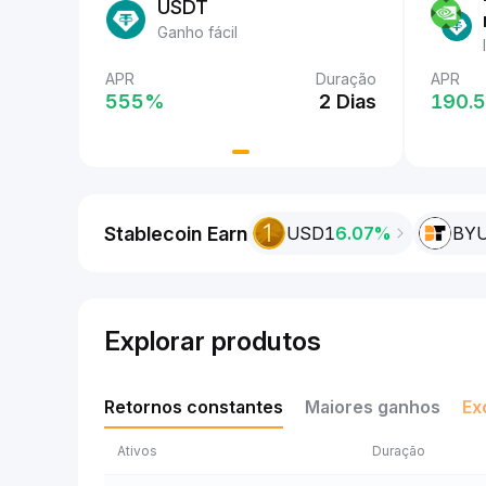
USDT
Ganho fácil
Duração
APR
Duração
APR
APR
2 Dias
555‎%
2 Dias
555‎
190.5
Stablecoin Earn
USD1
6.07%
BY
Explorar produtos
Retornos constantes
Maiores ganhos
Ex
Ativos
Duração