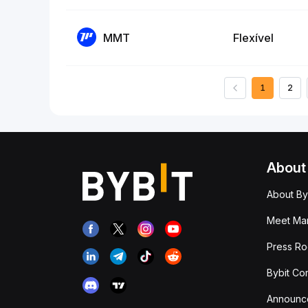
MMT
Flexível
1
2
About
About By
Meet Man
Press R
Bybit Co
Announc