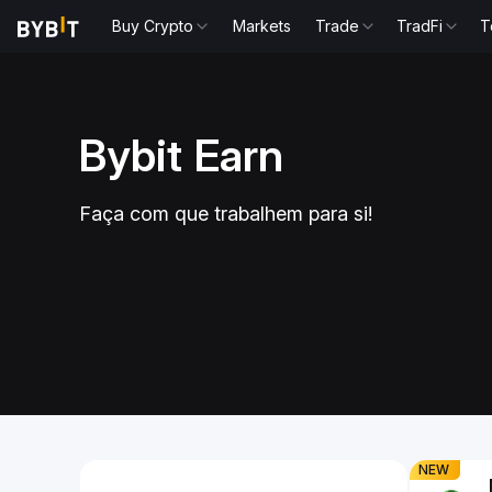
Buy Crypto
Markets
Trade
TradFi
T
Bybit Earn
de USDe e
Faça hold
Faça com que trabalhem para si!
 APR de até
ganhe 3.
tia e receba
Giao Dịch Giao 
s
Slide 1 of 1
NEW