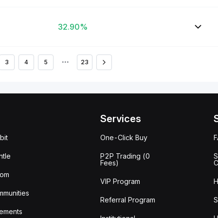
32.90%
3
4
5
•••
23
Services
bit
One-Click Buy
tle
P2P Trading (0
S
Fees)
C
oom
VIP Program
H
mmunities
Referral Program
S
ements