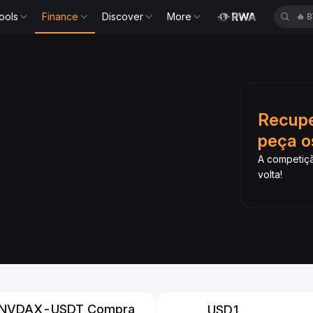
ools
Finance
Discover
More
🔥
B
Slide 1 of 6
Recupe
 de USDtb e
peça o
40% de APR
A competiçã
Ngay USDtb Với 0 Phí
volta!
NVDAX-USDT Compra
USD1