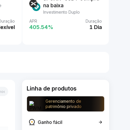
na baixa
e
Investimento Duplo
Duração
APR
Duração
lexível
405.54‎%
1 Dia
Linha de produtos
Gerenciamento de
patrimônio privado
Ganho fácil