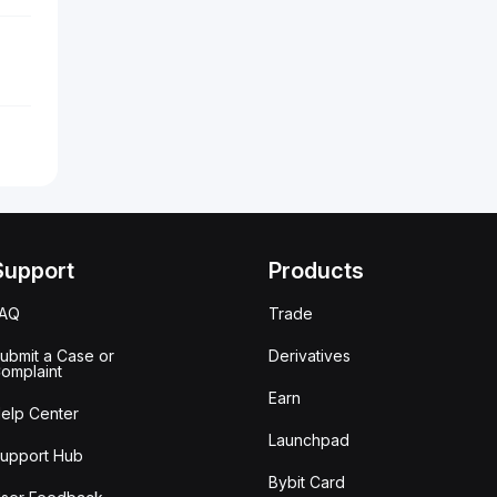
Support
Products
FAQ
Trade
ubmit a Case or
Derivatives
omplaint
Earn
elp Center
Launchpad
upport Hub
Bybit Card