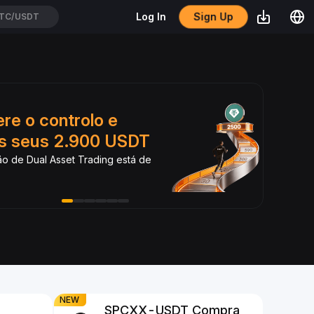
Sign Up
Log In
TC/USDT
re o controlo e
Inve
s seus 2.900 USDT
com
o de Dual Asset Trading está de
Transf
rendim
NEW
SPCXX-USDT Compra