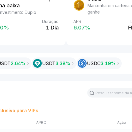
USDT
na baixa
Mantenha em carteira 
Ganho fácil
ganhe
Investimento Duplo
Duração
Duração
APR
%
0‎%
2 Dias
1 Dia
6.07‎%
F
USDT
2.64%
USDT
3.38‎%
USDC
3.19‎%
clusivo para VIPs
APR
Ação