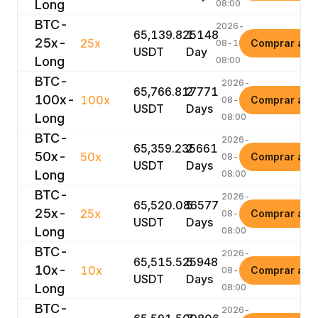
Long
08:00
BTC-
2026-
65,139.825148
1
25x-
25x
Comprar ago
08-10
USDT
Day
Long
08:00
BTC-
2026-
65,766.817771
2
100x-
100x
Comprar ago
08-11
USDT
Days
Long
08:00
BTC-
2026-
65,359.235661
2
50x-
50x
Comprar ago
08-11
USDT
Days
Long
08:00
BTC-
2026-
65,520.086577
5
25x-
25x
Comprar ago
08-14
USDT
Days
Long
08:00
BTC-
2026-
65,515.525948
5
10x-
10x
Comprar ago
08-14
USDT
Days
Long
08:00
BTC-
2026-