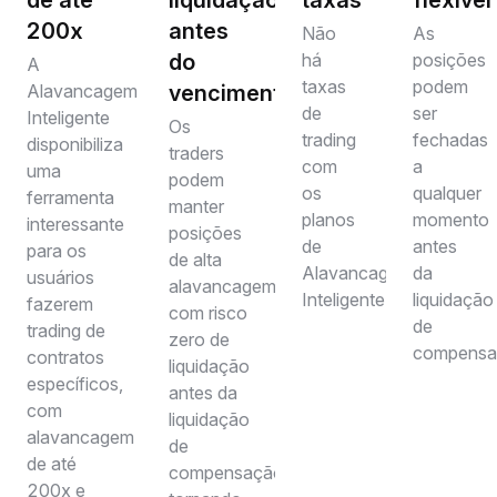
de até
liquidação
taxas
flexível
200x
antes
Não
As
do
há
posições
A
taxas
podem
Alavancagem
vencimento
de
ser
Inteligente
Os
trading
fechadas
disponibiliza
traders
com
a
uma
podem
os
qualquer
ferramenta
manter
planos
momento
interessante
posições
de
antes
para os
de alta
Alavancagem
da
usuários
alavancagem
Inteligente.
liquidação
fazerem
com risco
de
trading de
zero de
compensa
contratos
liquidação
específicos,
antes da
com
liquidação
alavancagem
de
de até
compensação,
200x e