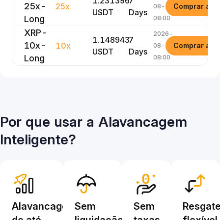
1.231396
7
25x-
25x
Comprar ago
08-16
USDT
Days
Long
08:00
XRP-
2026-
1.148943
7
10x-
10x
Comprar ago
08-16
USDT
Days
Long
08:00
Por que usar a Alavancagem
Inteligente?
Alavancagem
Sem
Sem
Resgat