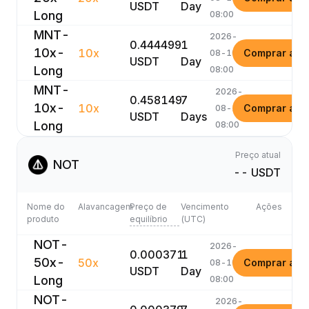
USDT
Day
Long
08:00
MNT-
2026-
0.444499
1
10x-
10x
Comprar ago
08-10
USDT
Day
Long
08:00
MNT-
2026-
0.458149
7
10x-
10x
Comprar ago
08-16
USDT
Days
Long
08:00
Preço atual
NOT
-- USDT
Nome do
Alavancagem
Preço de
Vencimento
Ações
produto
equilíbrio
(UTC)
NOT-
2026-
0.000371
1
50x-
50x
Comprar ago
08-10
USDT
Day
Long
08:00
NOT-
2026-