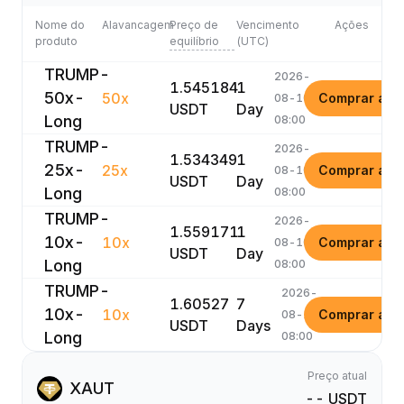
Nome do
Alavancagem
Preço de
Vencimento
Ações
produto
equilíbrio
(UTC)
TRUMP-
2026-
1.545184
1
50x-
50x
Comprar ago
08-10
USDT
Day
Long
08:00
TRUMP-
2026-
1.534349
1
25x-
25x
Comprar ago
08-10
USDT
Day
Long
08:00
TRUMP-
2026-
1.559171
1
10x-
10x
Comprar ago
08-10
USDT
Day
Long
08:00
TRUMP-
2026-
1.60527
7
10x-
10x
Comprar ago
08-16
USDT
Days
Long
08:00
Preço atual
XAUT
-- USDT