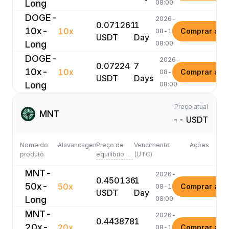
Long
08:00
DOGE-
2026-
0.071261
1
10x-
10x
Comprar ago
08-10
USDT
Day
Long
08:00
DOGE-
2026-
0.07224
7
10x-
10x
Comprar ago
08-16
USDT
Days
Long
08:00
Preço atual
MNT
-- USDT
Nome do
Alavancagem
Preço de
Vencimento
Ações
produto
equilíbrio
(UTC)
MNT-
2026-
0.450136
1
50x-
50x
Comprar ago
08-10
USDT
Day
Long
08:00
MNT-
2026-
0.443878
1
20x-
20x
Comprar ago
08-10