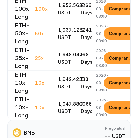
ETH-
2026-
1,953.563266
2
100x-
100x
Comprar ago
08-11
USDT
Days
Long
08:00
ETH-
2026-
1,937.125241
2
50x-
50x
Comprar ago
08-11
USDT
Days
Long
08:00
ETH-
2026-
1,948.04298
5
25x-
25x
Comprar ago
08-14
USDT
Days
Long
08:00
ETH-
2026-
1,942.42383
5
10x-
10x
Comprar ago
08-14
USDT
Days
Long
08:00
ETH-
2026-
1,947.880966
7
10x-
10x
Comprar ago
08-16
USDT
Days
Long
08:00
Preço atual
BNB
-- USDT