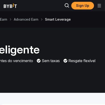
Sign Up
Earn
Advanced Earn
Smart Leverage
eligente
antes do vencimento
Sem taxas
Resgate flexível