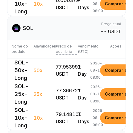
0.000379
7
10x-
10x
Comprar ago
08-16
USDT
Days
Long
08:00
Preço atual
SOL
-- USDT
Nome do
Alavancagem
Preço de
Vencimento
Ações
produto
equilíbrio
(UTC)
SOL-
2026-
77.953992
1
50x-
50x
Comprar ago
08-10
USDT
Day
Long
08:00
SOL-
2026-
77.366727
1
25x-
25x
Comprar ago
08-10
USDT
Day
Long
08:00
SOL-
2026-
79.148106
7
10x-
10x
Comprar ago
08-16
USDT
Days
Long
08:00