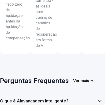
tornando-
risco zero
as ideais
de
para
liquidação
trading de
antes da
cenários
liquidação
de
de
recuperação
compensação.
em forma
de V.
Perguntas Frequentes
Ver mais
O que é Alavancagem Inteligente?