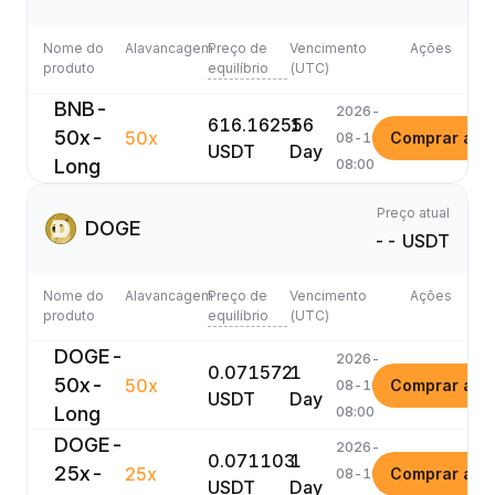
Nome do
Alavancagem
Preço de
Vencimento
Ações
produto
equilíbrio
(UTC)
BNB-
2026-
616.162556
1
50x-
50x
Comprar ago
08-10
USDT
Day
Long
08:00
Preço atual
DOGE
-- USDT
Nome do
Alavancagem
Preço de
Vencimento
Ações
produto
equilíbrio
(UTC)
DOGE-
2026-
0.071572
1
50x-
50x
Comprar ago
08-10
USDT
Day
Long
08:00
DOGE-
2026-
0.071103
1
25x-
25x
Comprar ago
08-10
USDT
Day