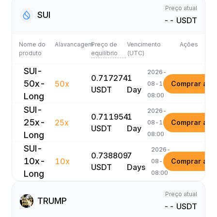
Preço atual
SUI
-- USDT
Nome do
Alavancagem
Preço de
Vencimento
Ações
produto
equilíbrio
(UTC)
SUI-
2026-
0.717274
1
50x-
50x
Comprar ago
08-10
USDT
Day
Long
08:00
SUI-
2026-
0.711954
1
25x-
25x
Comprar ago
08-10
USDT
Day
Long
08:00
SUI-
2026-
0.738809
7
10x-
10x
Comprar ago
08-16
USDT
Days
Long
08:00
Preço atual
TRUMP
-- USDT