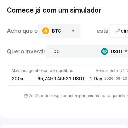
Comece já com um simulador
Acho que o
está
ci
BTC
Quero investir
100
USDT
Alavancagem
Preço de equilíbrio
Vencimento (UT
200x
65,749.145521 USDT
1 Day
2026-08-10 
Você pode resgatar antecipadamente para garantir s