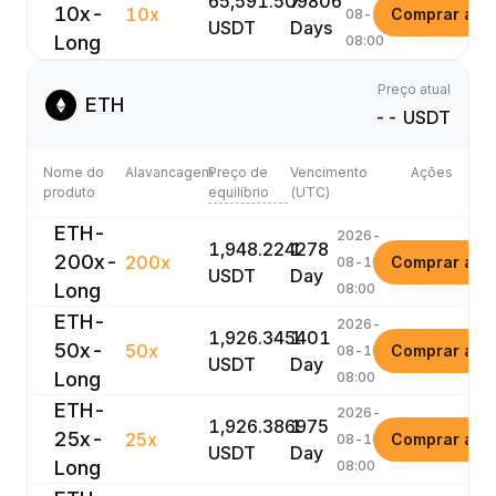
65,591.509806
7
10x-
10x
Comprar ago
08-16
USDT
Days
Long
08:00
Preço atual
ETH
-- USDT
Nome do
Alavancagem
Preço de
Vencimento
Ações
produto
equilíbrio
(UTC)
ETH-
2026-
1,948.224278
1
200x-
200x
Comprar ago
08-10
USDT
Day
Long
08:00
ETH-
2026-
1,926.345401
1
50x-
50x
Comprar ago
08-10
USDT
Day
Long
08:00
ETH-
2026-
1,926.386975
1
25x-
25x
Comprar ago
08-10
USDT
Day
Long
08:00