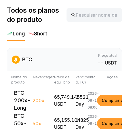
Todos os planos
do produto
Long
Short
Preço atual
BTC
-- USDT
Nome do
Alavancagem
Preço de
Vencimento
Ações
produto
equilíbrio
(UTC)
BTC-
2026-
65,749.145521
1
200x-
200x
Comprar ago
08-10
USDT
Day
Long
08:00
BTC-
2026-
65,155.104825
1
50x-
50x
Comprar ago
08-10
USDT
Day