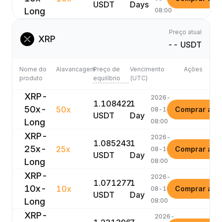
USDT
Days
Long
08:00
Preço atual
XRP
-- USDT
Nome do
Alavancagem
Preço de
Vencimento
Ações
produto
equilíbrio
(UTC)
XRP-
2026-
1.108422
1
50x-
50x
Comprar ago
08-10
USDT
Day
Long
08:00
XRP-
2026-
1.085243
1
25x-
25x
Comprar ago
08-10
USDT
Day
Long
08:00
XRP-
2026-
1.071277
1
10x-
10x
Comprar ago
08-10
USDT
Day
Long
08:00
XRP-
2026-