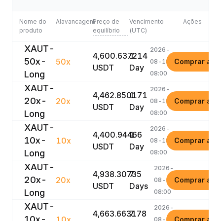
Nome do
Alavancagem
Preço de
Vencimento
Ações
produto
equilíbrio
(UTC)
XAUT-
2026-
4,600.637214
1
50x-
50x
Comprar ago
08-10
USDT
Day
Long
08:00
XAUT-
2026-
4,462.850171
1
20x-
20x
Comprar ago
08-10
USDT
Day
Long
08:00
XAUT-
2026-
4,400.94466
1
10x-
10x
Comprar ago
08-10
USDT
Day
Long
08:00
XAUT-
2026-
4,938.30735
7
20x-
20x
Comprar ago
08-16
USDT
Days
Long
08:00
XAUT-
2026-
4,663.663178
7
10x-
10x
Comprar ago
08-16