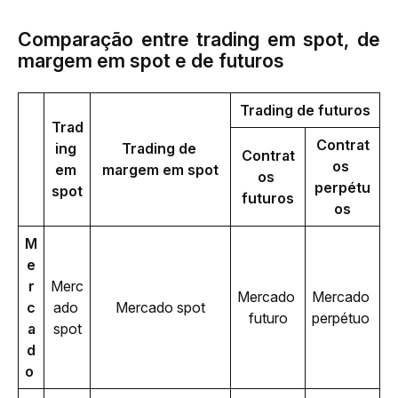
Comparação entre trading em spot, de
margem em spot e de futuros
Trading de futuros
Trad
Contrat
ing 
Trading de 
Contrat
os 
em 
margem em spot
os 
perpétu
spot
futuros
os
M
e
r
Merc
Mercado 
Mercado 
c
ado 
Mercado spot
futuro
perpétuo 
a
spot
d
o 