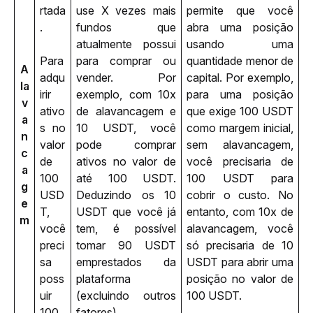
rtada
use X vezes mais 
permite que você 
. 
fundos que 
abra uma posição 
atualmente possui 
usando uma 
Para 
para comprar ou 
quantidade menor de 
A
adqu
vender. Por 
capital. Por exemplo, 
la
irir 
exemplo, com 10x 
para uma posição 
v
ativo
de alavancagem e 
que exige 100 USDT 
a
s no 
10 USDT, você 
como margem inicial, 
n
valor 
pode comprar 
sem alavancagem, 
c
de 
ativos no valor de 
você precisaria de 
a
100 
até 100 USDT. 
100 USDT para 
g
USD
Deduzindo os 10 
cobrir o custo. No 
e
T, 
USDT que você já 
entanto, com 10x de 
m
você 
tem, é possível 
alavancagem, você 
preci
tomar 90 USDT 
só precisaria de 10 
sa 
emprestados da 
USDT para abrir uma 
poss
plataforma 
posição no valor de 
uir 
(excluindo outros 
100 USDT.
100 
fatores).