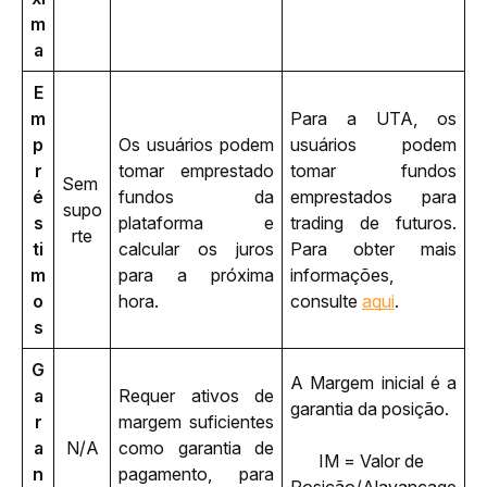
m
a
E
m
Para a UTA, os 
p
Os usuários podem 
usuários podem 
r
tomar emprestado 
tomar fundos 
Sem 
é
fundos da 
emprestados para 
supo
s
plataforma e 
trading de futuros. 
rte
ti
calcular os juros 
Para obter mais 
m
para a próxima 
informações, 
o
hora.
consulte 
aqui
.
s
G
A Margem inicial é a 
a
Requer ativos de 
garantia da posição. 
r
margem suficientes 
a
N/A
como garantia de 
IM = Valor de 
n
pagamento, para 