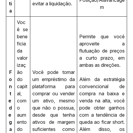
Posição/Alavancage
ti
evitar a liquidação.
m
a
Voc
ê se 
bene
Permite que você 
ficia 
aproveite a 
da 
flutuação de preços 
valor
a curto prazo, em 
izaç
ambas as direções. 
F
ão 
Você pode tomar 
o
do 
um empréstimo da 
Além da estratégia 
n
capit
plataforma para 
convencional de 
t
al, 
comprar ou vender 
compra na baixa e 
e 
com 
um ativo, mesmo 
venda na alta, você 
d
o 
que não o possua, 
pode obter ganhos 
e 
aum
desde que tenha 
com a tendência de 
g
ento 
ativos de margem 
queda ao ficar short. 
a
do 
suficientes como 
Além disso, os 