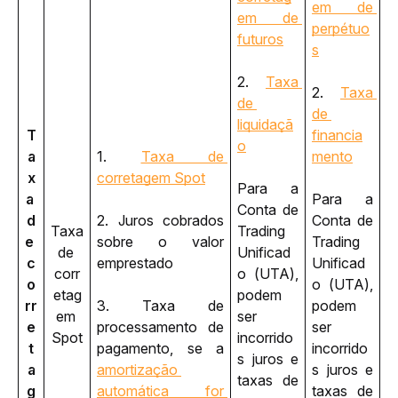
em de 
em de 
perpétuo
futuros
s
2. 
Taxa 
2. 
Taxa 
de 
de 
liquidaçã
T
financia
o
a
1. 
Taxa de 
mento
x
corretagem Spot
Para a 
a 
Para a 
Conta de 
d
2. Juros cobrados 
Conta de 
Taxa 
Trading 
e 
sobre o valor 
Trading 
de 
Unificad
c
emprestado
Unificad
corr
o (UTA), 
o
o (UTA), 
etag
podem 
rr
3. Taxa de 
podem 
em 
ser 
e
processamento de 
ser 
Spot
incorrido
t
pagamento, se a 
incorrido
s juros e 
a
amortização 
s juros e 
taxas de 
g
automática for 
taxas de 