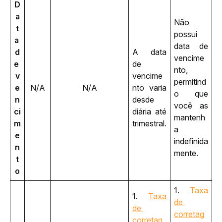
D
a
Não 
t
possui 
a 
data de 
d
A data 
vencime
e 
de 
nto, 
v
vencime
permitind
e
N/A
N/A
nto varia 
o que 
n
desde 
você as 
ci
diária até 
mantenh
m
trimestral.
a 
e
indefinida
n
mente. 
t
o
1. 
Taxa 
1. 
Taxa 
de 
de 
corretag
corretag