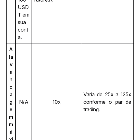
USD
T em 
sua 
cont
a.
A
la
v
a
n
c
a
Varia de 25x a 125x 
g
N/A
10x
conforme o par de 
e
trading.
m 
m
á
xi