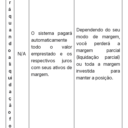
r
á 
q
u
a
Dependendo do seu 
O sistema pagará 
n
modo de margem, 
automaticamente 
d
você perderá a 
todo o valor 
o 
margem parcial 
N/A
emprestado e os 
a 
(liquidação parcial) 
respectivos juros 
li
ou toda a margem 
com seus ativos de 
q
investida para 
margem.
ui
manter a posição.
d
a
ç
ã
o 
f
o