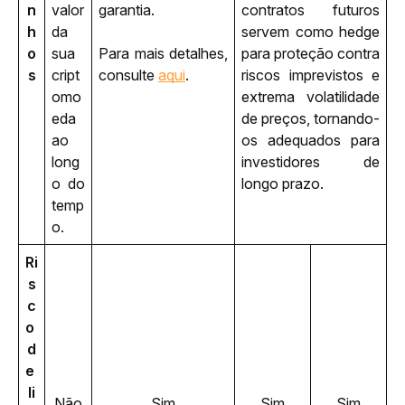
n
valor 
garantia. 
contratos futuros 
h
da 
servem como hedge 
o
sua 
Para mais detalhes, 
para proteção contra 
s
cript
consulte 
aqui
. 
riscos imprevistos e 
omo
extrema volatilidade 
eda 
de preços, tornando-
ao 
os adequados para 
long
investidores de 
o do 
longo prazo.
temp
o.
Ri
s
c
o 
d
e 
li
Não
Sim
Sim
Sim