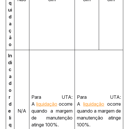
q
ui
d
a
ç
ã
o
In
di
c
a
d
o
r 
Para UTA: 
Para UTA: 
d
A 
liquidação
 ocorre 
A 
liquidação
 ocorre 
e 
N/A
quando a margem 
quando a margem de 
li
de manutenção 
manutenção atinge 
q
atinge 100%.
100%.