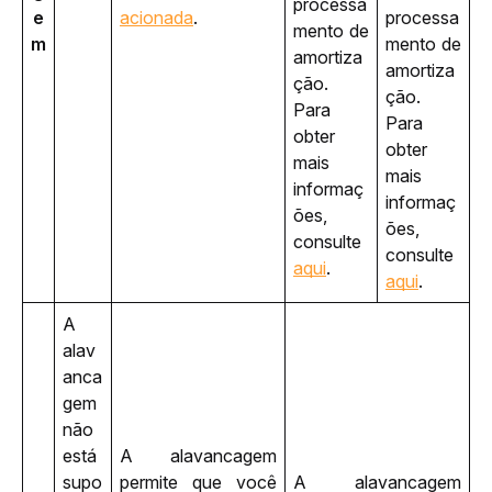
processa
e
acionada
.
processa
mento de 
m
mento de 
amortiza
amortiza
ção. 
ção. 
Para 
Para 
obter 
obter 
mais 
mais 
informaç
informaç
ões, 
ões, 
consulte 
consulte 
aqui
.
aqui
.
A 
alav
anca
gem 
não 
está 
A alavancagem 
supo
permite que você 
A alavancagem 