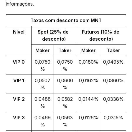
informações.
Taxas com desconto com MNT
Nível
Spot (25% de 
Futuros (10% de 
desconto)
desconto)
Maker
Taker
Maker
Taker
VIP 0
0,0750
0,0750
0,0180%
0,0495%
%
%
VIP 1
0,0507
0,0600
0,0162%
0,0360%
%
%
VIP 2
0,0488
0,0582
0,0144%
0,0338%
%
%
VIP 3
0,0469
0,0563
0,0126%
0,0315%
%
%