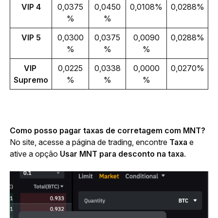
VIP 4
0,0375
0,0450
0,0108%
0,0288%
%
%
VIP 5
0,0300
0,0375
0,0090
0,0288%
%
%
%
VIP 
0,0225
0,0338
0,0000
0,0270%
Supremo
%
%
%
Como posso pagar taxas de corretagem com MNT?
No site, acesse a página de trading, encontre 
Taxa
 e 
ative a opção 
Usar MNT para desconto na taxa
.