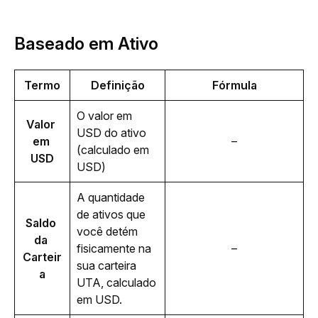
Baseado em Ativo
Termo
Definição
Fórmula
O valor em 
Valor 
USD do ativo
em 
–
(calculado em 
USD
USD)
A quantidade 
de ativos que 
Saldo 
você detém 
da 
fisicamente na 
–
Carteir
sua carteira 
a
UTA, calculado 
em USD.