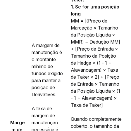
1. Se for uma posição 
long
MM = [(Preço de 
Marcação × Tamanho 
da Posição Líquida × 
MMR) − Dedução MM] 
A margem de 
+ [Preço de Entrada × 
manutenção é 
Tamanho da Posição 
o montante 
de Hedge × (1 - 1 ÷ 
mínimo de 
Alavancagem) × Taxa 
fundos exigido 
de Taker × 2] + [Preço 
para manter a 
de Entrada × Tamanho 
posição de 
da Posição Líquida × (1 
Derivatives.
- 1 ÷ Alavancagem) × 
Taxa de Taker] 
A taxa de 
margem de 
Quando completamente 
Marge
manutenção 
coberto, o tamanho da 
m de 
necessária é 