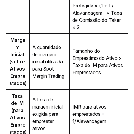
Protegida
 × (1 + 1 / 
Alavancagem)  × Taxa 
de Comissão do Taker 
× 2
Marge
m 
A quantidade 
Tamanho do 
Inicial 
de margem 
Empréstimo do Ativo × 
(sobre 
inicial utilizada 
Taxa de IM para Ativos 
Ativos 
para Spot 
Emprestados
Empre
Margin Trading 
stados)
Taxa 
A taxa de 
de IM 
margem inicial 
IMR para ativos 
(para 
exigida para 
emprestados = 
Ativos 
emprestar 
1/Alavancagem
Empre
ativos
stados)