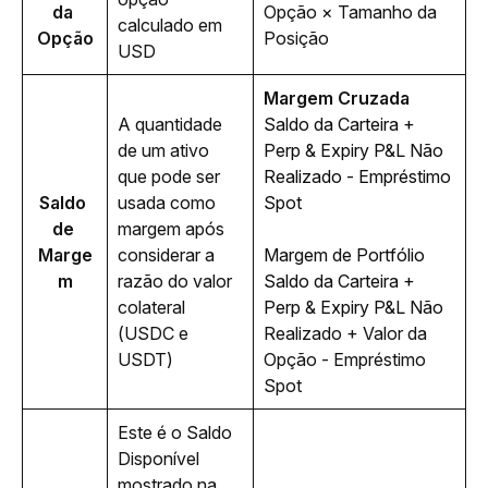
da 
Opção × Tamanho da 
calculado em 
Opção
Posição
USD
Margem Cruzada
A quantidade 
Saldo da Carteira + 
de um ativo 
Perp & Expiry P&L Não 
que pode ser 
Realizado - Empréstimo 
Saldo 
usada como 
Spot
de 
margem após 
Marge
considerar a 
Margem de Portfólio
m
razão do valor 
Saldo da Carteira + 
colateral 
Perp & Expiry P&L Não 
(USDC e 
Realizado + Valor da 
USDT)
Opção - Empréstimo 
Spot
Este é o Saldo 
Disponível 
mostrado na 