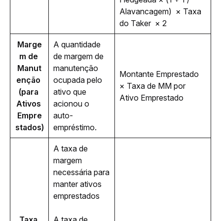
Alavancagem)  × Taxa 
do Taker  × 2
Marge
A quantidade 
m de 
de margem de 
Manut
manutenção 
Montante Emprestado 
enção 
ocupada pelo 
× Taxa de MM por 
(para 
ativo que 
Ativo Emprestado
Ativos 
acionou o 
Empre
auto-
stados)
empréstimo.
A taxa de 
margem 
necessária para 
manter ativos 
emprestados
Taxa 
A taxa de 