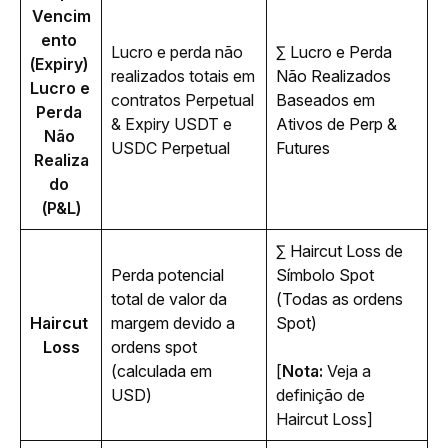
Vencim
ento 
Lucro e perda não 
∑ Lucro e Perda 
(Expiry) 
realizados totais em 
Não Realizados 
Lucro e 
contratos Perpetual 
Baseados em 
Perda 
& Expiry USDT e 
Ativos de Perp & 
Não 
USDC Perpetual
Futures
Realiza
do 
(P&L)
∑ Haircut Loss de 
Perda potencial 
Símbolo Spot 
total de valor da 
(Todas as ordens 
Haircut 
margem devido a 
Spot)
Loss
ordens spot 
(calculada em 
[
Nota:
 Veja a 
USD)
definição de 
Haircut Loss]