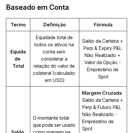
Baseado em Conta
Termo
Definição
Fórmula
Equidade total de 
Saldo da Carteira + 
todos os ativos na 
Perp & Expiry P&L 
Equida
conta sem 
Não Realizado + 
de 
considerar a 
Valor da Opção - 
Total
relação do valor de 
Empréstimo de 
colateral (calculado 
Spot
em USD)
Margem Cruzada
Saldo da Carteira + 
Perp & Futuro P&L 
Não Realizado - 
O montante total 
Empréstimo de 
que pode ser usado 
Spot
Saldo 
como margem na 