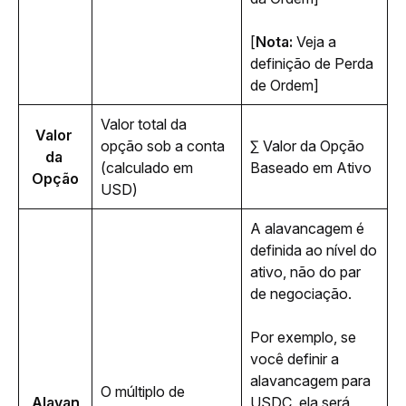
[
Nota:
 Veja a 
definição de Perda 
de Ordem]
Valor total da 
Valor 
opção sob a conta 
∑ Valor da Opção 
da 
(calculado em 
Baseado em Ativo
Opção
USD)
A alavancagem é 
definida ao nível do 
ativo, não do par 
de negociação. 
Por exemplo, se 
você definir a 
alavancagem para 
O múltiplo de 
Alavan
USDC, ela será 