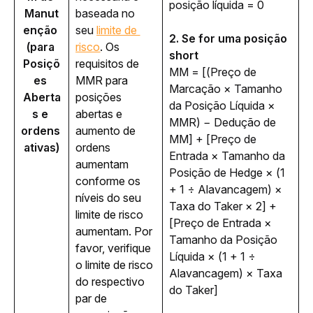
posição líquida = 0
Manut
baseada no 
enção 
seu 
limite de 
2. Se for uma posição 
(para 
risco
. Os 
short
Posiçõ
requisitos de 
MM = [(Preço de 
es 
MMR para 
Marcação × Tamanho 
Aberta
posições 
da Posição Líquida × 
s e 
abertas e 
MMR) − Dedução de 
ordens 
aumento de 
MM] + [Preço de 
ativas)
ordens 
Entrada × Tamanho da 
aumentam 
Posição de Hedge × (1 
conforme os 
+ 1 ÷ Alavancagem) × 
níveis do seu 
Taxa do Taker × 2] + 
limite de risco 
[Preço de Entrada × 
aumentam. Por 
Tamanho da Posição 
favor, verifique 
Líquida × (1 + 1 ÷ 
o limite de risco 
Alavancagem) × Taxa 
do respectivo 
do Taker] 
par de 