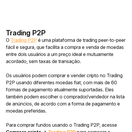
Trading P2P
O 
Trading P2P
 é uma plataforma de trading peer-to-peer 
fácil e segura, que facilita a compra e venda de moedas 
entre dois usuários a um preço ideal e mutuamente 
acordado, sem taxas de transação. 
Os usuários podem comprar e vender cripto no Trading 
P2P usando diferentes moedas fiat, com mais de 60 
formas de pagamento atualmente suportadas. Eles 
também podem escolher o comprador/vendedor na lista 
de anúncios, de acordo com a forma de pagamento e 
moedas preferidas.
Para comprar fundos usando o Trading P2P, acesse 