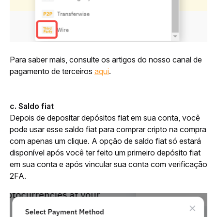
Para saber mais, consulte os artigos do nosso canal de 
pagamento de terceiros 
aqui
.
c. Saldo fiat
Depois de depositar depósitos fiat em sua conta, você 
pode usar esse saldo fiat para comprar cripto na compra 
com apenas um clique. A opção de saldo fiat só estará 
disponível após você ter feito um primeiro depósito fiat 
em sua conta e após vincular sua conta com verificação 
2FA.