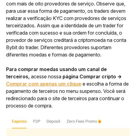
com mais de oito provedores de serviço. Observe que, 
para usar essa forma de pagamento, os traders devem 
realizar a verificação KYC com provedores de serviços 
terceirizados. Assim que a identidade de um trader for 
verificada com sucesso e sua ordem for concluída, o 
provedor de serviços creditará a criptomoeda na conta 
Bybit do trader. Diferentes provedores suportam 
diferentes moedas e formas de pagamento.
Para comprar moedas usando um canal de 
terceiros,
 acesse nossa
 página Comprar cripto → 
Comprar com apenas um clique
 e escolha a forma de 
pagamento de terceiros no menu suspenso. Você será 
redirecionado para o site de terceiros para continuar o 
processo de compra.