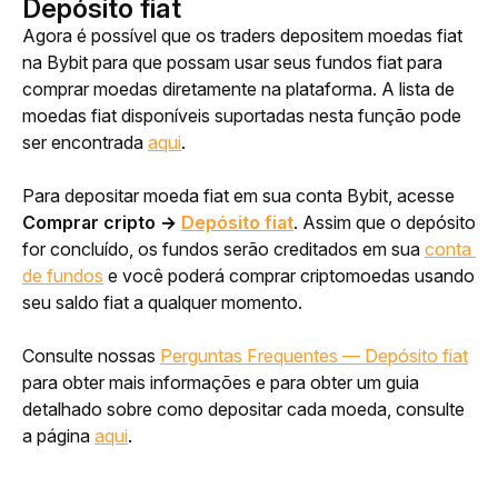
Depósito fiat
Agora é possível que os traders depositem moedas fiat 
na Bybit para que possam usar seus fundos fiat para 
comprar moedas diretamente na plataforma. A lista de 
moedas fiat disponíveis suportadas nesta função pode 
ser encontrada 
aqui
.
Para depositar moeda fiat em sua conta Bybit, acesse 
Comprar cripto → 
Depósito fiat
. Assim que o depósito 
for concluído, os fundos serão creditados em sua 
conta 
de fundos
 e você poderá comprar criptomoedas usando 
seu saldo fiat a qualquer momento.
Consulte nossas 
Perguntas Frequentes — Depósito fiat
para obter mais informações e para obter um guia 
detalhado sobre como depositar cada moeda, consulte 
a página 
aqui
.