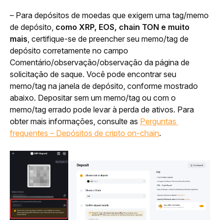
– Para depósitos de moedas que exigem uma tag/memo 
de depósito, 
como XRP, EOS, chain TON e muito 
mais
, certifique-se de preencher seu memo/tag de 
depósito corretamente no campo 
Comentário/observação/observação da página de 
solicitação de saque. Você pode encontrar seu 
memo/tag na janela de depósito, conforme mostrado 
abaixo. Depositar sem um memo/tag ou com o 
memo/tag errado pode levar à perda de ativos. Para 
obter mais informações, consulte as 
Perguntas 
frequentes – Depósitos de cripto on-chain
.