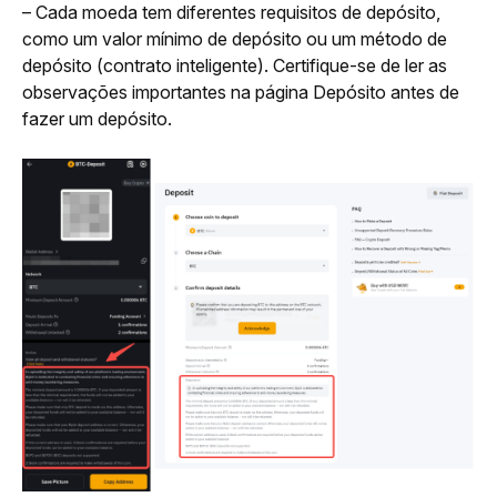
– Cada moeda tem diferentes requisitos de depósito, 
como um valor mínimo de depósito ou um método de 
depósito (contrato inteligente). Certifique-se de ler as 
observações importantes na página Depósito antes de 
fazer um depósito.