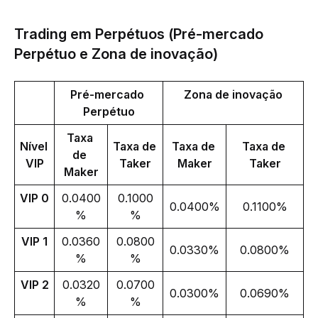
Trading em Perpétuos (Pré-mercado
Perpétuo e Zona de inovação)
Pré-mercado 
Zona de inovação
Perpétuo
Taxa 
Nível 
Taxa de 
Taxa de 
Taxa de 
de 
VIP
Taker
Maker
Taker
Maker
VIP 0
0.0400
0.1000
0.0400%
0.1100%
%
%
VIP 1
0.0360
0.0800
0.0330%
0.0800%
%
%
VIP 2
0.0320
0.0700
0.0300%
0.0690%
%
%