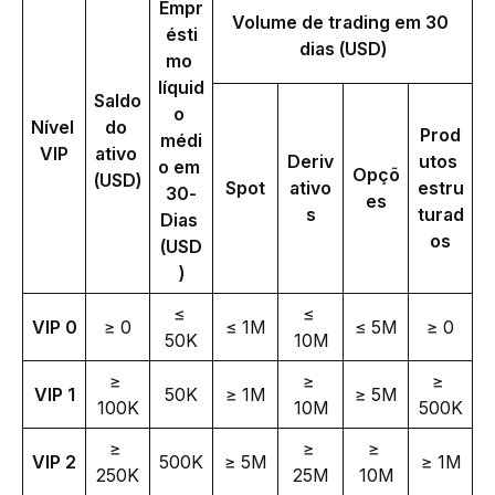
Empr
Volume de trading em 30 
ésti
dias (USD)
mo 
líquid
Saldo 
o 
Nível 
do 
Prod
médi
VIP
ativo 
Deriv
utos 
o em 
Opçõ
(USD)
Spot
ativo
estru
30-
es
s
turad
Dias 
os
(USD
)
≤ 
≤ 
VIP 0
≥ 0
≤ 1M
≤ 5M
≥ 0
50K
10M
≥ 
≥ 
≥ 
VIP 1
50K
≥ 1M
≥ 5M
100K
10M
500K
≥ 
≥ 
≥ 
VIP 2
500K
≥ 5M
≥ 1M
250K
25M
10M