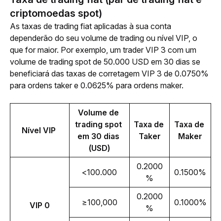
criptomoedas spot)
As taxas de trading fiat aplicadas à sua conta 
dependerão do seu volume de trading ou nível VIP, o 
que for maior. Por exemplo, um trader VIP 3 com um 
volume de trading spot de 50.000 USD em 30 dias se 
beneficiará das taxas de corretagem VIP 3 de 0.0750% 
para ordens taker e 0.0625% para ordens maker.
Volume de 
trading spot 
Taxa de 
Taxa de 
Nível VIP 
em 30 dias 
Taker
Maker
(USD)
0.2000
<100.000
0.1500%
%
0.2000
≥100,000
0.1000%
VIP 0
%