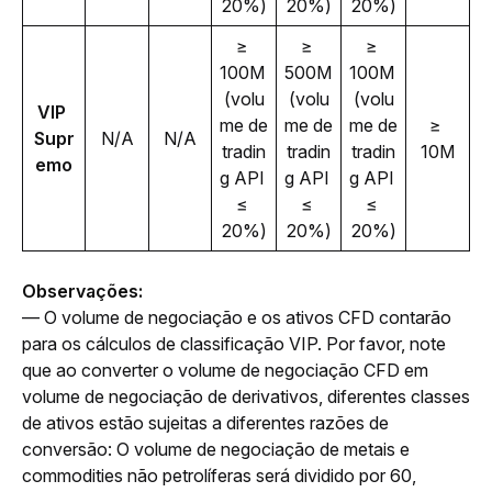
20%)
20%)
20%)
≥ 
≥ 
≥ 
100M 
500M 
100M 
(volu
(volu
(volu
VIP 
me de 
me de 
me de 
≥ 
Supr
N/A
N/A
tradin
tradin
tradin
10M
emo
g API 
g API 
g API 
≤ 
≤ 
≤ 
20%)
20%)
20%)
Observações:
— O volume de negociação e os ativos CFD contarão 
para os cálculos de classificação VIP. Por favor, note 
que ao converter o volume de negociação CFD em 
volume de negociação de derivativos, diferentes classes 
de ativos estão sujeitas a diferentes razões de 
conversão: O volume de negociação de metais e 
commodities não petrolíferas será dividido por 60, 