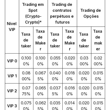
Trading em 
Trading de 
Spot 
contratos 
Trading de 
(Crypto-
perpétuos e 
Opções
Crypto)*
futuros
Nível 
VIP
Taxa 
Taxa 
Taxa 
Taxa 
Taxa 
Taxa 
de 
de 
de 
de 
de 
de 
Make
Make
mak
taker
taker
taker
r
r
er
0.100
0.100
0.055
0.020
0.03
0.02
VIP 0
0%
0%
0%
0%
00%
00%
0.08
0.067
0.040
0.018
0.020
0.015
VIP 1
00%
5%
0%
0%
0%
0%
0.07
0.065
0.037
0.016
0.020
0.015
VIP 2
75%
0%
5%
0%
0%
0%
0.075
0.062
0.035
0.014
0.020
0.015
VIP 3
0%
5%
0%
0%
0%
0%