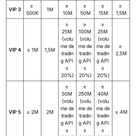
≥ 
≥ 
≥ 
≥ 
≥ 
VIP 3
1M
500K
10M
50M
15M
1,5M
≥ 
≥ 
≥ 
25M 
100M 
25M 
(volu
(volu
(volu
me de 
me de 
me de 
≥ 
VIP 4
≥ 1M
1,5M
tradin
tradin
tradin
2,5M
g API 
g API 
g API 
≤ 
≤ 
≤ 
20%)
20%)
20%)
≥ 
≥ 
≥ 
50M 
250M 
40M 
(volu
(volu
(volu
me de 
me de 
me de 
VIP 5
≥ 2M
2M
≥ 4M
tradin
tradin
tradin
g API 
g API 
g API 
≤ 
≤ 
≤ 