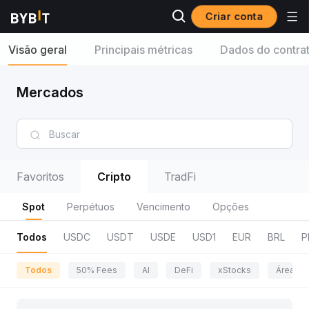
Criar conta
Visão geral
Principais métricas
Dados do contra
Mercados
Favoritos
Cripto
TradFi
Spot
Perpétuos
Vencimento
Opções
Todos
USDC
USDT
USDE
USD1
EUR
BRL
P
Todos
50% Fees
AI
DeFi
xStocks
Área da