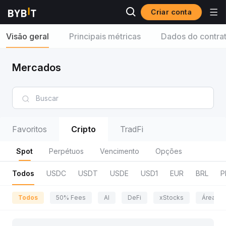
Criar conta
Visão geral
Principais métricas
Dados do contra
Mercados
Favoritos
Cripto
TradFi
Spot
Perpétuos
Vencimento
Opções
Todos
USDC
USDT
USDE
USD1
EUR
BRL
P
Todos
50% Fees
AI
DeFi
xStocks
Área da