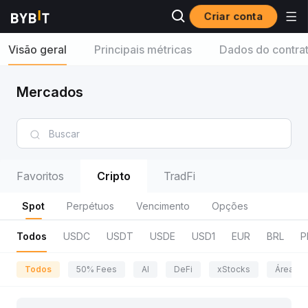
Criar conta
Visão geral
Principais métricas
Dados do contra
Mercados
Favoritos
Cripto
TradFi
Spot
Perpétuos
Vencimento
Opções
Todos
USDC
USDT
USDE
USD1
EUR
BRL
P
Todos
50% Fees
AI
DeFi
xStocks
Área da