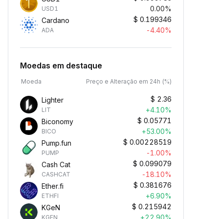
0.00%
USD1
$
0.199346
Cardano
-4.40%
ADA
Moedas em destaque
Moeda
Preço e Alteração em 24h (%)
$
2.36
Lighter
+4.10%
LIT
$
0.05771
Biconomy
+53.00%
BICO
$
0.00228519
Pump.fun
-1.00%
PUMP
$
0.099079
Cash Cat
-18.10%
CASHCAT
$
0.381676
Ether.fi
+6.90%
ETHFI
$
0.215942
KGeN
+22.90%
KGEN