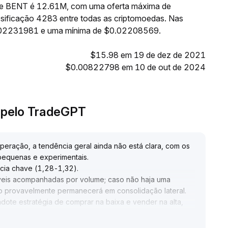
e de BENT é 12.61M, com uma oferta máxima de
ificação 4283 entre todas as criptomoedas. Nas
0.02231981 e uma mínima de $0.02208569.
$15.98 em 19 de dez de 2021
$0.00822798 em 10 de out de 2024
e pelo TradeGPT
eração, a tendência geral ainda não está clara, com os
pequenas e experimentais
.
ência chave (1,28-1,32)
.
veis acompanhadas por volume; caso não haja uma
 provavelmente permanecerá em consolidação lateral
.
ote estratégia de comprar na baixa e vender na alta,
, aguarde o preço e o volume superarem juntos o nível