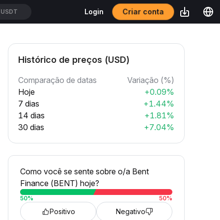
Criar conta
Login
USDT
Histórico de preços (USD)
Comparação de datas
Variação (%)
Hoje
+0.09%
7 dias
+1.44%
14 dias
+1.81%
30 dias
+7.04%
Como você se sente sobre o/a Bent
Finance (BENT) hoje?
50
%
50
%
Positivo
Negativo