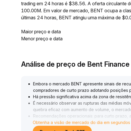
trading em 24 horas é $38.56. A oferta circulant
100.00M. Em valor de mercado, BENT ocupa a class
últimas 24 horas, BENT atingiu uma máxima de $
Maior preço e data
Menor preço e data
Análise de preço de Bent Financ
Embora o mercado BENT apresente sinais de recup
compradores de curto prazo adotando posições 
Há pressão significativa acima da zona de resist
É necessário observar as rupturas das médias mó
quebra eficaz com aumento de volume, o mercado
Recomendações operacionais: para curto prazo, ad
Obtenha a visão de mercado do dia em segundos
estabelecendo stops rigorosos; para médio prazo
de US$ 1,32 antes de posicionar
.