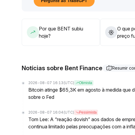
Pergunte ao TradeGPT
Por que BENT subiu
O que po
hoje?
preço f
Notícias sobre Bent Finance
Resumir c
2026-08-07 16:13
(UTC)
Otimista
Bitcoin atinge $65,3K em agosto à medida que 
sobre o Fed
2026-08-07 16:04
(UTC)
Pessimista
Tom Lee: A “reação dovish” aos dados de empre
continua limitado pelas preocupações com a infl