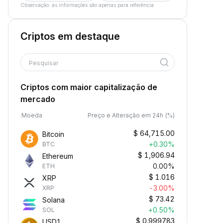
Observação: as informações são apenas para referência.
Criptos em destaque
Pesquisar
Criptos com maior capitalização de
mercado
Moeda
Preço e Alteração em 24h (%)
$
64,715.00
Bitcoin
+0.30%
BTC
$
1,906.94
Ethereum
0.00%
ETH
$
1.016
XRP
-3.00%
XRP
$
73.42
Solana
+0.50%
SOL
$
0.999783
USD1