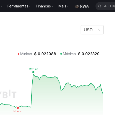
Ferramentas
Finanças
Mais
🔥
ACE
NT
USD
Mínimo
$
0.022088
Máximo
$
0.022320