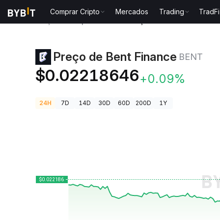
Comprar Cripto
Mercados
Trading
TradFi
Preços de Criptomoedas
Preço de Bent Finance BE
Preço de Bent Finance
BENT
$0.02218646
+0.09%
24H
7D
14D
30D
60D
200D
1Y