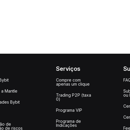
Serviços
Su
Bybit
Compre com
FA
apenas um clique
a Mantle
Sub
Trading P2P (taxa
ou
0)
ades Bybit
Cen
Programa VIP
Cen
Programa de
ção de
Indicações
ão de riscos
Fee