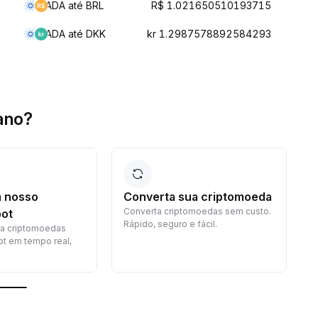
ADA até BRL
R$ 1.021650510193715
ADA até DKK
kr 1.2987578892584293
ano?
 nosso
Converta sua criptomoeda
Converta criptomoedas sem custo.
G
ot
Rápido, seguro e fácil.
c
a criptomoedas
p
t em tempo real,