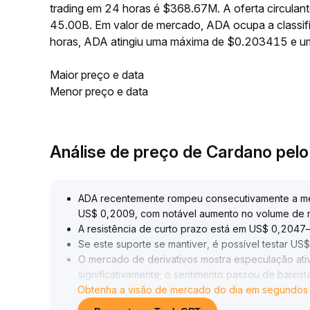
trading em 24 horas é $368.67M. A oferta circula
45.00B. Em valor de mercado, ADA ocupa a classifi
horas, ADA atingiu uma máxima de $0.203415 e u
Maior preço e data
Menor preço e data
Análise de preço de Cardano pel
ADA recentemente rompeu consecutivamente a méd
US$ 0,2009, com notável aumento no volume de
A resistência de curto prazo está em US$ 0,204
Se este suporte se mantiver, é possível testar US
O mercado de derivativos mostra especulação ati
significativamente; o sentimento passou de baixist
Obtenha a visão de mercado do dia em segundos
US$ 0,1884–0,1967 no curto prazo
.
No fundamental, avanço contínuo em conformidade