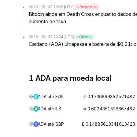
2026-08-07 23:28
(UTC)
Pessimista
Bitcoin ainda em Death Cross enquanto dados 
aumento de taxa
2026-08-07 22:24
(UTC)
Otimista
Cardano (ADA) ultrapassa a barreira de $0,21:
1 ADA para moeda local
ADA até EUR
€ 0.1736899352521487
ADA até ILS
₪ 0.6024351538667462
ADA até GBP
£ 0.14885613341013423