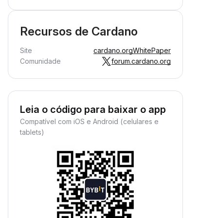
Recursos de Cardano
Site
cardano.org
WhitePaper
Comunidade
forum.cardano.org
Leia o código para baixar o app
Compatível com iOS e Android (celulares e
tablets)
Renda passiva em cripto
aranta sua renda passiva em
ripto. Basta depositar e ver seu
atrimônio crescer.