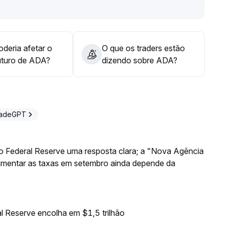
ca respaldada por fatores positivos, permanecendo
esperadas por conta de fluxos de capital passivos
.
deria afetar o
O que os traders estão
uturo de ADA?
dizendo sobre ADA?
radeGPT
o Federal Reserve uma resposta clara; a "Nova Agência
aumentar as taxas em setembro ainda depende da
l Reserve encolha em $1,5 trilhão