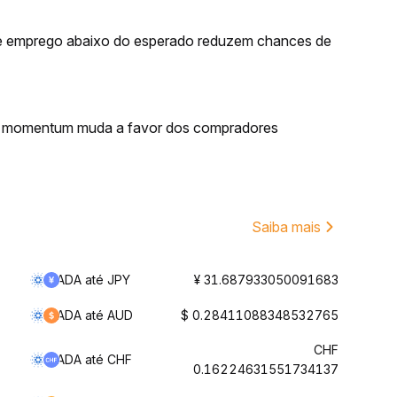
de emprego abaixo do esperado reduzem chances de
 o momentum muda a favor dos compradores
Saiba mais
ADA até JPY
¥ 31.687933050091683
ADA até AUD
$ 0.28411088348532765
CHF
ADA até CHF
0.16224631551734137