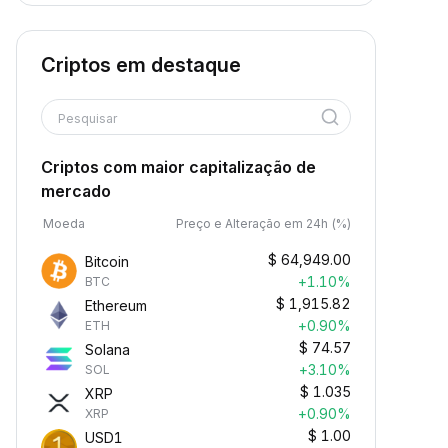
Criptos em destaque
Pesquisar
Criptos com maior capitalização de
mercado
Moeda
Preço e Alteração em 24h (%)
$
64,949.00
Bitcoin
+1.10%
BTC
$
1,915.82
Ethereum
+0.90%
ETH
$
74.57
Solana
+3.10%
SOL
$
1.035
XRP
+0.90%
XRP
$
1.00
USD1