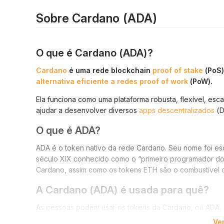
Sobre Cardano (ADA)
O que é Cardano (ADA)?
Cardano
é uma rede blockchain
proof of stake
(PoS)
alternativa eficiente a redes proof of work
(PoW).
Ela funciona como uma plataforma robusta, flexível, esc
ajudar a desenvolver diversos
apps descentralizados
(D
O que é ADA?
ADA é o token nativo da rede Cardano. Seu nome foi 
século XIX conhecido como o “primeiro programador do
Cardano, assim como os tokens ETH são o combustível 
A Cardano (ADA) é usada para quê?
As pessoas podem usar os tokens da Cardano, ou ADA, p
moeda fiat
.
Ve