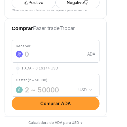
Positivo
Negativo
Observação: as informações são apenas para referência.
Fazer trade
Trocar
Comprar
Receber
ADA
1 ADA ≈ 0.16144 USD
Gastar (2 ~ 50000)
USD
$
Comprar ADA
→
Calculadora de ADA para USD