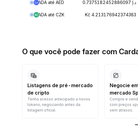
ADA até AED
د.إ 0.7375182452886097
ADA até CZK
Kč 4.213176942374383
O que você pode fazer com Card
to
Listagens de pré-mercado
Negocie em
de cripto
mercado Sp
seu
Tenha acesso antecipado a novos
Compre e vend
tokens, negociando antes da
com preços spo
listagem oficial.
sem atrasos.