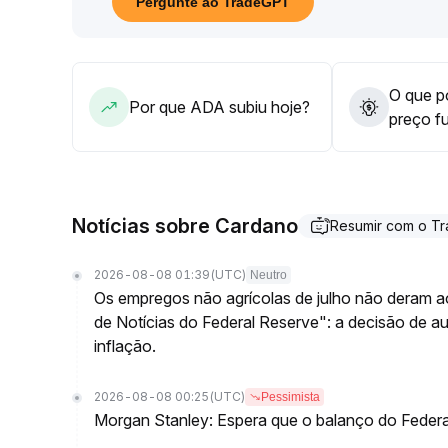
Pergunte ao TradeGPT
a longo prazo ainda está sendo consolidado
.
Recomenda-se aumentar posições de forma dinâmi
atento aos riscos macroeconômicos e retiradas in
O que po
Por que ADA subiu hoje?
preço f
Notícias sobre Cardano
Resumir com o T
2026-08-08 01:39
(UTC)
Neutro
Os empregos não agrícolas de julho não deram a
de Notícias do Federal Reserve": a decisão de 
inflação.
2026-08-08 00:25
(UTC)
Pessimista
Morgan Stanley: Espera que o balanço do Federa