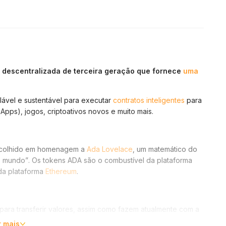
 descentralizada de terceira geração que fornece
uma
alável e sustentável para executar
contratos inteligentes
para
Apps), jogos, criptoativos novos e muito mais.
escolhido em homenagem a
Ada Lovelace
, um matemático do
 mundo”. Os tokens ADA são o combustível da plataforma
da plataforma
Ethereum
.
ara transferir valores, assim como fazem atualmente com a
r mais