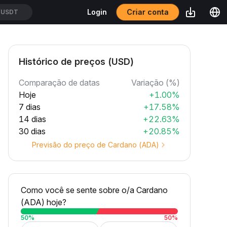
Criar conta
Login
SSUSDT
Histórico de preços (USD)
Comparação de datas
Variação (%)
Hoje
+1.00%
7 dias
+17.58%
14 dias
+22.63%
30 dias
+20.85%
Previsão do preço de Cardano (ADA)
Como você se sente sobre o/a Cardano
(ADA) hoje?
50
%
50
%