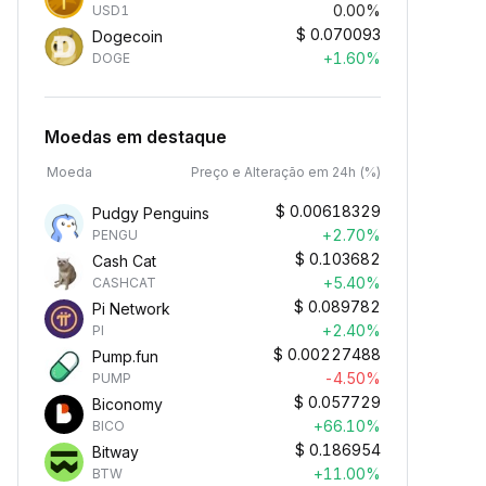
0.00%
USD1
$
0.070093
Dogecoin
+1.60%
DOGE
Moedas em destaque
Moeda
Preço e Alteração em 24h (%)
$
0.00618329
Pudgy Penguins
+2.70%
PENGU
$
0.103682
Cash Cat
+5.40%
CASHCAT
$
0.089782
Pi Network
+2.40%
PI
$
0.00227488
Pump.fun
-4.50%
PUMP
$
0.057729
Biconomy
+66.10%
BICO
$
0.186954
Bitway
+11.00%
BTW