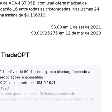
nte de ADA é 37.35B, com uma oferta máxima de
cação 16 entre todas as criptomoedas. Nas últimas 24
ma mínima de $0.196816.
$3.09 em 1 de set de 2021
$0.01925275 em 12 de mar de 2020
o TradeGPT
ia móvel de 50 dias no aspecto técnico, fechando a
 negociações e momentum
.
7–0,21 e o suporte em US$ 0,1941
.
$ 0,23
.
va, com grandes contas (baleias) acumulando
a para mais otimista, prevendo oscilações no intervalo de
 regulatória e governança da ecologia; o valor de médio