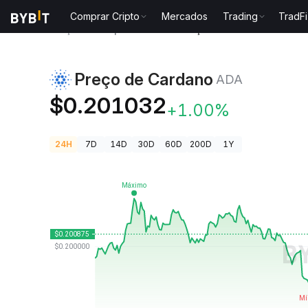
Comprar Cripto
Mercados
Trading
TradFi
Preços de Criptomoedas
Preço de Cardano ADA
Preço de Cardano
ADA
$0.201032
+1.00%
24H
7D
14D
30D
60D
200D
1Y