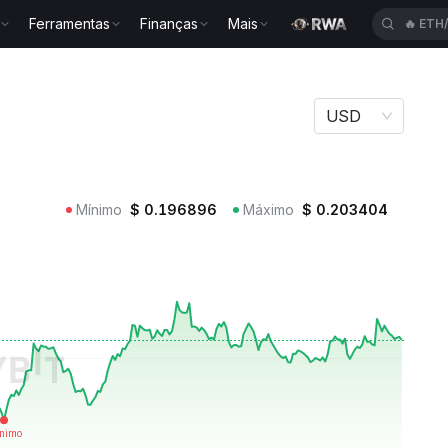
Ferramentas
Finanças
Mais
🔥
BLE
USD
Mínimo
$
0.196896
Máximo
$
0.203404