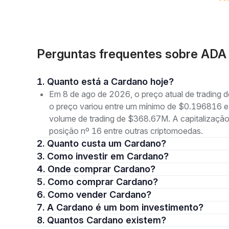
Também é possível fazer staking de ADA na
blockchain
,
transações com sucesso, mantendo a segurança na block
recebe mais criptomoedas da Cardano como prêmio.
Perguntas frequentes sobre ADA
Diferentemente de outros projetos de blockchain, os 
relacionadas à Cardano, mas os mineradores, não. Port
seus ADAs para votar em propostas de novos desenvolv
1. Quanto está a Cardano hoje?
qualquer pessoa que possui ADA tem direito de opinar 
Em 8 de ago de 2026, o preço atual de trading
No futuro, os desenvolvedores também poderão usar ADA
o preço variou entre um mínimo de $0.196816
blockchain segura e centralizada da Cardano. Sem o tok
volume de trading de $368.67M. A capitalizaçã
contratos inteligentes.
posição nº 16 entre outras criptomoedas.
2. Quanto custa um Cardano?
Quem é o fundados da Cardano (ADA)
3. Como investir em Cardano?
O cofundador do Ethereum,
Charles Hoskinson
, liderou
4. Onde comprar Cardano?
existentes, como a ausência de
escalabilidade
e interop
5. Como comprar Cardano?
inteligentes existentes, como o Ethereum.
6. Como vender Cardano?
7. A Cardano é um bom investimento?
Um dos objetivos mais notáveis da plataforma Cardano é
para as criptomoedas. Embora a Cardano tenha começad
8. Quantos Cardano existem?