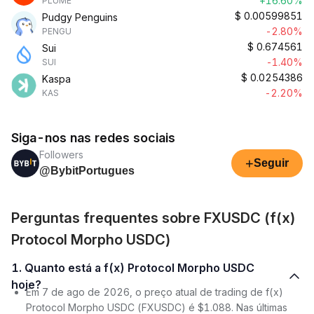
+16.60%
PLUME
$
0.00599851
Pudgy Penguins
-2.80%
PENGU
$
0.674561
Sui
-1.40%
SUI
$
0.0254386
Kaspa
-2.20%
KAS
Siga-nos nas redes sociais
Followers
+
Seguir
@BybitPortugues
Perguntas frequentes sobre FXUSDC (f(x)
Protocol Morpho USDC)
1. Quanto está a f(x) Protocol Morpho USDC
hoje?
Em 7 de ago de 2026, o preço atual de trading de f(x)
Protocol Morpho USDC (FXUSDC) é $1.088. Nas últimas