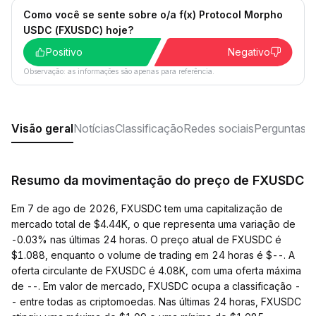
Como você se sente sobre o/a f(x) Protocol Morpho
USDC (FXUSDC) hoje?
Positivo
Negativo
Observação: as informações são apenas para referência.
Visão geral
Notícias
Classificação
Redes sociais
Perguntas f
Resumo da movimentação do preço de FXUSDC
Em 7 de ago de 2026, FXUSDC tem uma capitalização de
mercado total de $4.44K, o que representa uma variação de
-0.03% nas últimas 24 horas. O preço atual de FXUSDC é
$1.088, enquanto o volume de trading em 24 horas é $--. A
oferta circulante de FXUSDC é 4.08K, com uma oferta máxima
de --. Em valor de mercado, FXUSDC ocupa a classificação -
- entre todas as criptomoedas. Nas últimas 24 horas, FXUSDC