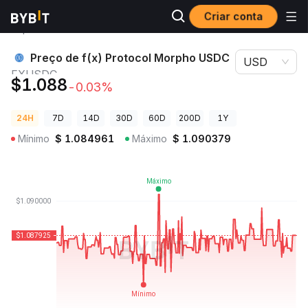
Criar conta
Preços de
Preço de f(x) Protocol Morpho USDC
Criptomoedas
FXUSDC
Preço de f(x) Protocol Morpho USDC
USD
FXUSDC
$1.088
-0.03%
24H
7D
14D
30D
60D
200D
1Y
Mínimo
$
1.084961
Máximo
$
1.090379