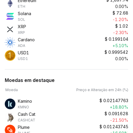
Ethereum
0.00%
ETH
$
72.68
Solana
-1.20%
SOL
$
1.02
XRP
-2.30%
XRP
$
0.199104
Cardano
+5.10%
ADA
$
0.999542
USD1
0.00%
USD1
Moedas em destaque
Moeda
Preço e Alteração em 24h (%)
$
0.02147763
Kamino
+18.80%
KMNO
$
0.091628
Cash Cat
-21.50%
CASHCAT
$
0.01243745
Plume