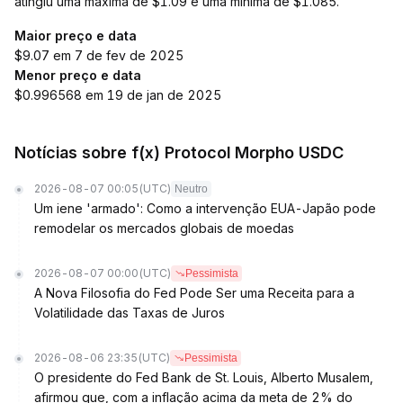
atingiu uma máxima de $1.09 e uma mínima de $1.085.
Maior preço e data
$9.07 em 7 de fev de 2025
Menor preço e data
$0.996568 em 19 de jan de 2025
Notícias sobre f(x) Protocol Morpho USDC
2026-08-07 00:05
(UTC)
Neutro
Um iene 'armado': Como a intervenção EUA-Japão pode
remodelar os mercados globais de moedas
2026-08-07 00:00
(UTC)
Pessimista
A Nova Filosofia do Fed Pode Ser uma Receita para a
Volatilidade das Taxas de Juros
2026-08-06 23:35
(UTC)
Pessimista
O presidente do Fed Bank de St. Louis, Alberto Musalem,
afirmou que, com a inflação acima da meta de 2% do