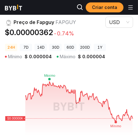
Criar conta
Preços de Criptomoedas
Preço de Fapguy FAPGUY
Preço de Fapguy
FAPGUY
USD
$0.00000362
-0.74%
24H
7D
14D
30D
60D
200D
1Y
Mínimo
$
0.000004
Máximo
$
0.000004