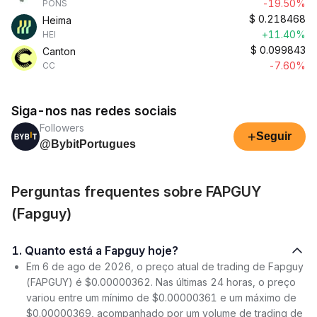
-19.50%
PONS
$
0.218468
Heima
+11.40%
HEI
$
0.099843
Canton
-7.60%
CC
Siga-nos nas redes sociais
Followers
+
Seguir
@BybitPortugues
Perguntas frequentes sobre FAPGUY
(Fapguy)
1. Quanto está a Fapguy hoje?
Em 6 de ago de 2026, o preço atual de trading de Fapguy
(FAPGUY) é $0.00000362. Nas últimas 24 horas, o preço
variou entre um mínimo de $0.00000361 e um máximo de
$0.00000369, acompanhado por um volume de trading de