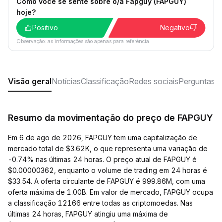
Como você se sente sobre o/a Fapguy (FAPGUY)
hoje?
Positivo
Negativo
Observação: as informações são apenas para referência.
Visão geral
Notícias
Classificação
Redes sociais
Perguntas f
Resumo da movimentação do preço de FAPGUY
Em 6 de ago de 2026, FAPGUY tem uma capitalização de
mercado total de $3.62K, o que representa uma variação de
-0.74% nas últimas 24 horas. O preço atual de FAPGUY é
$0.00000362, enquanto o volume de trading em 24 horas é
$33.54. A oferta circulante de FAPGUY é 999.86M, com uma
oferta máxima de 1.00B. Em valor de mercado, FAPGUY ocupa
a classificação 12166 entre todas as criptomoedas. Nas
últimas 24 horas, FAPGUY atingiu uma máxima de