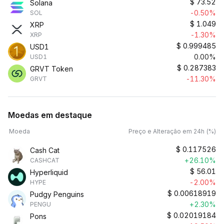
$
73.52
Solana
-0.50%
SOL
$
1.049
XRP
-1.30%
XRP
$
0.999485
USD1
0.00%
USD1
$
0.287383
GRVT Token
-11.30%
GRVT
Moedas em destaque
Moeda
Preço e Alteração em 24h (%)
$
0.117526
Cash Cat
+26.10%
CASHCAT
$
56.01
Hyperliquid
-2.00%
HYPE
$
0.00618919
Pudgy Penguins
+2.30%
PENGU
$
0.02019184
Pons