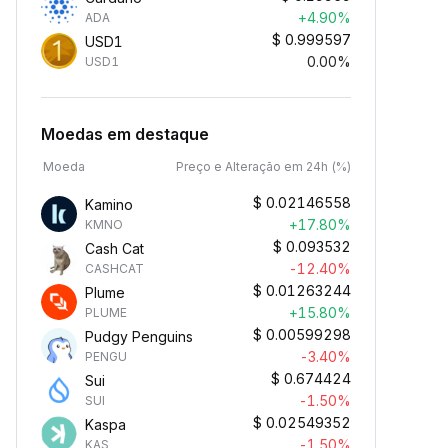
+4.90%
ADA
$
0.999597
USD1
0.00%
USD1
Moedas em destaque
Moeda
Preço e Alteração em 24h (%)
$
0.02146558
Kamino
+17.80%
KMNO
$
0.093532
Cash Cat
-12.40%
CASHCAT
$
0.01263244
Plume
+15.80%
PLUME
$
0.00599298
Pudgy Penguins
-3.40%
PENGU
$
0.674424
Sui
-1.50%
SUI
$
0.02549352
Kaspa
-1.50%
KAS