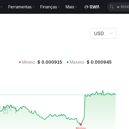
Ferramentas
Finanças
Mais
🔥
REN
USD
Mínimo
$
0.000915
Máximo
$
0.000945