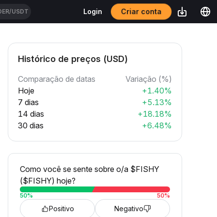
Criar conta
Login
DER/USDT
Histórico de preços (USD)
Comparação de datas
Variação (%)
Hoje
+1.40%
7 dias
+5.13%
14 dias
+18.18%
30 dias
+6.48%
Como você se sente sobre o/a $FISHY
($FISHY) hoje?
50
%
50
%
Positivo
Negativo