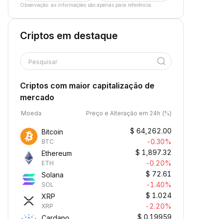
Observação: as informações são apenas para referência.
Criptos em destaque
Pesquisar
Criptos com maior capitalização de
mercado
Moeda
Preço e Alteração em 24h (%)
$
64,262.00
Bitcoin
-0.30%
BTC
$
1,897.32
Ethereum
-0.20%
ETH
$
72.61
Solana
-1.40%
SOL
$
1.024
XRP
-2.20%
XRP
$
0.19959
Cardano