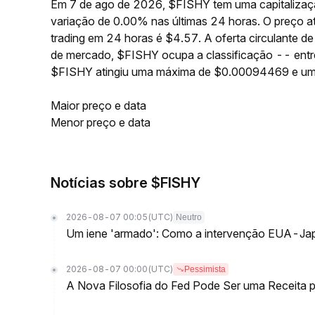
Em 7 de ago de 2026, $FISHY tem uma capitalizaçã
variação de 0.00% nas últimas 24 horas. O preço
trading em 24 horas é $4.57. A oferta circulante 
de mercado, $FISHY ocupa a classificação -- entre
$FISHY atingiu uma máxima de $0.00094469 e u
Maior preço e data
Menor preço e data
Notícias sobre $FISHY
2026-08-07 00:05
(UTC)
Neutro
Um iene 'armado': Como a intervenção EUA-Jap
2026-08-07 00:00
(UTC)
Pessimista
A Nova Filosofia do Fed Pode Ser uma Receita pa