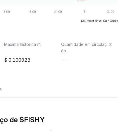
Source of data: CoinGecko
Máxima histórica
Quantidade em circulaç
ão
0.100923
--
s
ço de $FISHY