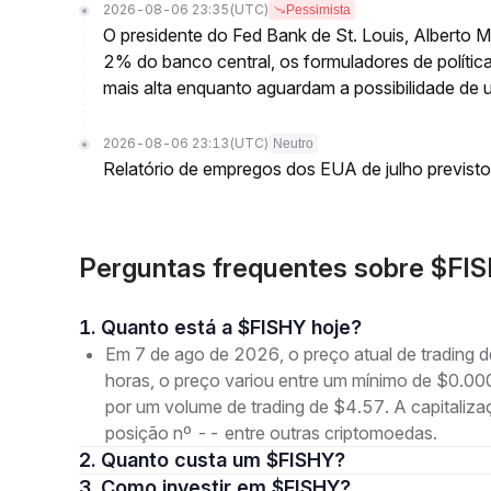
2026-08-06 23:35
(UTC)
Pessimista
O presidente do Fed Bank de St. Louis, Alberto 
2% do banco central, os formuladores de polític
mais alta enquanto aguardam a possibilidade de 
2026-08-06 23:13
(UTC)
Neutro
Relatório de empregos dos EUA de julho previsto
Perguntas frequentes sobre $FI
1. Quanto está a $FISHY hoje?
Em 7 de ago de 2026, o preço atual de tradin
horas, o preço variou entre um mínimo de $
por um volume de trading de $4.57. A capitaliz
posição nº -- entre outras criptomoedas.
2. Quanto custa um $FISHY?
3. Como investir em $FISHY?