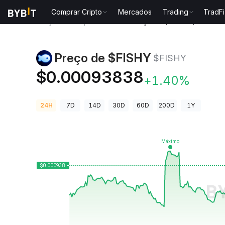
Comprar Cripto
Mercados
Trading
TradFi
Preços de Criptomoedas
Preço de $FISHY $FISHY
Preço de $FISHY
$FISHY
$0.00093838
+1.40%
24H
7D
14D
30D
60D
200D
1Y