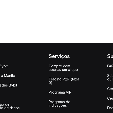
Serviços
Su
Bybit
Compre com
FA
apenas um clique
a Mantle
Sub
Trading P2P (taxa
ou
0)
ades Bybit
Cen
Programa VIP
Cen
Programa de
ção de
Indicações
ão de riscos
Fee