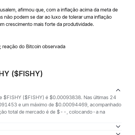
Musalem, afirmou que, com a inflação acima da meta de
as não podem se dar ao luxo de tolerar uma inflação
um crescimento mais forte da produtividade.
; reação do Bitcoin observada
SHY ($FISHY)
g de $FISHY ($FISHY) é $0.00093838. Nas últimas 24
0.00091453 e um máximo de $0.00094469, acompanhado
ação total de mercado é de $--, colocando-a na