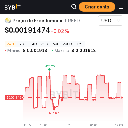
Criar conta
Preços de Criptomoedas
Preço de Freedomcoin FREED
Preço de Freedomcoin
FREED
USD
$0.00191474
-0.02%
24H
7D
14D
30D
60D
200D
1Y
Mínimo
$
0.001913
Máximo
$
0.001918