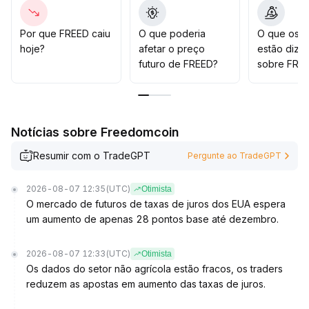
acompanhamento próximo, observar o teste de
suporte-chave e o comportamento do volume,
aguardando pacientemente a confirmação da
Por que FREED caiu
O que poderia
O que os t
tendência antes de participar
.
hoje?
afetar o preço
estão dize
futuro de FREED?
sobre FRE
Notícias sobre Freedomcoin
Resumir com o TradeGPT
Pergunte ao TradeGPT
2026-08-07 12:35
(UTC)
Otimista
O mercado de futuros de taxas de juros dos EUA espera
um aumento de apenas 28 pontos base até dezembro.
2026-08-07 12:33
(UTC)
Otimista
Os dados do setor não agrícola estão fracos, os traders
reduzem as apostas em aumento das taxas de juros.