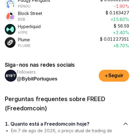
Pudgy Penguins
-1.90%
PENGU
$
0.163427
Block Street
+15.80%
BSB
$
56.59
Hyperliquid
+2.40%
HYPE
$
0.01227351
Plume
+8.70%
PLUME
Siga-nos nas redes sociais
Followers
+
Seguir
@BybitPortugues
Perguntas frequentes sobre FREED
(Freedomcoin)
1. Quanto está a Freedomcoin hoje?
Em 7 de ago de 2026, o preço atual de trading de