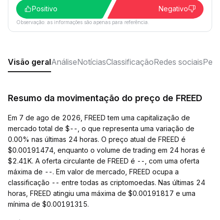
Positivo
Negativo
Observação: as informações são apenas para referência.
Visão geral
Análise
Notícias
Classificação
Redes sociais
Perg
Resumo da movimentação do preço de FREED
Em 7 de ago de 2026, FREED tem uma capitalização de
mercado total de $--, o que representa uma variação de
0.00% nas últimas 24 horas. O preço atual de FREED é
$0.00191474, enquanto o volume de trading em 24 horas é
$2.41K. A oferta circulante de FREED é --, com uma oferta
máxima de --. Em valor de mercado, FREED ocupa a
classificação -- entre todas as criptomoedas. Nas últimas 24
horas, FREED atingiu uma máxima de $0.00191817 e uma
mínima de $0.00191315.