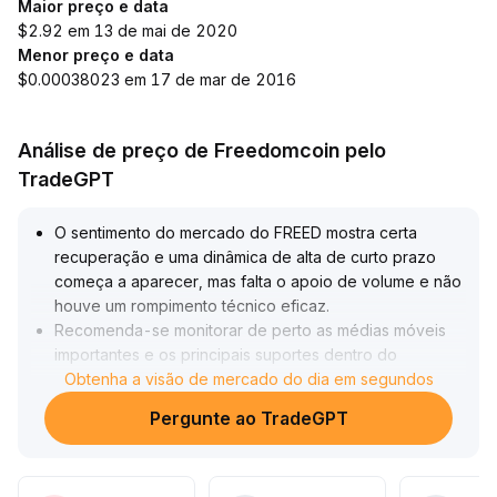
Maior preço e data
$2.92 em 13 de mai de 2020
Menor preço e data
$0.00038023 em 17 de mar de 2016
Análise de preço de Freedomcoin pelo
TradeGPT
O sentimento do mercado do FREED mostra certa
recuperação e uma dinâmica de alta de curto prazo
começa a aparecer, mas falta o apoio de volume e não
houve um rompimento técnico eficaz
.
Recomenda-se monitorar de perto as médias móveis
importantes e os principais suportes dentro do
intervalo
Obtenha a visão de mercado do dia em segundos
.
Caso o preço não consiga manter-se acima dos níveis
Pergunte ao TradeGPT
importantes com aumento de volume, o movimento de
recuperação de curto prazo pode não se sustentar
.
Em termos de estratégia, o ideal é definir uma zona de