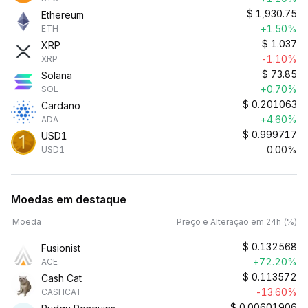
$
1,930.75
Ethereum
+1.50%
ETH
$
1.037
XRP
-1.10%
XRP
$
73.85
Solana
+0.70%
SOL
$
0.201063
Cardano
+4.60%
ADA
$
0.999717
USD1
0.00%
USD1
Moedas em destaque
Moeda
Preço e Alteração em 24h (%)
$
0.132568
Fusionist
+72.20%
ACE
$
0.113572
Cash Cat
-13.60%
CASHCAT
$
0.00601906