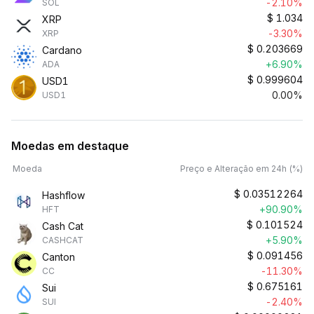
-2.10%
SOL
$
1.034
XRP
-3.30%
XRP
$
0.203669
Cardano
+6.90%
ADA
$
0.999604
USD1
0.00%
USD1
Moedas em destaque
Moeda
Preço e Alteração em 24h (%)
$
0.03512264
Hashflow
+90.90%
HFT
$
0.101524
Cash Cat
+5.90%
CASHCAT
$
0.091456
Canton
-11.30%
CC
$
0.675161
Sui
-2.40%
SUI