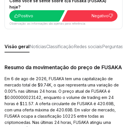
Como você se sente sobre o/a Fusaka (FUSAKA)
hoje?
Positivo
Negativo
Observação: as informações são apenas para referência.
Visão geral
Notícias
Classificação
Redes sociais
Perguntas f
Resumo da movimentação do preço de FUSAKA
Em 6 de ago de 2026, FUSAKA tem uma capitalização de
mercado total de $9.74K, o que representa uma variação de
0.00% nas últimas 24 horas. O preço atual de FUSAKA é
$0.000000023142, enquanto o volume de trading em 24
horas é $11.57. A oferta circulante de FUSAKA é 420.69B,
com uma oferta máxima de 420.69B. Em valor de mercado,
FUSAKA ocupa a classificação 10225 entre todas as
criptomoedas. Nas últimas 24 horas, FUSAKA atingiu uma