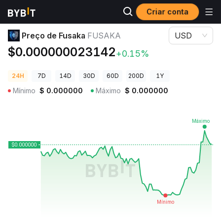
Criar conta
Preços de Criptomoedas
Preço de Fusaka FUSAKA
Preço de Fusaka
FUSAKA
USD
$0.000000023142
+0.15%
24H
7D
14D
30D
60D
200D
1Y
Mínimo
$
0.000000
Máximo
$
0.000000