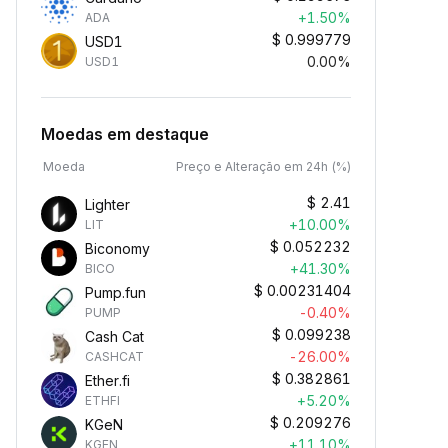
+1.50%
ADA
$
0.999779
USD1
0.00%
USD1
Moedas em destaque
Moeda
Preço e Alteração em 24h (%)
$
2.41
Lighter
+10.00%
LIT
$
0.052232
Biconomy
+41.30%
BICO
$
0.00231404
Pump.fun
-0.40%
PUMP
$
0.099238
Cash Cat
-26.00%
CASHCAT
$
0.382861
Ether.fi
+5.20%
ETHFI
$
0.209276
KGeN
+11.10%
KGEN