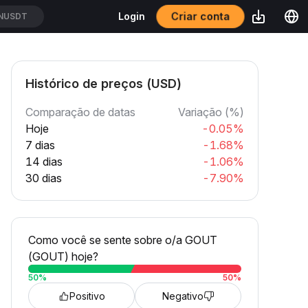
Criar conta
Login
NUSDT
Histórico de preços (USD)
Comparação de datas
Variação (%)
Hoje
-0.05%
7 dias
-1.68%
14 dias
-1.06%
30 dias
-7.90%
Como você se sente sobre o/a GOUT
(GOUT) hoje?
50
%
50
%
Positivo
Negativo