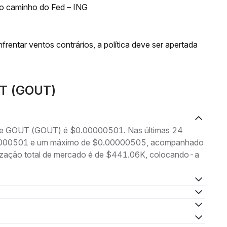
o caminho do Fed – ING
frentar ventos contrários, a política deve ser apertada
UT (GOUT)
g de GOUT (GOUT) é $0.00000501. Nas últimas 24
0.00000501 e um máximo de $0.00000505, acompanhado
lização total de mercado é de $441.06K, colocando-a