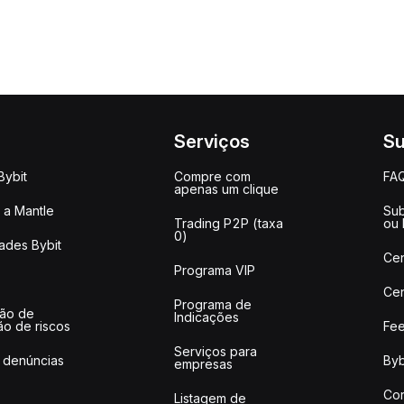
Serviços
Su
Bybit
Compre com
FA
apenas um clique
a Mantle
Sub
Trading P2P (taxa
ou
0)
ades Bybit
Cen
Programa VIP
Cen
Programa de
ção de
Indicações
ão de riscos
Fee
Serviços para
 denúncias
Byb
empresas
Co
Listagem de