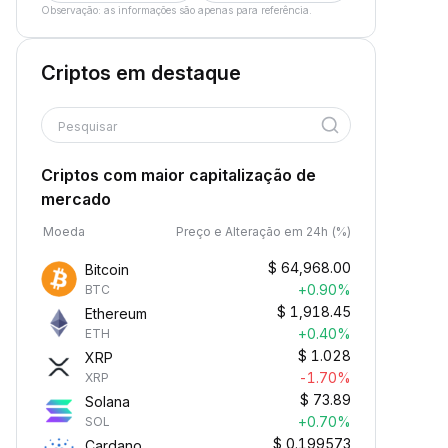
Observação: as informações são apenas para referência.
Criptos em destaque
Pesquisar
Criptos com maior capitalização de
mercado
Moeda
Preço e Alteração em 24h (%)
$
64,968.00
Bitcoin
+0.90%
BTC
$
1,918.45
Ethereum
+0.40%
ETH
$
1.028
XRP
-1.70%
XRP
$
73.89
Solana
+0.70%
SOL
$
0.199573
Cardano