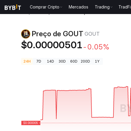
Comprar Cripto
Mercados
Trading
TradFi
Preços de Criptomoedas
Preço de GOUT GOUT
Preço de GOUT
GOUT
$0.00000501
-0.05%
24H
7D
14D
30D
60D
200D
1Y