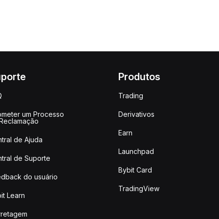
porte
Produtos
Q
Trading
meter um Processo
Derivativos
 Reclamação
Earn
tral de Ajuda
Launchpad
tral de Suporte
Bybit Card
dback do usuário
TradingView
it Learn
rretagem