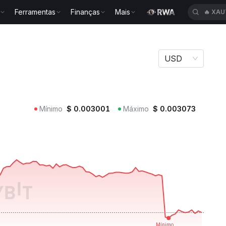
Ferramentas
Finanças
Mais
🔥
XAU
USD
Mínimo
$
0.003001
Máximo
$
0.003073