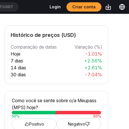
Criar conta
Login
T/USDT
Histórico de preços (USD)
Comparação de datas
Variação (%)
Hoje
-1.01%
7 dias
+2.56%
14 dias
+2.61%
30 dias
-7.04%
Como você se sente sobre o/a Meupass
(MPS) hoje?
50
%
50
%
Positivo
Negativo