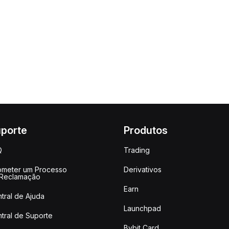
porte
Produtos
Q
Trading
meter um Processo
Derivativos
 Reclamação
Earn
tral de Ajuda
Launchpad
tral de Suporte
Bybit Card