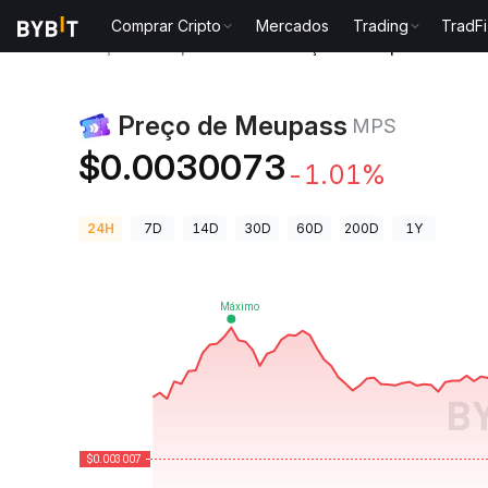
Comprar Cripto
Mercados
Trading
TradFi
Preços de Criptomoedas
Preço de Meupass MPS
Preço de Meupass
MPS
$0.0030073
-1.01%
24H
7D
14D
30D
60D
200D
1Y