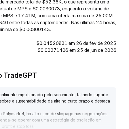
de mercado total de $52.36K, o que representa uma
o atual de MPS é $0.0030073, enquanto o volume de
e de MPS é 17.41M, com uma oferta máxima de 25.00M.
40 entre todas as criptomoedas. Nas últimas 24 horas,
mínima de $0.00300143.
$0.04520831 em 26 de fev de 2025
$0.00271406 em 25 de jun de 2026
lo TradeGPT
lmente impulsionado pelo sentimento, faltando suporte
obre a sustentabilidade da alta no curto prazo e destaca
a Polymarket, há alto risco de slippage nas negociações
menda-se operar com uma estratégia de oscilação em
profit e stop loss
.