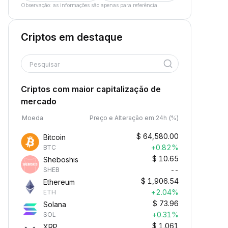
Observação: as informações são apenas para referência.
Criptos em destaque
Pesquisar
Criptos com maior capitalização de
mercado
Moeda
Preço e Alteração em 24h (%)
$
64,580.00
Bitcoin
+0.82%
BTC
$
10.65
Sheboshis
--
SHEB
$
1,906.54
Ethereum
+2.04%
ETH
$
73.96
Solana
+0.31%
SOL
$
1.061
XRP