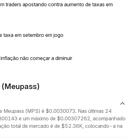
om traders apostando contra aumento de taxas em
de taxa em setembro em jogo
inflação não começar a diminuir
S (Meupass)
 de Meupass (MPS) é $0.0030073. Nas últimas 24
0.00300143 e um máximo de $0.00307262, acompanhado
ização total de mercado é de $52.36K, colocando-a na