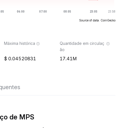
Source of data: CoinGecko
Máxima histórica
Quantidade em circulaç
ão
0.04520831
17.41M
equentes
eço de MPS