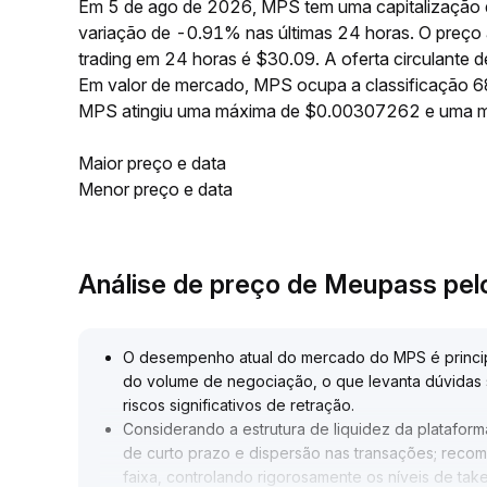
Em 5 de ago de 2026, MPS tem uma capitalização 
variação de -0.91% nas últimas 24 horas. O preç
trading em 24 horas é $30.09. A oferta circulant
Em valor de mercado, MPS ocupa a classificação 68
MPS atingiu uma máxima de $0.00307262 e uma 
Maior preço e data
Menor preço e data
Análise de preço de Meupass pe
O desempenho atual do mercado do MPS é principa
do volume de negociação, o que levanta dúvidas s
riscos significativos de retração
.
Considerando a estrutura de liquidez da plataform
de curto prazo e dispersão nas transações; reco
faixa, controlando rigorosamente os níveis de take 