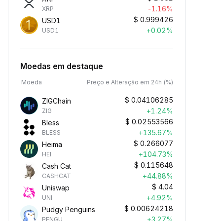
-1.16%
XRP
$
0.999426
USD1
+0.02%
USD1
Moedas em destaque
Moeda
Preço e Alteração em 24h (%)
$
0.04106285
ZIGChain
+1.24%
ZIG
$
0.02553566
Bless
+135.67%
BLESS
$
0.266077
Heima
+104.73%
HEI
$
0.115648
Cash Cat
+44.88%
CASHCAT
$
4.04
Uniswap
+4.92%
UNI
$
0.00624218
Pudgy Penguins
+3.27%
PENGU