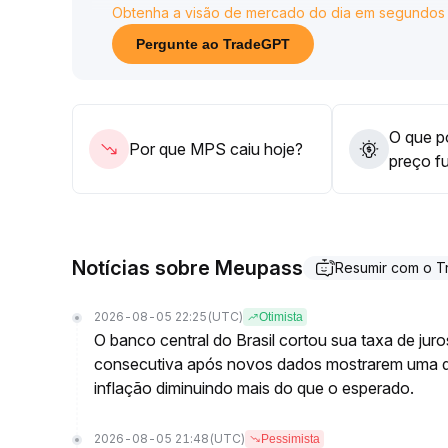
Obtenha a visão de mercado do dia em segundos
Para o médio e longo prazo, o token depende da
demanda por hedge, possuindo valor de alocação 
Pergunte ao TradeGPT
quedas e monitorar o suporte-chave na faixa de 
O que po
Por que MPS caiu hoje?
preço f
Notícias sobre Meupass
Resumir com o 
2026-08-05 22:25
(UTC)
Otimista
O banco central do Brasil cortou sua taxa de jur
consecutiva após novos dados mostrarem uma 
inflação diminuindo mais do que o esperado.
2026-08-05 21:48
(UTC)
Pessimista