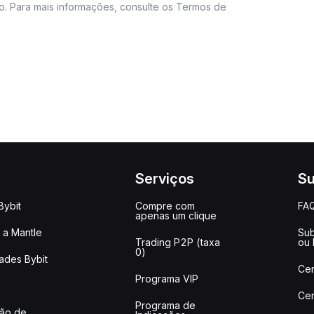
do. Para mais informações, consulte os Termos de
Serviços
Su
Bybit
Compre com
FA
apenas um clique
a Mantle
Sub
Trading P2P (taxa
ou
0)
ades Bybit
Cen
Programa VIP
Cen
Programa de
ção de