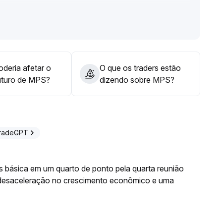
 catalisação por eventos macroeconômicos e da
estrutural; sugere-se construir posição gradualmente em
2,30 a 2,50
.
deria afetar o
O que os traders estão
uturo de MPS?
dizendo sobre MPS?
TradeGPT
os básica em um quarto de ponto pela quarta reunião
desaceleração no crescimento econômico e uma