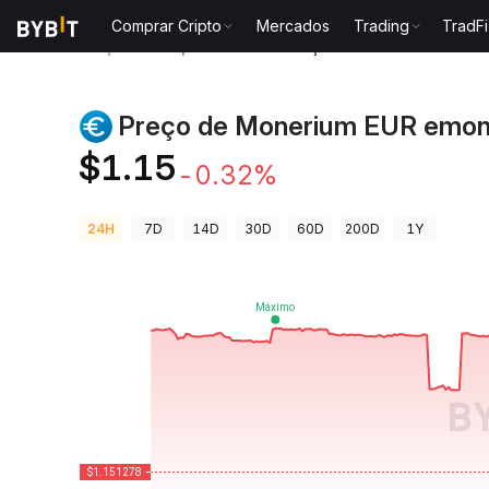
Comprar Cripto
Mercados
Trading
TradFi
Preços de Criptomoedas
Preço de Monerium EUR e
Preço de Monerium EUR emon
$1.15
-0.32%
24H
7D
14D
30D
60D
200D
1Y