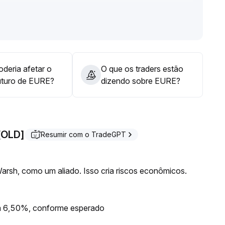
 e realizem stop loss rigorosamente para lidar com
 evitando perseguições impulsivas de alta
.
deria afetar o
O que os traders estão
uturo de EURE?
dizendo sobre EURE?
[OLD]
Resumir com o TradeGPT
Warsh, como um aliado. Isso cria riscos econômicos.
em 6,50%, conforme esperado