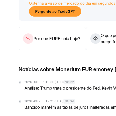
Obtenha a visão de mercado do dia em segundos
uma estratégia de montagem de posição em etapas
possíveis riscos de correção
.
Pergunte ao TradeGPT
No geral, a operação deve permanecer cautelosa,
O que po
Por que EURE caiu hoje?
preço f
Notícias sobre Monerium EUR emoney 
2026-08-06 19:38
(UTC)
Neutro
Análise: Trump trata o presidente do Fed, Kevin 
2026-08-06 19:21
(UTC)
Neutro
Banxico mantém as taxas de juros inalteradas 