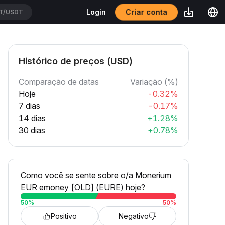
Criar conta
Login
HCATUSDT
Histórico de preços (USD)
Comparação de datas
Variação (%)
Hoje
-0.32%
7 dias
-0.17%
14 dias
+1.28%
30 dias
+0.78%
Como você se sente sobre o/a Monerium
EUR emoney [OLD] (EURE) hoje?
50
%
50
%
Positivo
Negativo