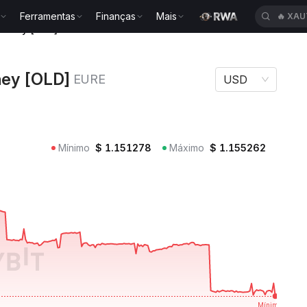
Ferramentas
Finanças
Mais
🔥
CAS
money [OLD] EURE
ey [OLD]
EURE
USD
Mínimo
$
1.151278
Máximo
$
1.155262