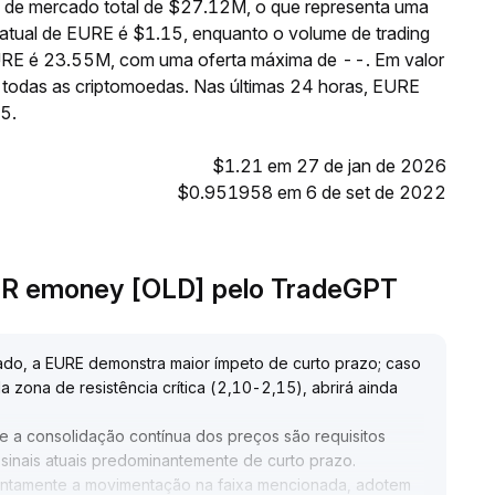
 de mercado total de $27.12M, o que representa uma
atual de EURE é $1.15, enquanto o volume de trading
EURE é 23.55M, com uma oferta máxima de --. Em valor
 todas as criptomoedas. Nas últimas 24 horas, EURE
5.
$1.21 em 27 de jan de 2026
$0.951958 em 6 de set de 2022
UR emoney [OLD] pelo TradeGPT
ado, a EURE demonstra maior ímpeto de curto prazo; caso
zona de resistência crítica (2,10-2,15), abrirá ainda
 a consolidação contínua dos preços são requisitos
 sinais atuais predominantemente de curto prazo
.
ntamente a movimentação na faixa mencionada, adotem