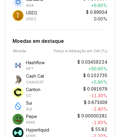
+6.90%
ADA
$
0.99954
USD1
0.00%
USD1
Moedas em destaque
Moeda
Preço e Alteração em 24h (%)
$
0.03459224
Hashflow
+90.90%
HFT
$
0.102735
Cash Cat
+5.90%
CASHCAT
$
0.091679
Canton
-11.30%
CC
$
0.673309
Sui
-2.40%
SUI
$
0.00000281
Pepe
-1.90%
PEPE
$
55.82
Hyperliquid
-2.20%
HYPE