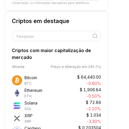
Observação: as informações são apenas para referência.
Criptos em destaque
Pesquisar
Criptos com maior capitalização de
mercado
Moeda
Preço e Alteração em 24h (%)
$
64,440.00
Bitcoin
-0.60%
BTC
$
1,906.84
Ethereum
-0.50%
ETH
$
72.89
Solana
-2.10%
SOL
$
1.034
XRP
-3.30%
XRP
$
0.203504
Cardano