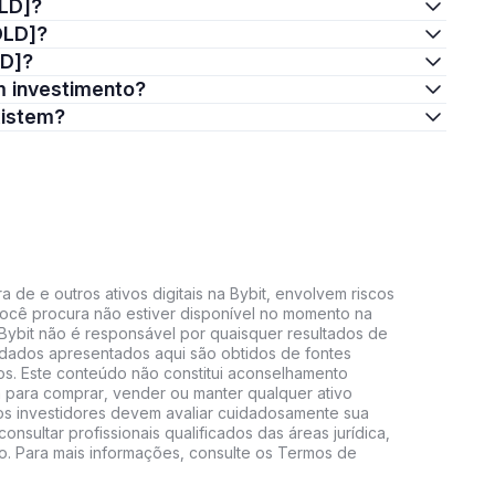
OLD]?
OLD]?
LD]?
m investimento?
xistem?
 de e outros ativos digitais na Bybit, envolvem riscos
e você procura não estiver disponível no momento na
A Bybit não é responsável por quaisquer resultados de
 dados apresentados aqui são obtidos de fontes
vos. Este conteúdo não constitui aconselhamento
 para comprar, vender ou manter qualquer ativo
s, os investidores devem avaliar cuidadosamente sua
consultar profissionais qualificados das áreas jurídica,
do. Para mais informações, consulte os Termos de