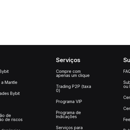
Serviços
Su
Bybit
Compre com
FA
apenas um clique
a Mantle
Sub
Trading P2P (taxa
ou
0)
ades Bybit
Cen
Programa VIP
Cen
Programa de
ção de
Indicações
ão de riscos
Fee
Serviços para