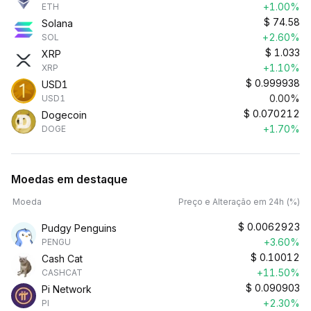
+1.00%
ETH
$
74.58
Solana
+2.60%
SOL
$
1.033
XRP
+1.10%
XRP
$
0.999938
USD1
0.00%
USD1
$
0.070212
Dogecoin
+1.70%
DOGE
Moedas em destaque
Moeda
Preço e Alteração em 24h (%)
$
0.0062923
Pudgy Penguins
+3.60%
PENGU
$
0.10012
Cash Cat
+11.50%
CASHCAT
$
0.090903
Pi Network
+2.30%
PI