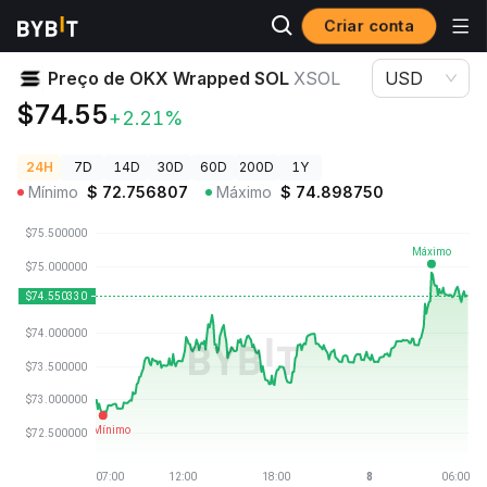
Criar conta
Preços de Criptomoedas
Preço de OKX Wrapped SOL XSOL
Preço de OKX Wrapped SOL
XSOL
USD
$74.55
+2.21%
24H
7D
14D
30D
60D
200D
1Y
Mínimo
$
72.756807
Máximo
$
74.898750