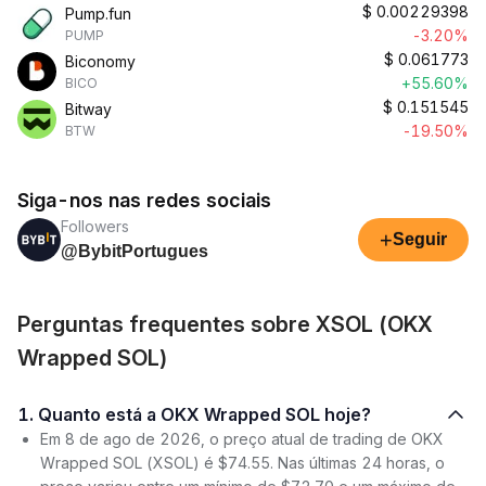
$
0.00229398
Pump.fun
-3.20%
PUMP
$
0.061773
Biconomy
+55.60%
BICO
$
0.151545
Bitway
-19.50%
BTW
Siga-nos nas redes sociais
Followers
+
Seguir
@BybitPortugues
Perguntas frequentes sobre XSOL (OKX
Wrapped SOL)
1. Quanto está a OKX Wrapped SOL hoje?
Em 8 de ago de 2026, o preço atual de trading de OKX
Wrapped SOL (XSOL) é $74.55. Nas últimas 24 horas, o