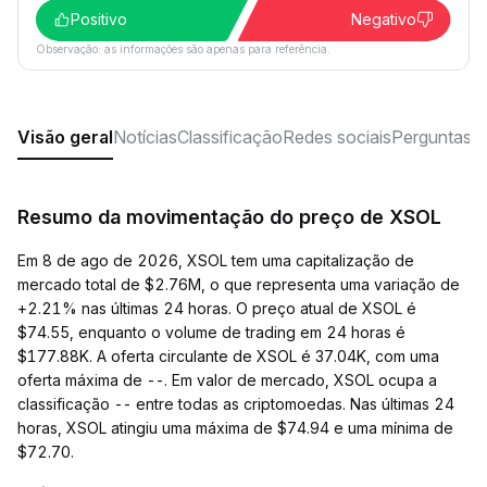
Positivo
Negativo
Observação: as informações são apenas para referência.
Visão geral
Notícias
Classificação
Redes sociais
Perguntas f
Resumo da movimentação do preço de XSOL
Em 8 de ago de 2026, XSOL tem uma capitalização de
mercado total de $2.76M, o que representa uma variação de
+2.21% nas últimas 24 horas. O preço atual de XSOL é
$74.55, enquanto o volume de trading em 24 horas é
$177.88K. A oferta circulante de XSOL é 37.04K, com uma
oferta máxima de --. Em valor de mercado, XSOL ocupa a
classificação -- entre todas as criptomoedas. Nas últimas 24
horas, XSOL atingiu uma máxima de $74.94 e uma mínima de
$72.70.