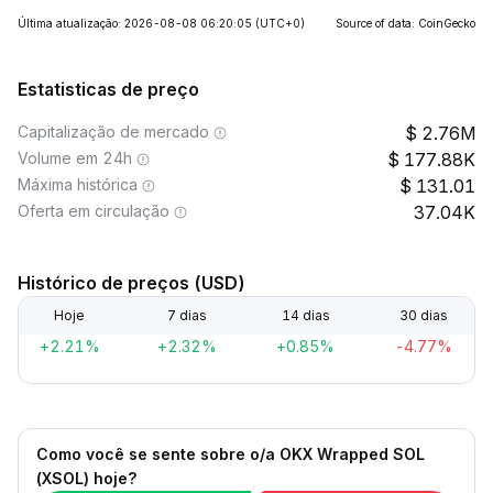
Última atualização: 2026-08-08 06:20:05
(UTC+0)
Source of data: CoinGecko
Estatisticas de preço
Capitalização de mercado
2.76M
Volume em 24h
177.88K
Máxima histórica
131.01
Oferta em circulação
37.04K
Histórico de preços (USD)
Hoje
7 dias
14 dias
30 dias
+2.21%
+2.32%
+0.85%
-4.77%
Como você se sente sobre o/a OKX Wrapped SOL
(XSOL) hoje?