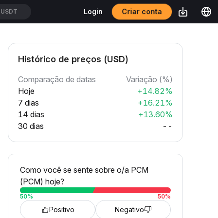
Criar conta
Login
/USDT
Histórico de preços (USD)
Comparação de datas
Variação (%)
Hoje
+14.82%
7 dias
+16.21%
14 dias
+13.60%
30 dias
--
Como você se sente sobre o/a PCM
(PCM) hoje?
50
%
50
%
Positivo
Negativo