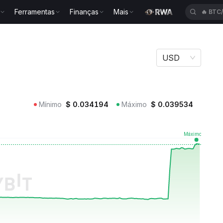
Ferramentas
Finanças
Mais
🔥
BTC
USD
Mínimo
$
0.034194
Máximo
$
0.039534