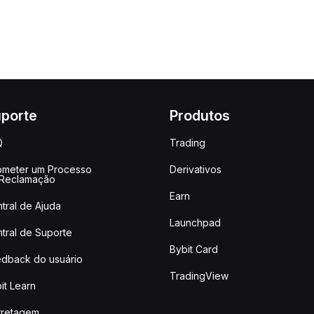
porte
Produtos
Q
Trading
meter um Processo
Derivativos
 Reclamação
Earn
tral de Ajuda
Launchpad
tral de Suporte
Bybit Card
dback do usuário
TradingView
it Learn
rretagem