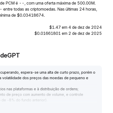
te de PCM é --, com uma oferta máxima de 500.00M.
 entre todas as criptomoedas. Nas últimas 24 horas,
mínima de $0.03418674.
$1.47 em 4 de dez de 2024
$0.01661801 em 2 de dez de 2025
radeGPT
ecuperando, espera-se uma alta de curto prazo, porém o
 — a volatilidade dos preços das moedas de pequeno e
 nas plataformas e à distribuição de ordens;
nto de preço com aumento de volume, e controle
o de -8% do fundo anterior)
.
eguir movimentos de alta
.
firmação do sinal de volume
.