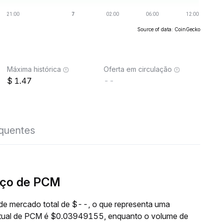
Source of data: CoinGecko
Máxima histórica
Oferta em circulação
1.47
--
equentes
eço de PCM
e mercado total de $--, o que representa uma
 atual de PCM é $0.03949155, enquanto o volume de