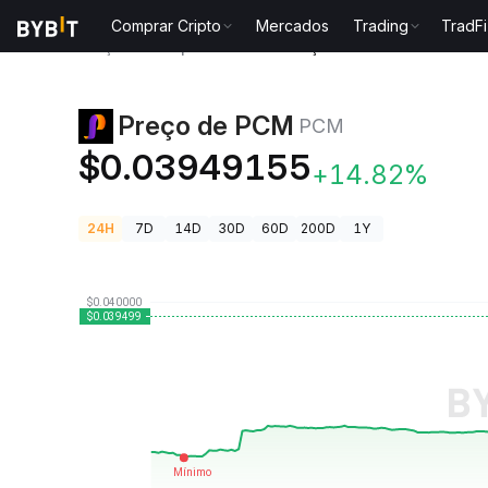
Comprar Cripto
Mercados
Trading
TradFi
Preços de Criptomoedas
Preço de PCM PCM
Preço de PCM
PCM
$0.03949155
+14.82%
24H
7D
14D
30D
60D
200D
1Y