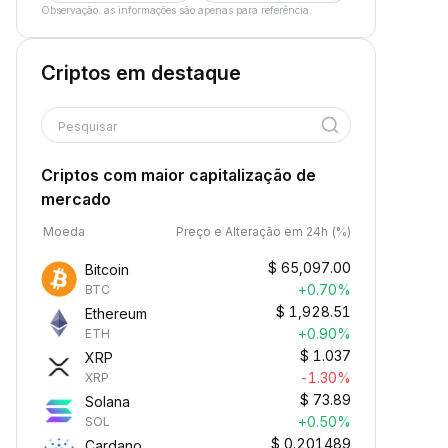
Observação: as informações são apenas para referência.
Criptos em destaque
Pesquisar
Criptos com maior capitalização de
mercado
Moeda
Preço e Alteração em 24h (%)
$
65,097.00
Bitcoin
+0.70%
BTC
$
1,928.51
Ethereum
+0.90%
ETH
$
1.037
XRP
-1.30%
XRP
$
73.89
Solana
+0.50%
SOL
$
0.201489
Cardano