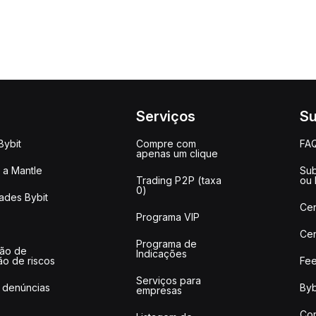
Serviços
Su
Bybit
Compre com
FA
apenas um clique
a Mantle
Sub
Trading P2P (taxa
ou
0)
ades Bybit
Cen
Programa VIP
Cen
Programa de
ção de
Indicações
ão de riscos
Fee
Serviços para
 denúncias
Byb
empresas
Co