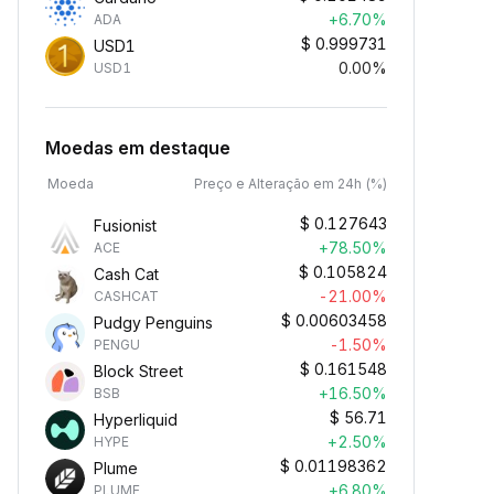
+6.70%
ADA
$
0.999731
USD1
0.00%
USD1
Moedas em destaque
Moeda
Preço e Alteração em 24h (%)
$
0.127643
Fusionist
+78.50%
ACE
$
0.105824
Cash Cat
-21.00%
CASHCAT
$
0.00603458
Pudgy Penguins
-1.50%
PENGU
$
0.161548
Block Street
+16.50%
BSB
$
56.71
Hyperliquid
+2.50%
HYPE
$
0.01198362
Plume
+6.80%
PLUME