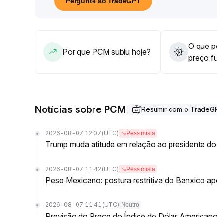
Pergunte ao TradeGPT
O que po
Por que PCM subiu hoje?
preço f
Notícias sobre PCM
Resumir com o TradeG
2026-08-07 12:07
(UTC)
Pessimista
Trump muda atitude em relação ao presidente do 
2026-08-07 11:42
(UTC)
Pessimista
Peso Mexicano: postura restritiva do Banxico a
2026-08-07 11:41
(UTC)
Neutro
Previsão do Preço do Índice do Dólar Americano: