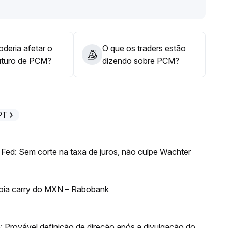
deria afetar o
O que os traders estão
uturo de PCM?
dizendo sobre PCM?
PT
Fed: Sem corte na taxa de juros, não culpe Wachter
poia carry do MXN – Rabobank
 Provável definição de direção após a divulgação do