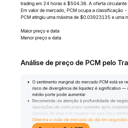
trading em 24 horas é $504.38. A oferta circulan
Em valor de mercado, PCM ocupa a classificação --
PCM atingiu uma máxima de $0.03923135 e uma 
Maior preço e data
Menor preço e data
Análise de preço de PCM pelo T
O sentimento marginal do mercado PCM está se r
risco de divergência de liquidez é significativo
médio porte pode aumentar
.
Recomenda-se atenção à profundidade de negócios
operações de curto prazo somente após rompime
rigoroso do stop loss (sugere-se uma faixa dentr
Obtenha a visão de mercado do dia em segundos
Falta confirmação técnica suficiente; cautela ao s
A estratégia deve priorizar a observação e a con