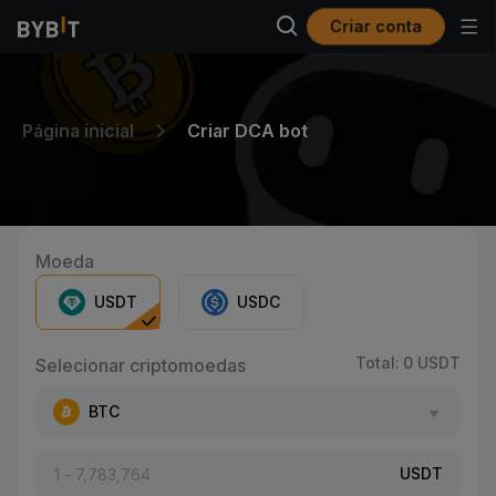
Criar conta
Página inicial
Criar DCA bot
Moeda
USDT
USDC
Total: 0 USDT
Selecionar criptomoedas
BTC
USDT