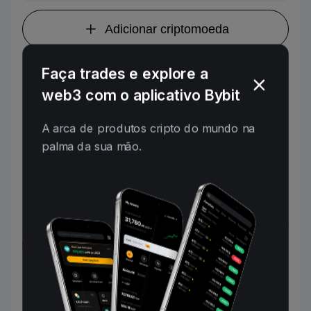
Adicionar criptomoeda
Frequência de investimento
Faça trades e explore a
web3 com o aplicativo Bybit
1 dia
A arca de produtos cripto do mundo na
Conta de fundos
0 USDT
palma da sua mão.
Depositar
Transferir
Contagem estimada
--
Investimento Flexível
Ao clicar no botão para continuar, você concorda com os
Termos e condições
Montante máximo de investimento para DCA bot
(opcional)