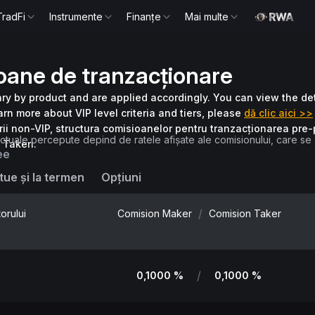
TradFi
Instrumente
Finanțe
Mai multe
oane de tranzacționare
ry by product and are applied accordingly. You can view the det
arn more about VIP level criteria and tiers, please
dă clic aici >>
orii non-VIP, structura comisioanelor pentru tranzacționarea pr
tuale percepute depind de ratele afișate ale comisionului, care se 
 Takeri.
ee
ue și la termen
Opțiuni
/
torului
Comision Maker
Comision Taker
/
0,1000 %
0,1000 %