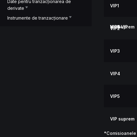
Date pentru tranzacționarea de
VIP1
derivate
Instrumente de tranzacționare
Non-VIP
VIP1
VIP2
VIP3
VIP4
VIP5
VIP suprem
VIP2
VIP3
VIP4
VIP5
VIP suprem
*Comisioanele d