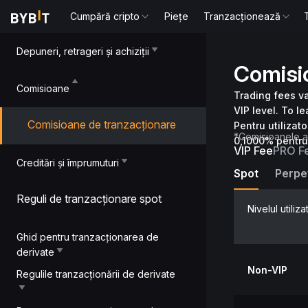
Cumpără cripto
Piețe
Tranzacționează
Depuneri, retrageri și achiziții
Comisi
Comisioane
Trading fees va
VIP level. To le
Comisioane de tranzacționare
Pentru utilizat
*Comisioanele ac
0,1000% pentru
VIP Fee
PRO F
Creditări și împrumuturi
Spot
Perpet
Reguli de tranzacționare spot
Nivelul utiliza
Ghid pentru tranzacționarea de
derivate
Non-VIP
Regulile tranzacționării de derivate