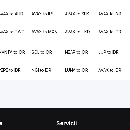
AVAX to AUD
AVAX to ILS
AVAX to SEK
AVAX to INR
AVAX to TWD
AVAX to MXN
AVAX to HKD
AVAX to IDR
MANTA to IDR
SOL to IDR
NEAR to IDR
JUP to IDR
PEPE to IDR
NIBI to IDR
LUNA to IDR
AVAX to IDR
e
Servicii