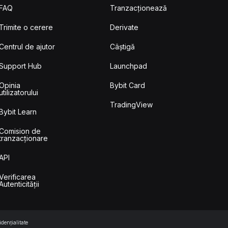
FAQ
Tranzacționează
Trimite o cerere
Derivate
Centrul de ajutor
Câștigă
Support Hub
Launchpad
Opinia
Bybit Card
utilizatorului
TradingView
Bybit Learn
Comision de
tranzacționare
API
Verificarea
Autenticității
dențialitate