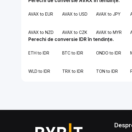
Perechi de conversie AVAX în tendințe.
AVAX to EUR
AVAX to USD
AVAX to JPY
AVAX to NZD
AVAX to CZK
AVAX to MYR
Perechi de conversie IDR în tendințe.
ETH to IDR
BTC to IDR
ONDO to IDR
WLD to IDR
TRX to IDR
TON to IDR
Despr