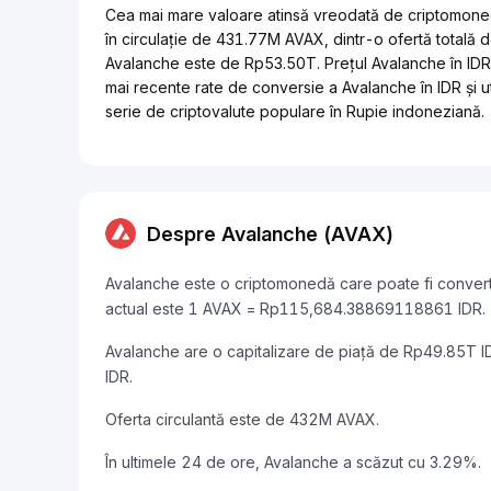
Cea mai mare valoare atinsă vreodată de criptomone
în circulație de 431.77M AVAX, dintr-o ofertă totală
Avalanche este de Rp53.50T. Prețul Avalanche în IDR e
mai recente rate de conversie a Avalanche în IDR și ut
serie de criptovalute populare în Rupie indoneziană.
Despre Avalanche (AVAX)
Avalanche este o criptomonedă care poate fi converti
actual este 1 AVAX = Rp115,684.38869118861 IDR.
Avalanche are o capitalizare de piață de Rp49.85T 
IDR.
Oferta circulantă este de 432M AVAX.
În ultimele 24 de ore, Avalanche a scăzut cu 3.29%.