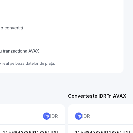
o convertiți
au tranzacționa AVAX
 real pe baza datelor de piață.
Convertește IDR în AVAX
IDR
IDR
115,684.38869118861 IDR
115,684.38869118861 IDR