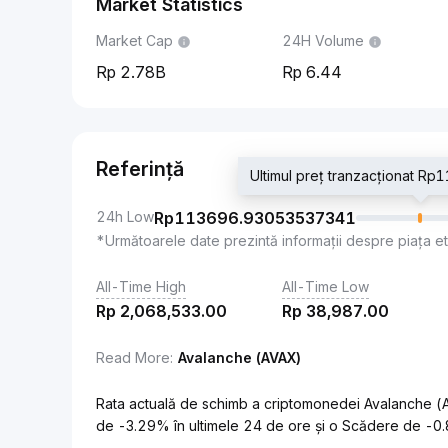
Market Statistics
Market Cap
24H Volume
2.78B
6.44
Referință
Ultimul preț tranzacționat 
24h Low
Rp
113696.93053537341
*Următoarele date prezintă informații despre piața e
All-Time High
All-Time Low
Rp
2,068,533.00
Rp
38,987.00
Read More
:
Avalanche (AVAX)
Rata actuală de schimb a criptomonedei Avalanche (A
de -3.29% în ultimele 24 de ore și o Scădere de -0.