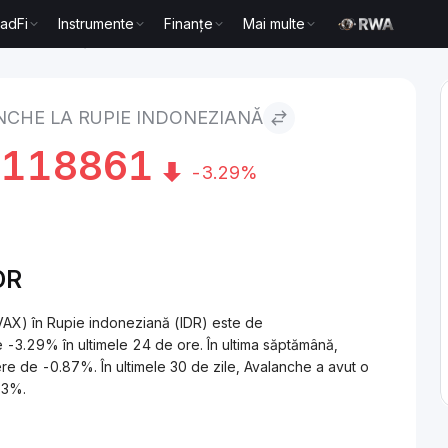
radFi
Instrumente
Finanțe
Mai multe
 indoneziană
CHE LA RUPIE INDONEZIANĂ
9118861
-3.29%
DR
VAX) în Rupie indoneziană (IDR) este de
.29% în ultimele 24 de ore. În ultima săptămână,
e de -0.87%. În ultimele 30 de zile, Avalanche a avut o
53%.