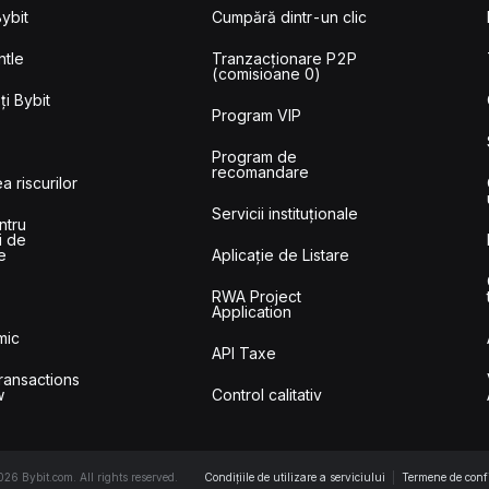
ybit
Cumpără dintr-un clic
tle
Tranzacționare P2P
(comisioane 0)
i Bybit
Program VIP
Program de
recomandare
a riscurilor
Servicii instituționale
ntru
i de
e
Aplicație de Listare
RWA Project
Application
mic
API Taxe
ransactions
w
Control calitativ
6 Bybit.com. All rights reserved.
Condițiile de utilizare a serviciului
|
Termene de confi