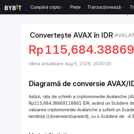
Cumpără cripto
Piețe
Tranzacționează
T
Markets
Avalanche Price AVAX
Avalanche to Rupie
Convertește AVAX în IDR
AVALAN
Rp
115,684.3886
Ultima actualizare: Aug 6, 2026, 20:00:00
Diagramă de conversie AVAX/I
Astăzi, rata de schimb a criptomonedei Avalanche (A
Rp115,684.38869118861 IDR, având un Scădere de -3
valoarea criptomonedei Avalanche a suferit un Scăder
tendință {{downward/upward}, cu o Scădere de -4.