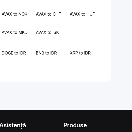
AVAX to NOK
AVAX to CHF
AVAX to HUF
AVAX to MKD
AVAX to ISK
DOGE to IDR
BNB to IDR
XRP to IDR
Asistență
Produse