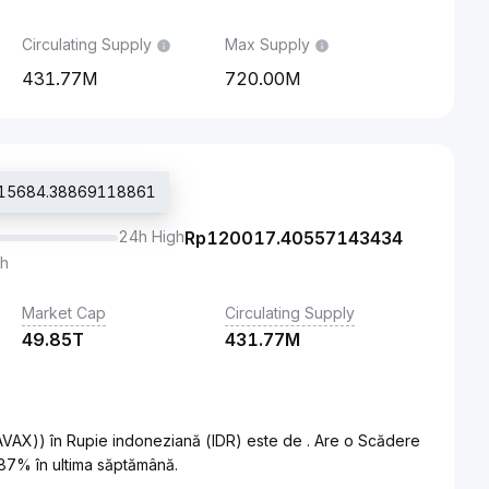
Circulating Supply
Max Supply
431.77M
720.00M
Rp115684.38869118861
24h High
Rp
120017.40557143434
th
Market Cap
Circulating Supply
49.85T
431.77M
VAX)) în Rupie indoneziană (IDR) este de . Are o Scădere
87% în ultima săptămână.