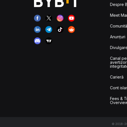
Despre B
Meet Man
Comunităț
Anunțuri
Divulgare
Canal pe
avertizor
integritat
Carieră
Cont isla
Fees & T
Overvie
© 2018-202