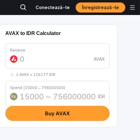
Înregistrează-te
Conectează-te
AVAX to IDR Calculator
Receive
AVAX
1 AVAX ≈ 116177 IDR
Spend (15000 ~ 756000000)
IDR
Rp
Buy AVAX