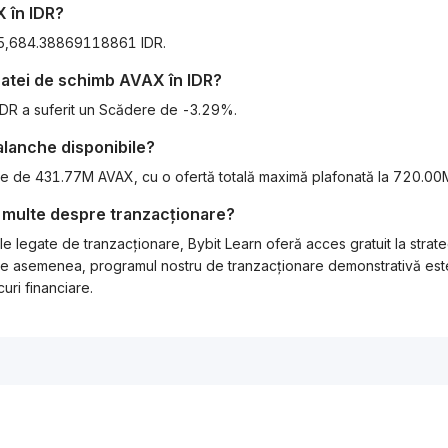
X
în
IDR
?
115,684.38869118861 IDR.
 ratei de schimb
AVAX
în
IDR
?
 IDR a suferit un Scădere de -3.29%.
alanche
disponibile?
este de 431.77M AVAX, cu o ofertă totală maximă plafonată la 720.0
 multe despre tranzacționare?
e legate de tranzacționare, Bybit Learn oferă acces gratuit la strat
l. De asemenea, programul nostru de tranzacționare demonstrativă este
uri financiare.