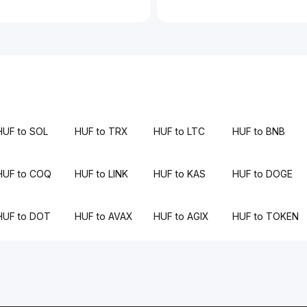
HUF to SOL
HUF to TRX
HUF to LTC
HUF to BNB
HUF to COQ
HUF to LINK
HUF to KAS
HUF to DOGE
HUF to DOT
HUF to AVAX
HUF to AGIX
HUF to TOKEN