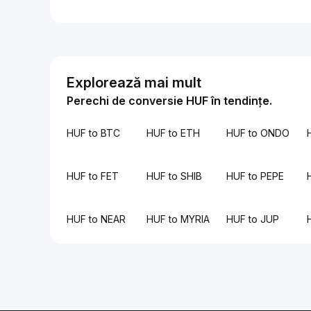
Explorează mai mult
Perechi de conversie HUF în tendințe.
HUF to BTC
HUF to ETH
HUF to ONDO
HUF to FET
HUF to SHIB
HUF to PEPE
HUF to NEAR
HUF to MYRIA
HUF to JUP