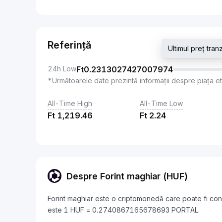
Referință
Ultimul preț tr
24h Low
Ft
0.2313027427007974
*Următoarele date prezintă informații despre piața e
All-Time High
All-Time Low
Ft
1,219.46
Ft
2.24
Despre Forint maghiar (HUF)
Forint maghiar este o criptomonedă care poate fi conv
este 1 HUF = 0.2740867165678693 PORTAL.