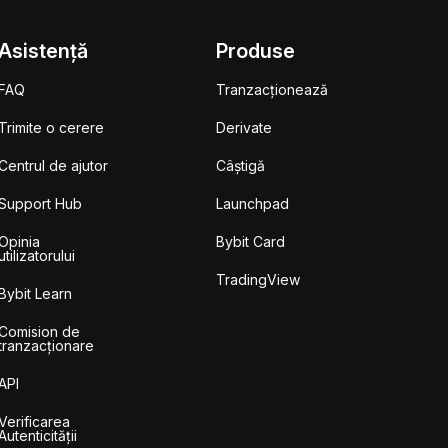
Asistență
Produse
FAQ
Tranzacționează
Trimite o cerere
Derivate
Centrul de ajutor
Câștigă
Support Hub
Launchpad
Opinia
Bybit Card
utilizatorului
TradingView
Bybit Learn
Comision de
tranzacționare
API
Verificarea
Autenticității