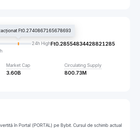
anzacționat Ft0.2740867165678693
24h High
Ft
0.28554834428821285
th
Market Cap
Circulating Supply
3.60B
800.73M
ertită în Portal (PORTAL) pe Bybit. Cursul de schimb actual