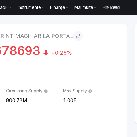
radFi
Instrumente
Finanțe
Mai multe
tal
RINT MAGHIAR LA PORTAL
678693
-0.26%
Circulating Supply
Max Supply
800.73M
1.00B