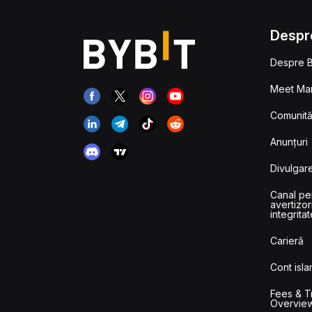
Despr
Despre B
Meet Man
Comunităț
Anunțuri
Divulgare
Canal pe
avertizor
integritat
Carieră
Cont isla
Fees & T
Overvie