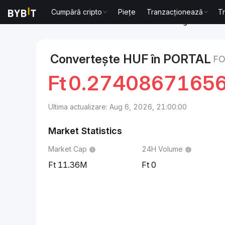
Cumpără cripto
Piețe
Tranzacționează
T
Markets
Portal Price PORTAL
Forint maghiar to Por
Convertește HUF în PORTAL
FO
Ft
0.2740867165
Ultima actualizare: Aug 6, 2026, 21:00:00
Market Statistics
Market Cap
24H Volume
11.36M
0