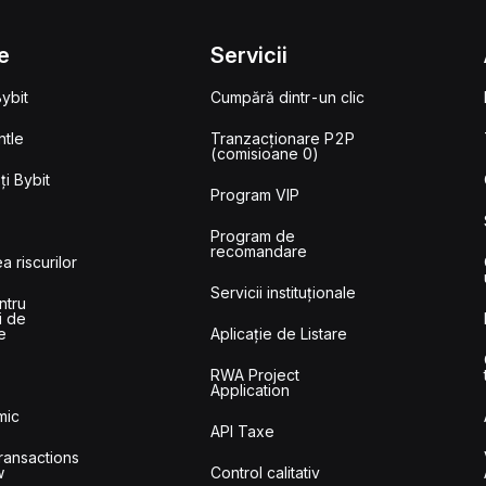
e
Servicii
ybit
Cumpără dintr-un clic
tle
Tranzacționare P2P
(comisioane 0)
i Bybit
Program VIP
Program de
recomandare
a riscurilor
Servicii instituționale
ntru
i de
e
Aplicație de Listare
RWA Project
Application
mic
API Taxe
ransactions
w
Control calitativ