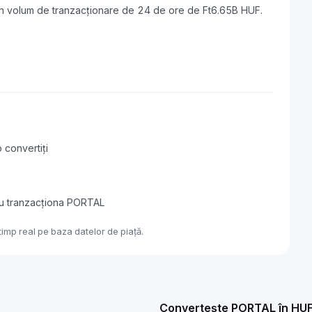
 un volum de tranzacționare de 24 de ore de Ft6.65B HUF.
 convertiți
au tranzacționa PORTAL
imp real pe baza datelor de piață.
Convertește PORTAL în HU