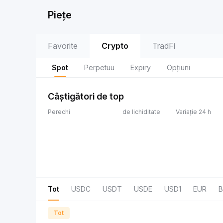
Piețe
Favorite
Crypto
TradFi
Spot
Perpetuu
Expiry
Opțiuni
Câștigători de top
Perechi
de lichiditate
Variație 24 h
Tot
USDC
USDT
USDE
USD1
EUR
B
Tot