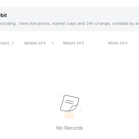
bit
 including . View live prices, market caps and 24h change, sortable by 
nzacț.
Variație 24 h
Maxim 24 h
Minim 24 h
No Records