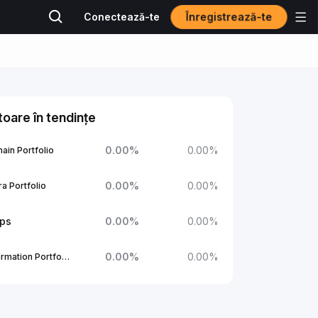
Înregistrează-te
Conectează-te
oare în tendințe
0.00
%
0.00
%
ain Portfolio
0.00
%
0.00
%
a Portfolio
ups
0.00
%
0.00
%
0.00
%
0.00
%
1Confirmation Portfolio