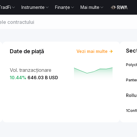
TradFi
Instrumente
Finanțe
Mai multe
le contractului
Sect
Date de piață
Vezi mai multe
Polych
Vol. tranzacționare
10.44
%
646.03 B USD
Panter
Roll