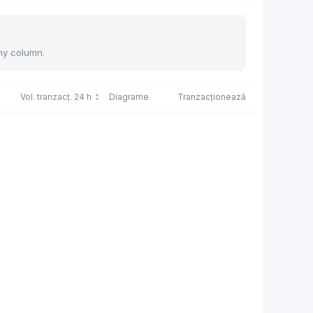
any column.
Vol. tranzacț. 24 h
Diagrame
Tranzacționează