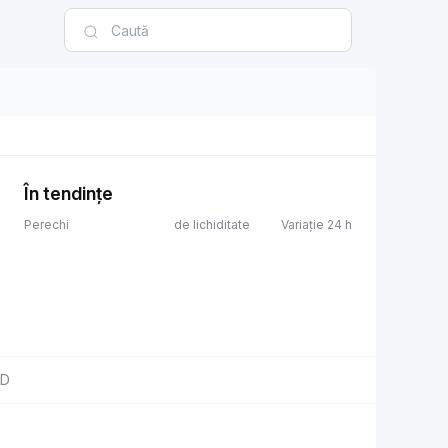
În tendințe
Perechi
de lichiditate
Variație 24 h
SD