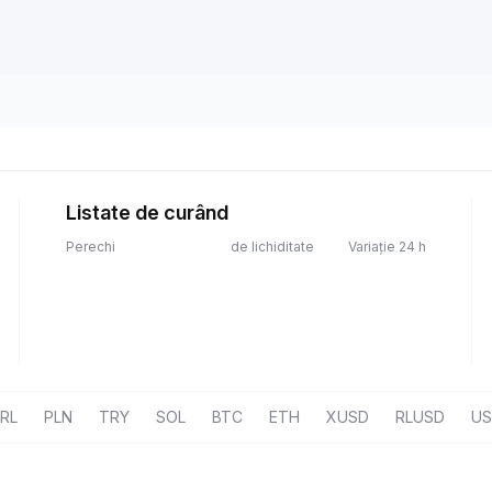
Listate de curând
Perechi
de lichiditate
Variație 24 h
RL
PLN
TRY
SOL
BTC
ETH
XUSD
RLUSD
U