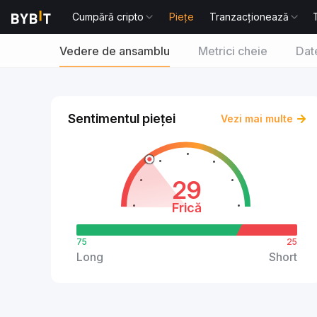
Cumpără cripto
Piețe
Tranzacționează
Vedere de ansamblu
Metrici cheie
Date
Sentimentul pieței
Vezi mai multe
29
Frică
75
25
Long
Short