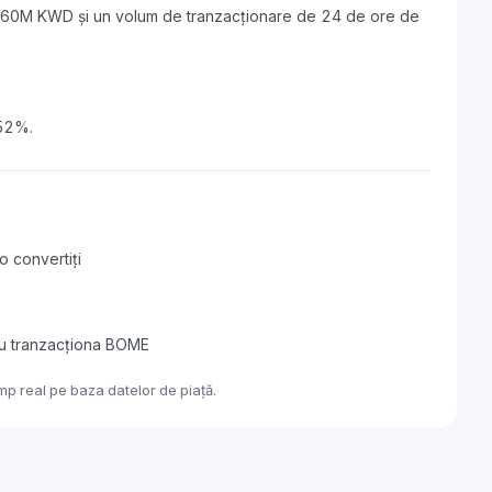
.60M KWD și un volum de tranzacționare de 24 de ore de
.52%.
o convertiți
au tranzacționa BOME
p real pe baza datelor de piață.