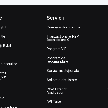
e
Servicii
ybit
Cumpără dintr-un clic
tle
Tranzacționare P2P
(comisioane 0)
i Bybit
Program VIP
Program de
recomandare
a riscurilor
Servicii instituționale
ntru
i de
e
Aplicație de Listare
RWA Project
Application
mic
API Taxe
ransactions