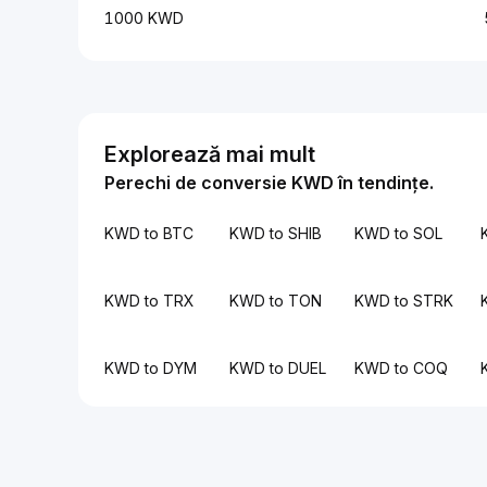
1000 KWD
Explorează mai mult
Perechi de conversie KWD în tendințe.
KWD to BTC
KWD to SHIB
KWD to SOL
KWD to TRX
KWD to TON
KWD to STRK
KWD to DYM
KWD to DUEL
KWD to COQ