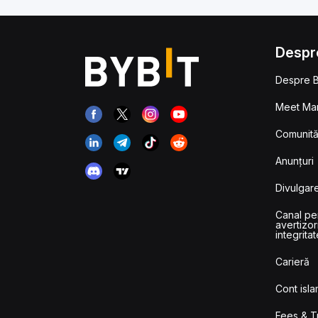
Despr
Despre B
Meet Man
Comunităț
Anunțuri
Divulgare
Canal pe
avertizor
integritat
Carieră
Cont isla
Fees & T