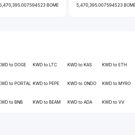
5,470,395.007594523 BOME
5,470,395.007594523 BOM
KWD to DOGE
KWD to LTC
KWD to KAS
KWD to ETH
KWD to PORTAL
KWD to PEPE
KWD to ONDO
KWD to MYRO
KWD to BNB
KWD to BEAM
KWD to ADA
KWD to VV