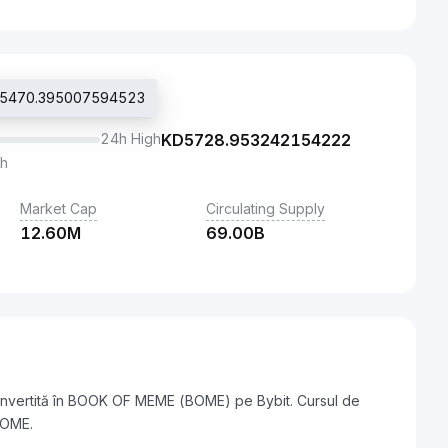
t KD5470.395007594523
24h High
KD
5728.953242154222
th
Market Cap
Circulating Supply
12.60M
69.00B
convertită în BOOK OF MEME (BOME) pe Bybit. Cursul de
BOME.