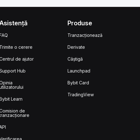
Asistență
Produse
FAQ
Tranzacționează
Trimite o cerere
Derivate
Centrul de ajutor
Câștigă
Support Hub
Launchpad
Opinia
Bybit Card
utilizatorului
TradingView
Bybit Learn
Comision de
tranzacționare
API
Verificarea