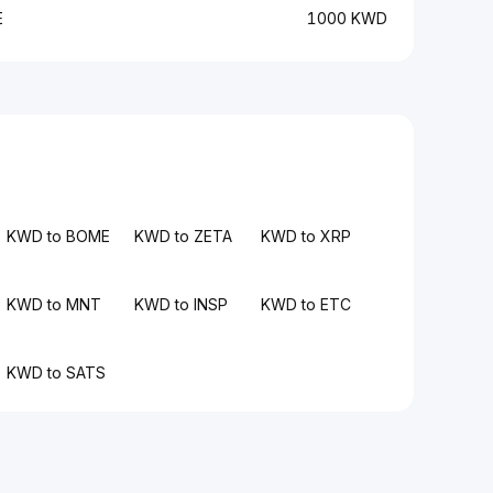
E
1000 KWD
KWD to BOME
KWD to ZETA
KWD to XRP
KWD to MNT
KWD to INSP
KWD to ETC
KWD to SATS