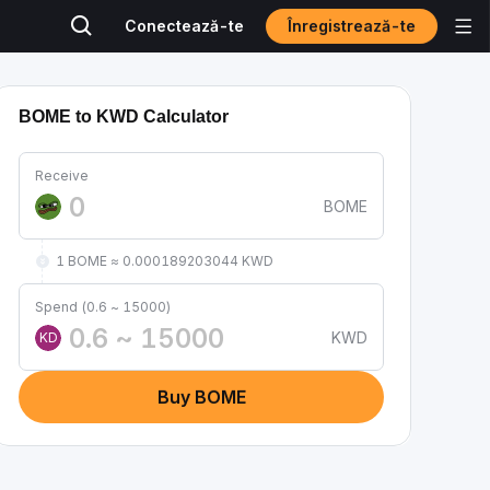
Înregistrează-te
Conectează-te
BOME to KWD Calculator
Receive
BOME
1 BOME ≈ 0.000189203044 KWD
Spend (0.6 ~ 15000)
KWD
KD
Buy BOME