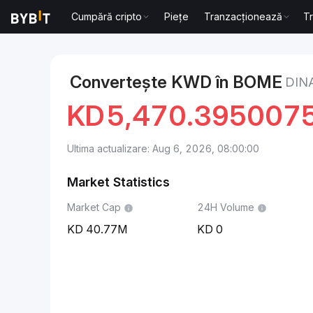
Cumpără cripto
Piețe
Tranzacționează
T
Markets
BOOK OF MEME Price BOME
Dinar kuweit
Convertește KWD în BOME
DIN
KD
5,470.395007
Ultima actualizare: Aug 6, 2026, 08:00:00
Market Statistics
Market Cap
24H Volume
40.77M
0