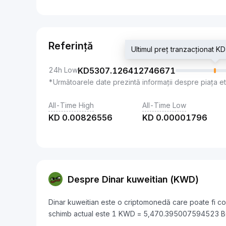
Referință
Ultimul preț tranzacționa
24h Low
KD
5307.126412746671
*Următoarele date prezintă informații despre piața e
All-Time High
All-Time Low
KD
0.00826556
KD
0.00001796
Despre Dinar kuweitian (KWD)
Dinar kuweitian este o criptomonedă care poate fi 
schimb actual este 1 KWD = 5,470.395007594523 