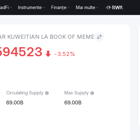
radFi
Instrumente
Finanțe
Mai multe
ian to BOOK OF MEME
AR KUWEITIAN LA BOOK OF MEME
594523
-3.52%
Circulating Supply
Max Supply
69.00B
69.00B