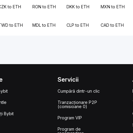
CZK to ETH
RON to ETH
DKK to ETH
MXN to ETH
TWD to ETH
MDL to ETH
CLP to ETH
CAD to ETH
e
Servicii
ybit
Cumpără dintr-un clic
tle
Tranzacționare P2P
(comisioane 0)
i Bybit
Program VIP
Program de