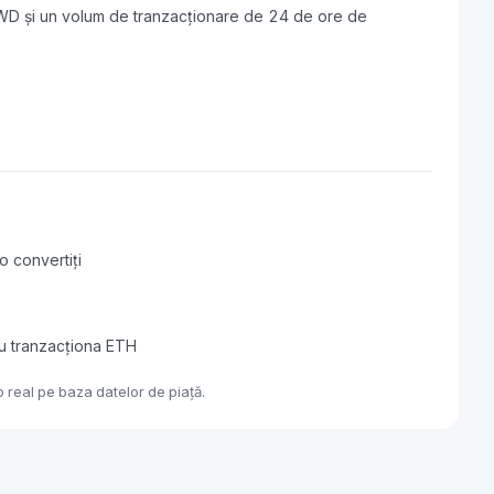
WD și un volum de tranzacționare de 24 de ore de
o convertiți
au tranzacționa ETH
 real pe baza datelor de piață.