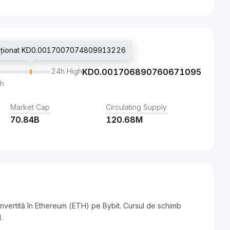
nzacționat KD0.0017007074809913226
24h High
KD
0.001706890760671095
th
Market Cap
Circulating Supply
70.84B
120.68M
nvertită în Ethereum (ETH) pe Bybit. Cursul de schimb
.