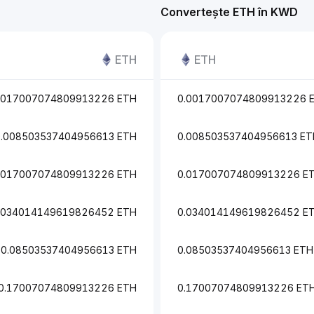
Convertește ETH în KWD
ETH
ETH
0017007074809913226 ETH
0.0017007074809913226 
0.008503537404956613 ETH
0.008503537404956613 ET
.017007074809913226 ETH
0.017007074809913226 E
.034014149619826452 ETH
0.034014149619826452 E
0.08503537404956613 ETH
0.08503537404956613 ETH
0.17007074809913226 ETH
0.17007074809913226 ET