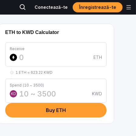
Înregistrează-te
Conectează-te
ETH to KWD Calculator
Receive
ETH
1 ETH ≈ 623.22 KWD
Spend (10 ~ 3500)
KWD
KD
Buy ETH