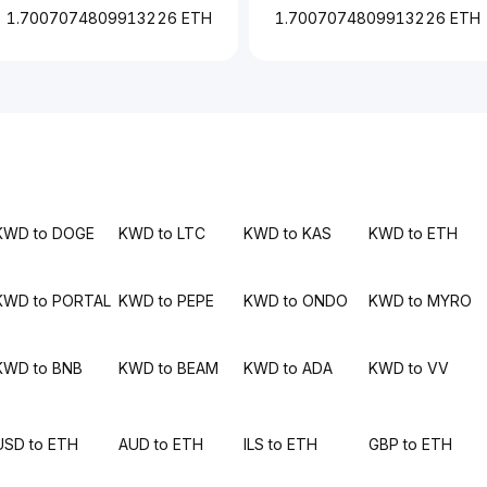
1.7007074809913226 ETH
1.7007074809913226 ETH
KWD to DOGE
KWD to LTC
KWD to KAS
KWD to ETH
KWD to PORTAL
KWD to PEPE
KWD to ONDO
KWD to MYRO
KWD to BNB
KWD to BEAM
KWD to ADA
KWD to VV
USD to ETH
AUD to ETH
ILS to ETH
GBP to ETH