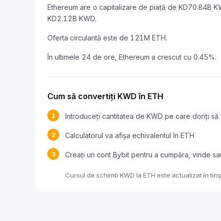
Ethereum are o capitalizare de piață de KD70.84B K
KD2.12B KWD.
Oferta circulantă este de 121M ETH.
În ultimele 24 de ore, Ethereum a crescut cu 0.45%.
Cum să convertiți KWD în ETH
1
Introduceți cantitatea de KWD pe care doriți să 
2
Calculatorul va afișa echivalentul în ETH
3
Creați un cont Bybit pentru a cumpăra, vinde s
Cursul de schimb KWD la ETH este actualizat în timp