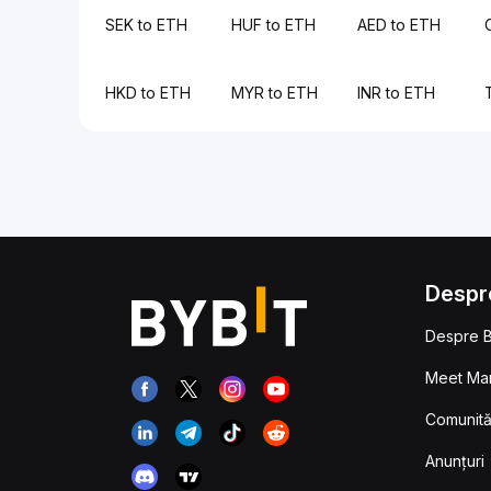
SEK to ETH
HUF to ETH
AED to ETH
HKD to ETH
MYR to ETH
INR to ETH
Despr
Despre B
Meet Man
Comunităț
Anunțuri