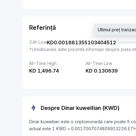
Referință
Ultimul preț tra
24h Low
KD
0.001681355103404512
*Următoarele date prezintă informații despre piața e
All-Time High
All-Time Low
KD
1,496.74
KD
0.130639
Despre Dinar kuweitian (KWD)
Dinar kuweitian este o criptomonedă care poate fi co
actual este 1 KWD = 0.0017007074809913226 ETH