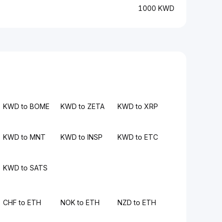
1000 KWD
KWD to BOME
KWD to ZETA
KWD to XRP
KWD to MNT
KWD to INSP
KWD to ETC
KWD to SATS
CHF to ETH
NOK to ETH
NZD to ETH