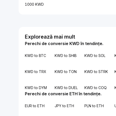
1000 KWD
Explorează mai mult
Perechi de conversie KWD în tendințe.
KWD to BTC
KWD to SHIB
KWD to SOL
KWD to TRX
KWD to TON
KWD to STRK
KWD to DYM
KWD to DUEL
KWD to COQ
Perechi de conversie ETH în tendințe.
EUR to ETH
JPY to ETH
PLN to ETH