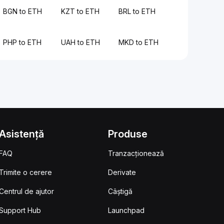
BGN to ETH
KZT to ETH
BRL to ETH
PHP to ETH
UAH to ETH
MKD to ETH
Asistență
Produse
FAQ
Tranzacționează
Trimite o cerere
Derivate
Centrul de ajutor
Câștigă
Support Hub
Launchpad