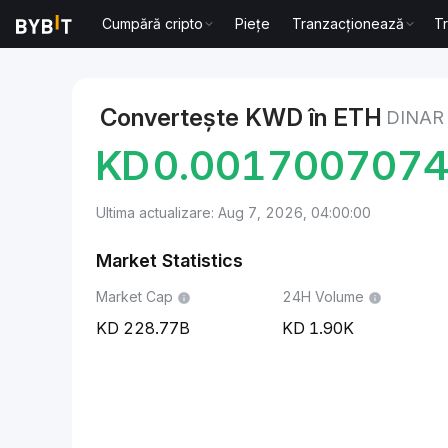
Cumpără cripto
Piețe
Tranzacționează
T
Markets
Ethereum Price ETH
Dinar kuweitian to E
Convertește KWD în ETH
DINAR
KD
0.001700707
Ultima actualizare: Aug 7, 2026, 04:00:00
Market Statistics
Market Cap
24H Volume
228.77B
1.90K