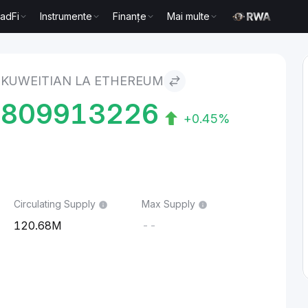
radFi
Instrumente
Finanțe
Mai multe
thereum
 KUWEITIAN LA ETHEREUM
4809913226
+0.45%
Circulating Supply
Max Supply
120.68M
--