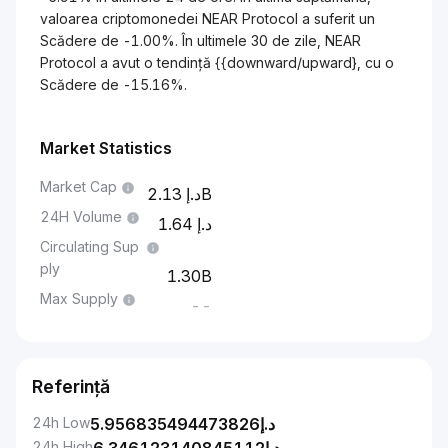
valoarea criptomonedei NEAR Protocol a suferit un
Scădere de -1.00%. În ultimele 30 de zile, NEAR
Protocol a avut o tendință {{downward/upward}, cu o
Scădere de -15.16%.
Market Statistics
Market Cap
2.13B
24H Volume
1.64
Circulating Sup
ply
1.30B
Max Supply
--
Referință
24h Low
5.956835494473826
د.إ
24h High