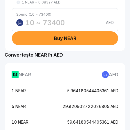
1 NEAR ≈ 6.08327 AED
Spend (10 ~ 73400)
AED
د.إ
Buy NEAR
Convertește NEAR în AED
NEAR
AED
1 NEAR
5.964180544405361 AED
5 NEAR
29.820902722026805 AED
10 NEAR
59.64180544405361 AED