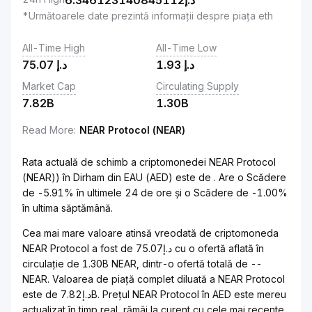
6.346123140845112
د.إ
*Următoarele date prezintă informații despre piața eth
All-Time High
All-Time Low
75.07
د.إ
1.93
د.إ
Market Cap
Circulating Supply
7.82B
1.30B
Read More
:
NEAR Protocol (NEAR)
Rata actuală de schimb a criptomonedei NEAR Protocol
(NEAR)) în Dirham din EAU (AED) este de . Are o Scădere
de -5.91% în ultimele 24 de ore și o Scădere de -1.00%
în ultima săptămână.
Cea mai mare valoare atinsă vreodată de criptomoneda
NEAR Protocol a fost de د.إ75.07 cu o ofertă aflată în
circulație de 1.30B NEAR, dintr-o ofertă totală de --
NEAR. Valoarea de piață complet diluată a NEAR Protocol
este de د.إ7.82B. Prețul NEAR Protocol în AED este mereu
actualizat în timp real, rămâi la curent cu cele mai recente