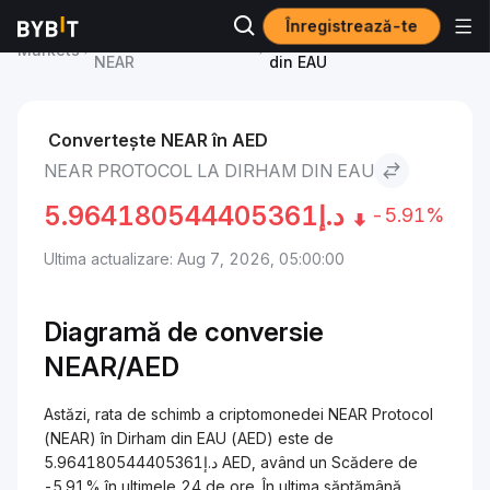
Înregistrează-te
NEAR Protocol Price
NEAR Protocol to Dirham
Markets
NEAR
din EAU
Convertește NEAR în AED
NEAR PROTOCOL LA DIRHAM DIN EAU
5.964180544405361
د.إ
-5.91%
Ultima actualizare: Aug 7, 2026, 05:00:00
Diagramă de conversie
NEAR/AED
Astăzi, rata de schimb a criptomonedei NEAR Protocol
(NEAR) în Dirham din EAU (AED) este de
د.إ5.964180544405361 AED, având un Scădere de
-5.91% în ultimele 24 de ore. În ultima săptămână,