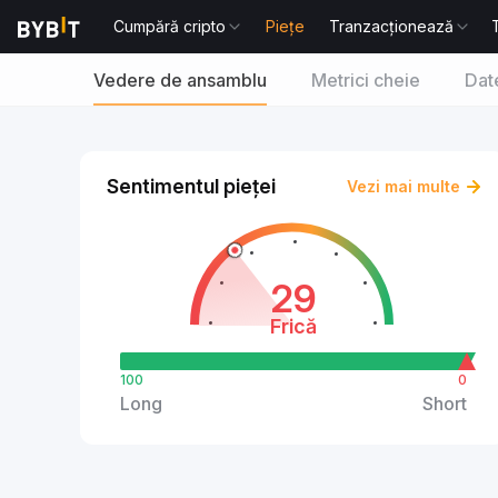
Cumpără cripto
Piețe
Tranzacționează
Vedere de ansamblu
Metrici cheie
Date
Sentimentul pieței
Vezi mai multe
29
Frică
100
0
Long
Short