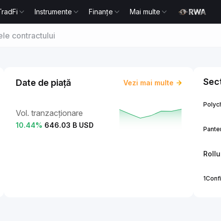
TradFi
Instrumente
Finanțe
Mai multe
le contractului
Sect
Date de piață
Vezi mai multe
Polych
Vol. tranzacționare
10.44
%
646.03 B USD
Panter
Roll