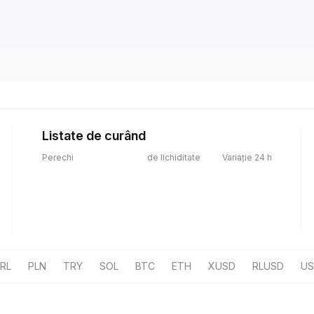
Listate de curând
Perechi
de lichiditate
Variație 24 h
RL
PLN
TRY
SOL
BTC
ETH
XUSD
RLUSD
U