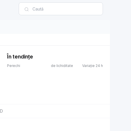
În tendințe
Perechi
de lichiditate
Variație 24 h
SD