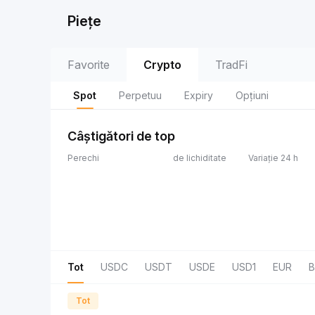
Piețe
Favorite
Crypto
TradFi
Spot
Perpetuu
Expiry
Opțiuni
Câștigători de top
Perechi
de lichiditate
Variație 24 h
Tot
USDC
USDT
USDE
USD1
EUR
B
Tot