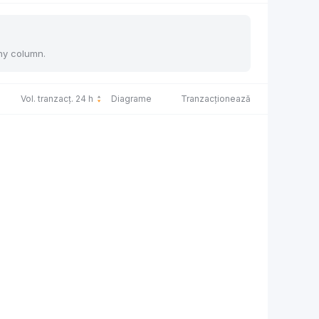
any column.
Vol. tranzacț. 24 h
Diagrame
Tranzacționează