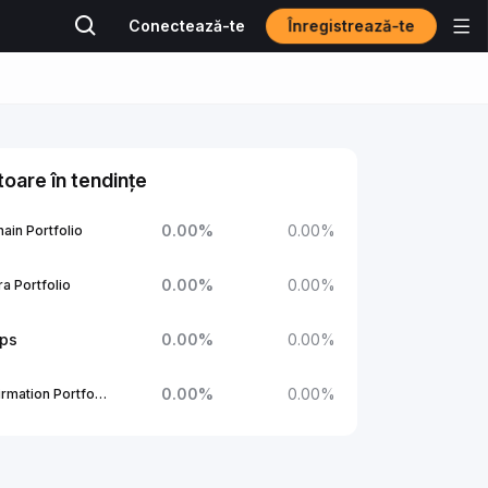
Înregistrează-te
Conectează-te
oare în tendințe
0.00
%
0.00
%
ain Portfolio
0.00
%
0.00
%
a Portfolio
ups
0.00
%
0.00
%
0.00
%
0.00
%
1Confirmation Portfolio