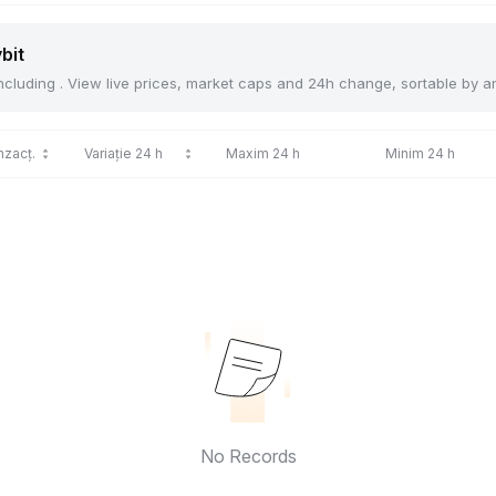
bit
 including . View live prices, market caps and 24h change, sortable by 
nzacț.
Variație 24 h
Maxim 24 h
Minim 24 h
No Records