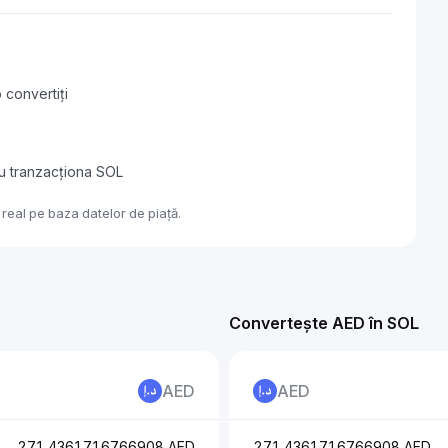
 convertiți
au tranzacționa SOL
real pe baza datelor de piață.
Convertește AED în SOL
AED
AED
271.4361716766908 AED
271.4361716766908 AED