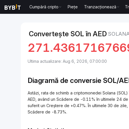
Cumpără cripto
Piețe
Tranzacționează
T
Markets
Solana Price SOL
Solana to Dirham din E
Convertește SOL în AED
SOLANA
271.4361716766
Ultima actualizare: Aug 6, 2026, 07:00:00
Diagramă de conversie SOL/A
Astăzi, rata de schimb a criptomonedei Solana (SOL) în Dirham di
AED, având un Scădere de -0.11% în ultimele 24 de o
suferit un Creștere de +0.47%. În ultimele 30 de zil
Scădere de -8.73%.