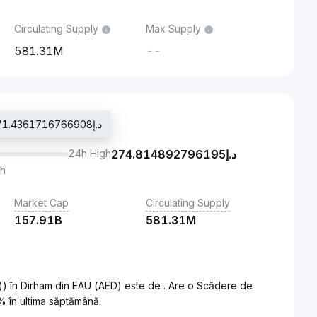
Circulating Supply
Max Supply
581.31M
--
Ultimul preț tranzacționat د.إ271.4361716766908
24h High
274.814892796195
د.إ
th
Market Cap
Circulating Supply
157.91B
581.31M
) în Dirham din EAU (AED) este de . Are o Scădere de
% în ultima săptămână.