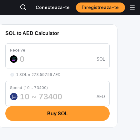
Înregistrează-te
Conectează-te
SOL to AED Calculator
Receive
SOL
1 SOL ≈ 273.59756 AED
Spend (10 ~ 73400)
AED
د.إ
Buy SOL