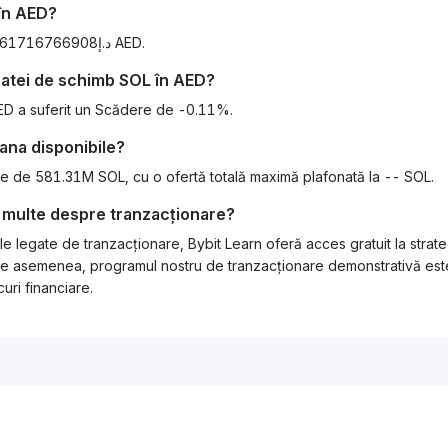
în
AED
?
Începând de astăzi, 1 SOL este echivalent cu د.إ271.4361716766908 AED.
 ratei de schimb
SOL
în
AED
?
AED a suferit un Scădere de -0.11%.
lana
disponibile?
ste de 581.31M SOL, cu o ofertă totală maximă plafonată la -- SOL.
 multe despre tranzacționare?
e legate de tranzacționare, Bybit Learn oferă acces gratuit la strat
l. De asemenea, programul nostru de tranzacționare demonstrativă este
uri financiare.