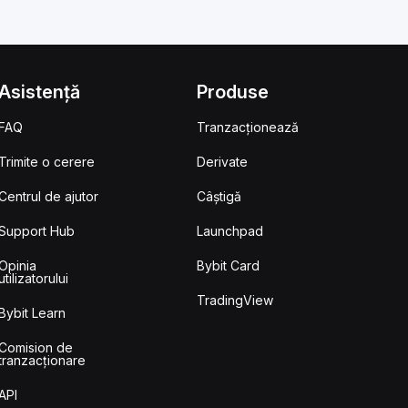
Asistență
Produse
FAQ
Tranzacționează
Trimite o cerere
Derivate
Centrul de ajutor
Câștigă
Support Hub
Launchpad
Opinia
Bybit Card
utilizatorului
TradingView
Bybit Learn
Comision de
tranzacționare
API