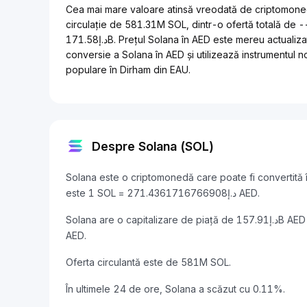
Cea mai mare valoare atinsă vreodată de criptomoneda Solana a fost de 1,07
circulație de 581.31M SOL, dintr-o ofertă totală de 
د.إ171.58B. Prețul Solana în AED este mereu actualizat în timp real, rămâi la curent cu cele mai recente rate de
conversie a Solana în AED și utilizează instrumentul no
populare în Dirham din EAU.
Despre Solana (SOL)
Solana este o criptomonedă care poate fi convertită 
este 1 SOL = د.إ271.4361716766908 AED.
Solana are o capitalizare de piață de د.إ157.91B AED și un volum de tranzacționare de 24 de ore de د.إ5.81B
AED.
Oferta circulantă este de 581M SOL.
În ultimele 24 de ore, Solana a scăzut cu 0.11%.