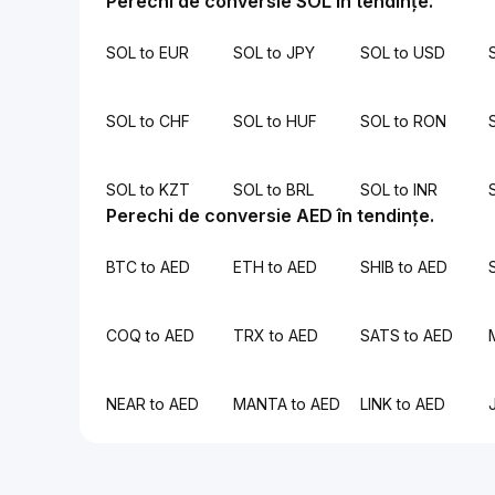
Perechi de conversie SOL în tendințe.
SOL to EUR
SOL to JPY
SOL to USD
SOL to CHF
SOL to HUF
SOL to RON
SOL to KZT
SOL to BRL
SOL to INR
Perechi de conversie AED în tendințe.
BTC to AED
ETH to AED
SHIB to AED
COQ to AED
TRX to AED
SATS to AED
NEAR to AED
MANTA to AED
LINK to AED