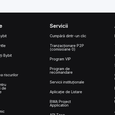
e
Servicii
ybit
Cumpără dintr-un clic
tle
Tranzacționare P2P
(comisioane 0)
i Bybit
Program VIP
Program de
recomandare
a riscurilor
Servicii instituționale
ntru
i de
e
Aplicație de Listare
RWA Project
Application
mic
API Taxe