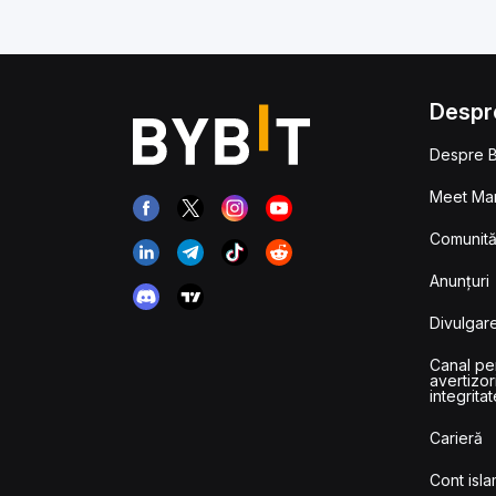
Despr
Despre B
Meet Man
Comunităț
Anunțuri
Divulgare
Canal pe
avertizor
integritat
Carieră
Cont isla