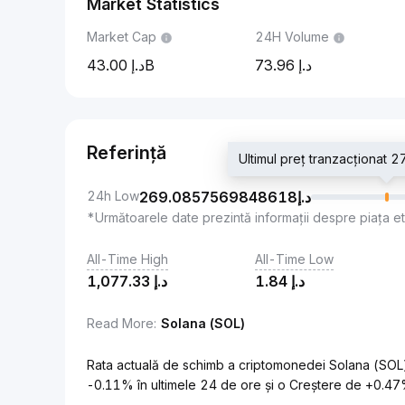
Market Statistics
Market Cap
24H Volume
43.00B
73.96
Referință
24h Low
269.0857569848618
د.إ
*Următoarele date prezintă informații despre piața e
All-Time High
All-Time Low
1,077.33
د.إ
1.84
د.إ
Read More
:
Solana (SOL)
Rata actuală de schimb a criptomonedei Solana (SOL)
-0.11% în ultimele 24 de ore și o Creștere de +0.47