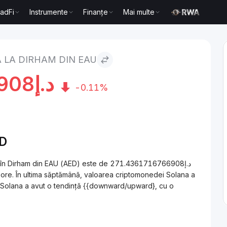
radFi
Instrumente
Finanțe
Mai multe
AU
 LA DIRHAM DIN EAU
908
د.إ
-0.11%
ED
n EAU (AED) este de د.إ271.4361716766908
re. În ultima săptămână, valoarea criptomonedei Solana a
e, Solana a avut o tendință {{downward/upward}, cu o