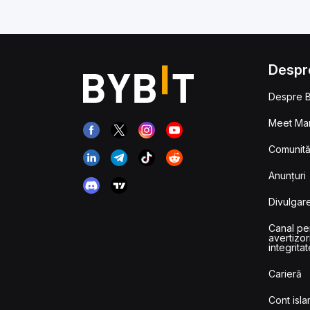
Despr
Despre B
Meet Man
Comunităț
Anunțuri
Divulgare
Canal pe
avertizor
integritat
Carieră
Cont isla