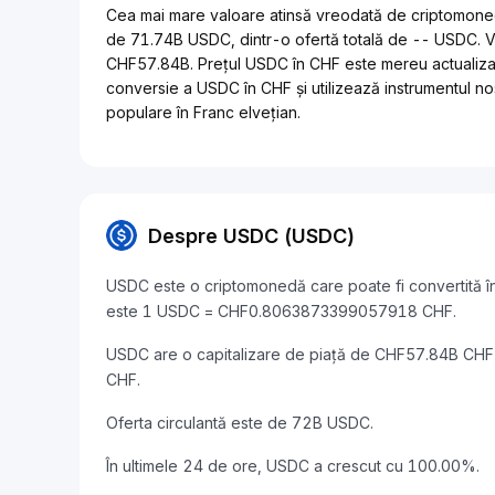
Cea mai mare valoare atinsă vreodată de criptomoned
de 71.74B USDC, dintr-o ofertă totală de -- USDC. V
CHF57.84B. Prețul USDC în CHF este mereu actualizat î
conversie a USDC în CHF și utilizează instrumentul nos
populare în Franc elvețian.
Despre USDC (USDC)
USDC este o criptomonedă care poate fi convertită în
este 1 USDC = CHF0.8063873399057918 CHF.
USDC are o capitalizare de piață de CHF57.84B CHF
CHF.
Oferta circulantă este de 72B USDC.
În ultimele 24 de ore, USDC a crescut cu 100.00%.