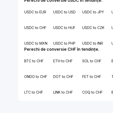
Perechi de conversie USDC în tendințe.
USDC to EUR
USDC to USD
USDC to JPY
USDC to CHF
USDC to HUF
USDC to CZK
USDC to MXN
USDC to PHP
USDC to INR
Perechi de conversie CHF în tendințe.
BTC to CHF
ETH to CHF
SOL to CHF
ONDO to CHF
DOT to CHF
FET to CHF
LTC to CHF
LINK to CHF
COQ to CHF