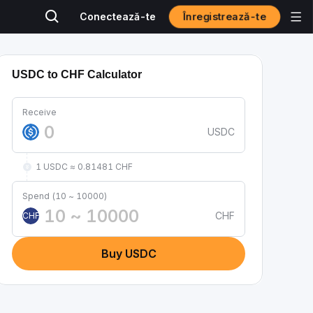
Înregistrează-te
Conectează-te
USDC to CHF Calculator
Receive
USDC
1 USDC ≈ 0.81481 CHF
Spend (10 ~ 10000)
CHF
CHF
Buy USDC