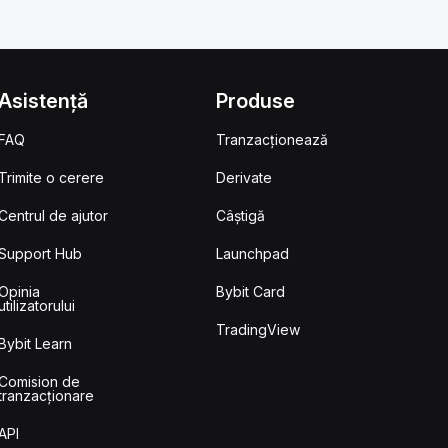
Asistență
Produse
FAQ
Tranzacționează
Trimite o cerere
Derivate
Centrul de ajutor
Câștigă
Support Hub
Launchpad
Opinia
Bybit Card
utilizatorului
TradingView
Bybit Learn
Comision de
tranzacționare
API