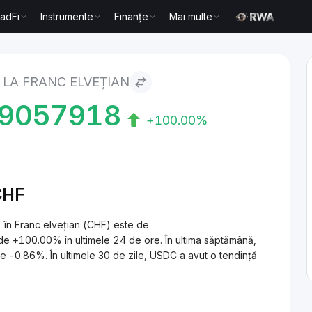
radFi
Instrumente
Finanțe
Mai multe
 LA FRANC ELVEȚIAN
99057918
+100.00%
CHF
 în Franc elvețian (CHF) este de
+100.00% în ultimele 24 de ore. În ultima săptămână,
 -0.86%. În ultimele 30 de zile, USDC a avut o tendință