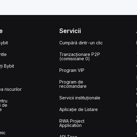
e
Servicii
ybit
Cumpără dintr-un clic
tle
Tranzacționare P2P
(comisioane 0)
i Bybit
Program VIP
Program de
recomandare
a riscurilor
Servicii instituționale
ntru
i de
e
Aplicație de Listare
RWA Project
Application
mic
API Taxe