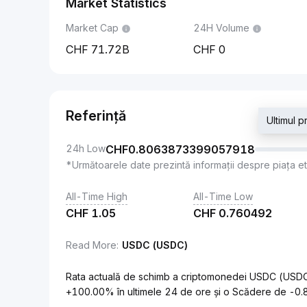
Market Statistics
Market Cap
24H Volume
71.72B
0
Referință
Ultimul 
24h Low
CHF
0.8063873399057918
*Următoarele date prezintă informații despre piața e
All-Time High
All-Time Low
CHF
1.05
CHF
0.760492
Read More
:
USDC (USDC)
Rata actuală de schimb a criptomonedei USDC (USDC)
+100.00% în ultimele 24 de ore și o Scădere de -0.