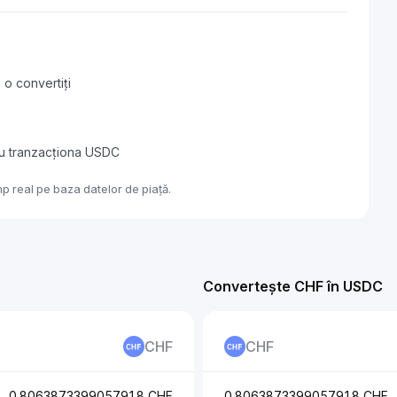
 o convertiți
au tranzacționa USDC
p real pe baza datelor de piață.
Convertește CHF în USDC
CHF
CHF
0.8063873399057918 CHF
0.8063873399057918 CHF