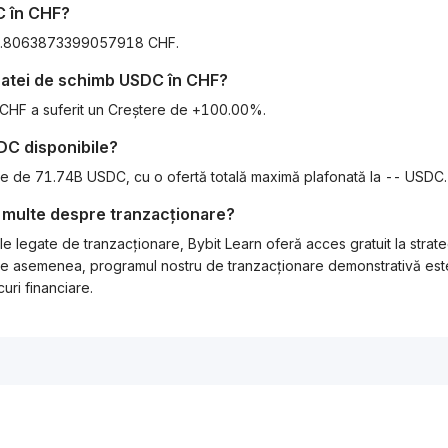
C
în
CHF
?
HF0.8063873399057918 CHF.
 ratei de schimb
USDC
în
CHF
?
n CHF a suferit un Creștere de +100.00%.
DC
disponibile?
este de 71.74B USDC, cu o ofertă totală maximă plafonată la -- USDC.
 multe despre tranzacționare?
e legate de tranzacționare, Bybit Learn oferă acces gratuit la strat
l. De asemenea, programul nostru de tranzacționare demonstrativă este
uri financiare.