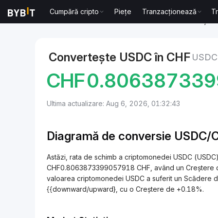
Cumpără cripto
Piețe
Tranzacționează
T
Markets
USDC Price USDC
USDC to Franc elvețian
Convertește USDC în CHF
USDC
CHF
0.80638733
Ultima actualizare: Aug 6, 2026, 01:32:43
Diagramă de conversie USDC/
Astăzi, rata de schimb a criptomonedei USDC (USDC)
CHF0.8063873399057918 CHF, având un Creștere de 
valoarea criptomonedei USDC a suferit un Scădere de
{{downward/upward}, cu o Creștere de +0.18%.