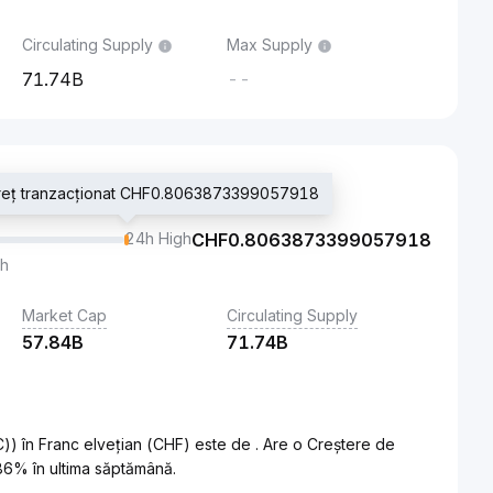
Circulating Supply
Max Supply
71.74B
--
preț tranzacționat CHF0.8063873399057918
24h High
CHF
0.8063873399057918
th
Market Cap
Circulating Supply
57.84B
71.74B
) în Franc elvețian (CHF) este de . Are o Creștere de
86% în ultima săptămână.