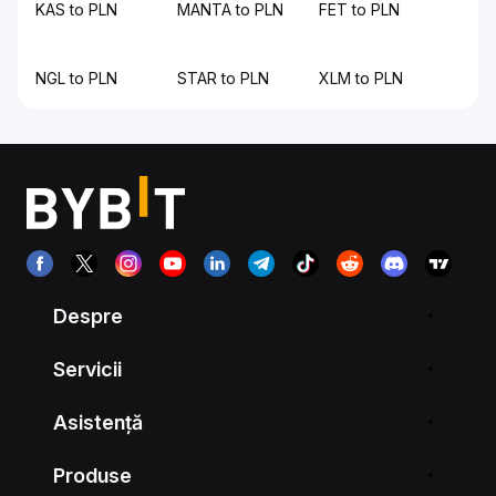
KAS to PLN
MANTA to PLN
FET to PLN
NGL to PLN
STAR to PLN
XLM to PLN
Despre
Servicii
Asistență
Produse