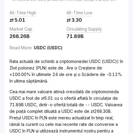
All-Time High
All-Time Low
zł
5.01
zł
3.30
Market Cap
Circulating Supply
268.26B
71.89B
Read More
:
USDC (USDC)
Rata actuală de schimb a criptomonedei USDC (USDC)) în
Zlot polonez (PLN) este de . Are o Creștere de
+100.00% în ultimele 24 de ore și o Scădere de -0.12%
în ultima săptămână.
Cea mai mare valoare atinsă vreodată de criptomoneda
USDC a fost de zł5.01 cu o ofertă aflată în circulație de
71.89B USDC, dintr-o ofertă totală de -- USDC. Valoarea
de piață complet diluată a USDC este de zł268.30B.
Prețul USDC în PLN este mereu actualizat în timp real,
rămâi la curent cu cele mai recente rate de conversie a
USDC în PLN și utilizează instrumentul nostru pentru a