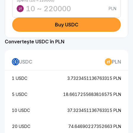
Spend (10 ~ 220000)
PLN
zł
Buy USDC
Convertește USDC în PLN
USDC
PLN
1 USDC
3.7323451136763315 PLN
5 USDC
18.6617255683816575 PLN
10 USDC
37.323451136763315 PLN
20 USDC
74.64690227352663 PLN