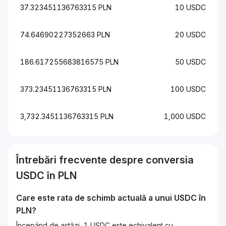
37.323451136763315 PLN
10 USDC
74.64690227352663 PLN
20 USDC
186.617255683816575 PLN
50 USDC
373.23451136763315 PLN
100 USDC
3,732.3451136763315 PLN
1,000 USDC
Întrebări frecvente despre conversia
USDC
în
PLN
Care este rata de schimb actuală a unui
USDC
în
PLN
?
Începând de astăzi, 1 USDC este echivalent cu