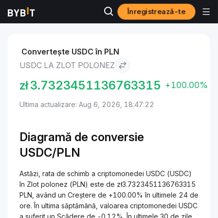
Înregistrează-te
Markets
USDC Price USDC
USDC to Zlot polonez
Convertește USDC în PLN
USDC LA ZLOT POLONEZ
zł
3.7323451136763315
+100.00%
Ultima actualizare: Aug 6, 2026, 18:47:22
Diagramă de conversie
USDC/PLN
Astăzi, rata de schimb a criptomonedei USDC (USDC)
în Zlot polonez (PLN) este de zł3.7323451136763315
PLN, având un Creștere de +100.00% în ultimele 24 de
ore. În ultima săptămână, valoarea criptomonedei USDC
a suferit un Scădere de -0.12%. În ultimele 30 de zile,