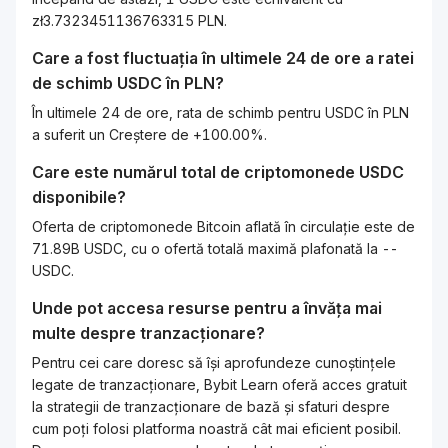
zł3.7323451136763315 PLN.
Care a fost fluctuația în ultimele 24 de ore a ratei
de schimb
USDC
în
PLN
?
În ultimele 24 de ore, rata de schimb pentru USDC în PLN
a suferit un Creștere de +100.00%.
Care este numărul total de criptomonede
USDC
disponibile?
Oferta de criptomonede Bitcoin aflată în circulație este de
71.89B USDC, cu o ofertă totală maximă plafonată la --
USDC.
Unde pot accesa resurse pentru a învăța mai
multe despre tranzacționare?
Pentru cei care doresc să își aprofundeze cunoștințele
legate de tranzacționare, Bybit Learn oferă acces gratuit
la strategii de tranzacționare de bază și sfaturi despre
cum poți folosi platforma noastră cât mai eficient posibil.