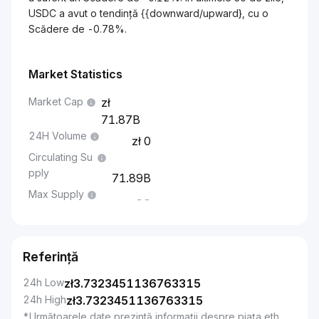
USDC a avut o tendință {{downward/upward}, cu o
Scădere de -0.78%.
Market Statistics
Market Cap
71.87B
24H Volume
0
Circulating Su
pply
71.89B
Max Supply
--
Referință
24h Low
zł
3.7323451136763315
24h High
zł
3.7323451136763315
*Următoarele date prezintă informații despre piața eth