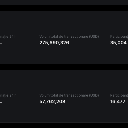
riație 24 h
Volum total de tranzacționare (USD)
Participanț
-
275,690,326
35,004
riație 24 h
Volum total de tranzacționare (USD)
Participanț
-
57,762,208
16,477