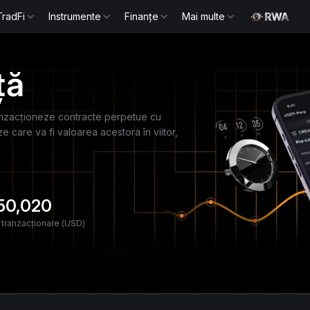
TradFi
Instrumente
Finanțe
Mai multe
ță
tranzacționeze contracte perpetue cu
ze care va fi valoarea acestora în viitor,
250,020
 tranzacționare (USD)