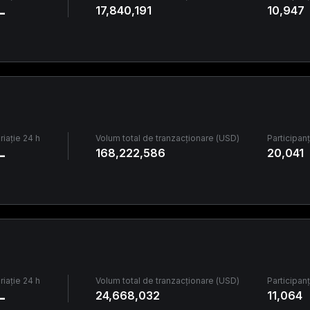
-
17,840,191
10,947
riație 24 h
Volum total de tranzacționare (USD)
Participanț
-
168,222,586
20,041
riație 24 h
Volum total de tranzacționare (USD)
Participanț
-
24,668,032
11,064