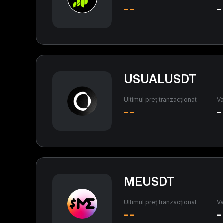
--
-
USUALUSDT
Ultimul preț tranzacționat
Va
--
-
MEUSDT
Ultimul preț tranzacționat
Va
--
-