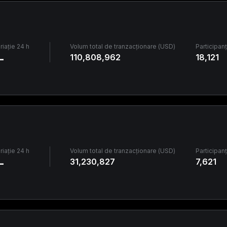
riație 24 h
Volum total de tranzacționare (USD)
Participanț
-
110,808,962
18,121
riație 24 h
Volum total de tranzacționare (USD)
Participanț
-
31,230,827
7,621