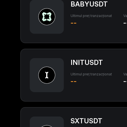
BABYUSDT
Ultimul preț tranzacționat
Va
--
-
INITUSDT
Ultimul preț tranzacționat
Va
--
-
SXTUSDT