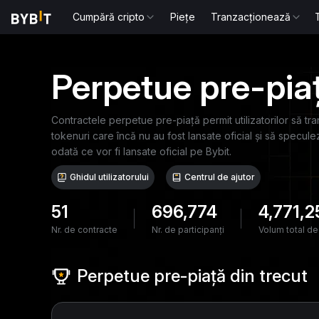
Cumpără cripto
Piețe
Tranzacționează
Perpetue pre-pia
Contractele perpetue pre-piață permit utilizatorilor să 
tokenuri care încă nu au fost lansate oficial și să specule
odată ce vor fi lansate oficial pe Bybit.
Ghidul utilizatorului
Centrul de ajutor
51
696,774
4,771,
Nr. de contracte
Nr. de participanți
Volum total de
Perpetue pre-piață din trecut