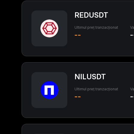
REDUSDT
Ultimul preț tranzacționat
Va
--
-
NILUSDT
Ultimul preț tranzacționat
Va
--
-