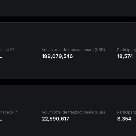
riație 24 h
Volum total de tranzacționare (USD)
Participanț
-
189,079,546
18,574
riație 24 h
Volum total de tranzacționare (USD)
Participanț
-
22,590,617
8,354