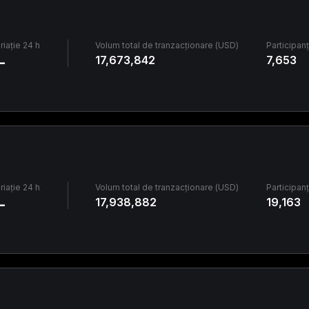
riație 24 h
Volum total de tranzacționare (USD)
Participanț
-
17,673,842
7,653
riație 24 h
Volum total de tranzacționare (USD)
Participanț
-
17,938,882
19,163