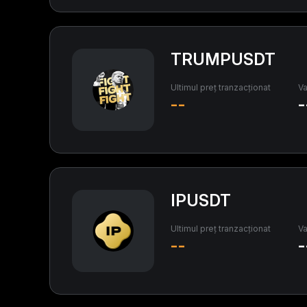
TRUMPUSDT
Ultimul preț tranzacționat
Va
--
-
IPUSDT
Ultimul preț tranzacționat
Va
--
-