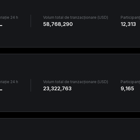
riație 24 h
Volum total de tranzacționare (USD)
Participanț
-
58,768,290
12,313
riație 24 h
Volum total de tranzacționare (USD)
Participanț
-
23,322,763
9,165