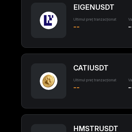
EIGENUSDT
Ultimul preț tranzacționat
Va
--
-
CATIUSDT
Ultimul preț tranzacționat
Va
--
-
HMSTRUSDT