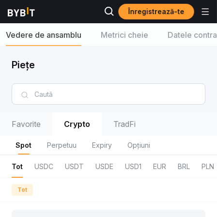
Înregistrează-te
Vedere de ansamblu
Metrici cheie
Datele contra
Piețe
Favorite
Crypto
TradFi
Spot
Perpetuu
Expiry
Opțiuni
Tot
USDC
USDT
USDE
USD1
EUR
BRL
PLN
Tot