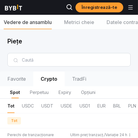
Înregistrează-te
Vedere de ansamblu
Metrici cheie
Datele contra
Piețe
Favorite
Crypto
TradFi
Spot
Perpetuu
Expiry
Opțiuni
Tot
USDC
USDT
USDE
USD1
EUR
BRL
PLN
Tot
Perechi de tranzacționare
Ultim preț tranzacț./Variație 24 h