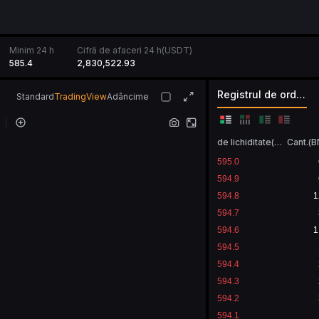
Minim 24 h
Cifră de afaceri 24 h(USDT)
585.4
2,830,522.93
Registrul de ordine
Standard
TradingView
Adâncime
de lichiditate
(
USDT
Cant.
)
(
B