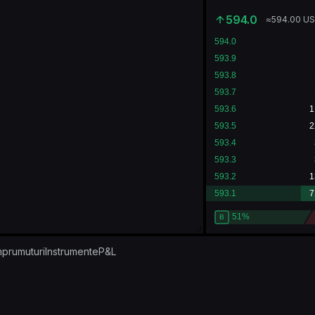
594.0
≈
594.00
U
mprumuturi
Instrumente
P&L