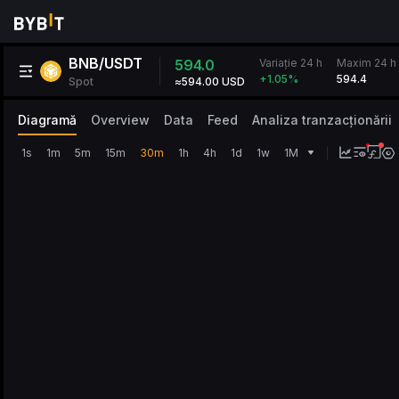
BNB/USDT
Variație 24 h
594.0
Maxim 24 h
594.4
+1.05
%
Spot
≈594.00 USD
Diagramă
Overview
Data
Feed
Analiza tranzacționării
1s
1m
5m
15m
30m
1h
4h
1d
1w
1M