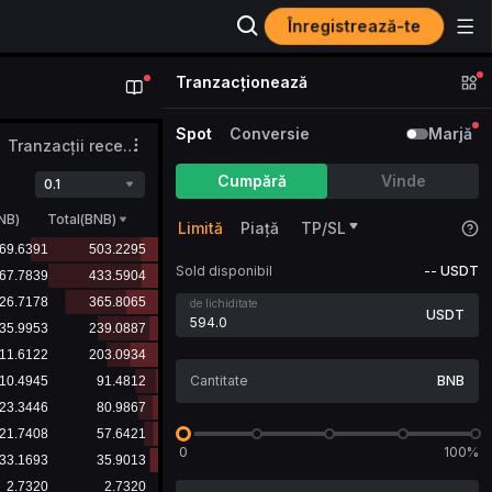
Înregistrează-te
Tranzacționează
Spot
Conversie
Marjă
Tranzacții recente
Cumpără
Vinde
0.1
NB
)
Total(BNB)
Limită
Piață
TP/SL
Sold disponibil
--
USDT
de lichiditate
USDT
BNB
0
100%