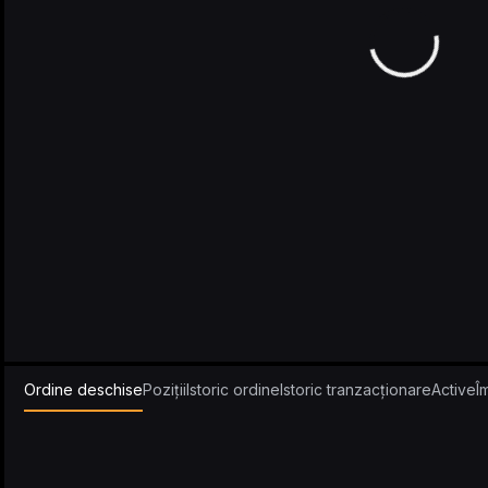
Ordine deschise
Poziții
Istoric ordine
Istoric tranzacționare
Active
Î