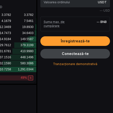
USDT
SD
--
USD
Suma max. de
--
BNB
cumpărare
Înregistrează-te
Conectează-te
Tranzacționare demonstrativă