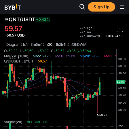
Sign Up
QNT/USDT
+0.42
%
59.57
24hHigh
60.18
24hLow
58.71
≈59.57 USD
24hTurnover(USDT)
124,247.05
Diagramă
1s
1m
3m
5m
15m
30m
1h
2h
4h
6h
12h
D
W
M