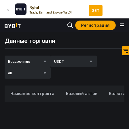
Bybit
GET
Trade, Earn and Explore Web3!
Регистрация
Данные торговли
Бессрочные
USDT
all
Название контракта
Базовый актив
Валюта к