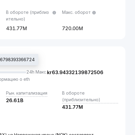
В обороте (приблиз
Макс. оборот
ительно)
431.77M
720.00M
.56798393366724
24h Макс.
kr
63.94332139872506
рмацию о eth
Рын. капитализация
В обороте
(приблизительно)
26.61B
431.77M
AX) на Норвежская крона (NOK) составляет