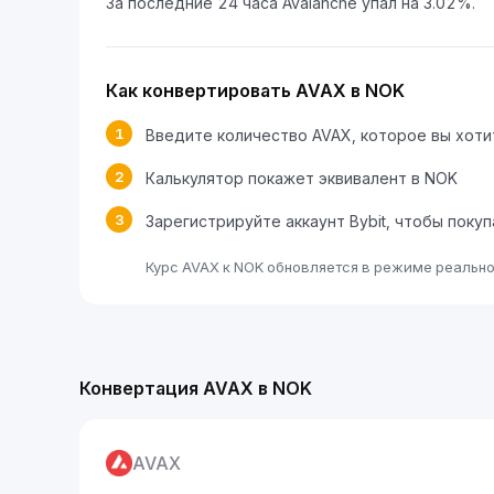
За последние 24 часа Avalanche упал на 3.02%.
Как конвертировать AVAX в NOK
1
Введите количество AVAX, которое вы хот
2
Калькулятор покажет эквивалент в NOK
3
Зарегистрируйте аккаунт Bybit, чтобы поку
Курс AVAX к NOK обновляется в режиме реально
Конвертация AVAX в NOK
AVAX