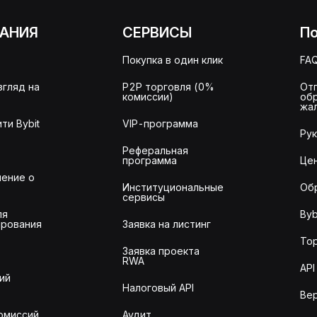
АНИЯ
СЕРВИСЫ
П
Покупка в один клик
FA
згляд на
P2P торговля (0%
От
комиссии)
об
жа
ти Bybit
VIP-программа
Ру
Реферальная
программа
Це
ение о
Институциональные
Об
сервисы
ля
Byb
рования
Заявка на листинг
То
Заявка проекта
RWA
API
ий
Налоговый API
Ве
омиссий
Аудит