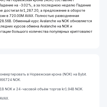
 Падение на -3.02%, а за последнюю неделю Падение
he достигал kr1,287.20, а предложение в обороте
сии в 720.00M AVAX. Полностью разводненная
r28.56B. Обменный курс Avalanche на NOK обновляется
следних курсов обмена Avalanche на NOK и
ртации большого количества популярных криптовалют
онвертировать в Норвежская крона (NOK) на Bybit.
3366724 NOK.
1B NOK и 24-часовой объём торгов kr1.94B NOK.
AVAX.