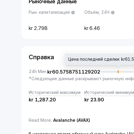
Рыночные данные
Рын. капитализация
Объём, 24Ч
2.79B
6.46
Справка
Цена последней сделки: kr61
24h Мин.
kr
60.5758751129202
*Следующие данные раскрывают рыночную инфо
Исторический максимум
Исторический минимум
kr
1,287.20
kr
23.90
Read More
:
Avalanche (AVAX)
В настоящее время обменный курс Avalanche (AV