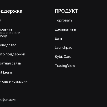
оддержка
ПРОДУКТ
Q
Торговать
править
Деривативы
ращение или
лобу
Earn
ководство
Launchpad
нтр поддержки
Bybit Card
ратная связь
TradingView
it Learn
рговые комиссии
рификация