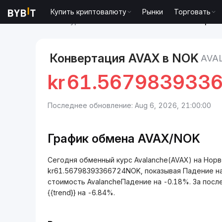
Купить криптовалюту
Рынки
Торговать
Рынки
Курс Avalanche AVAX
Avalanche to Норве
Конвертация AVAX в NOK
AVA
kr
61.567983933
Последнее обновление: Aug 6, 2026, 21:00:00
График обмена AVAX/NOK
Сегодня обменный курс Avalanche(AVAX) на Нор
kr61.56798393366724NOK, показывая Падение на
стоимость AvalancheПадение на -0.18%. За после
{{trend}} на -6.84%.