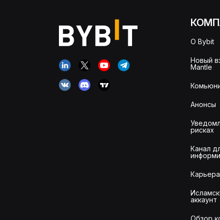
КОМП
О Bybit
Новый в
Mantle
Комьюни
Анонсы
Уведомл
рисках
Канал д
информи
Карьера
Исламск
аккаунт
Обзор к