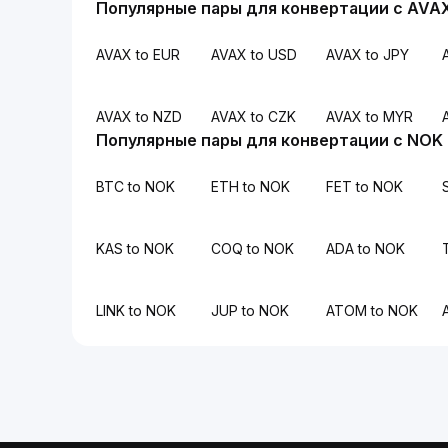
Популярные пары для конвертации с AVA
AVAX to EUR
AVAX to USD
AVAX to JPY
AVAX to NZD
AVAX to CZK
AVAX to MYR
Популярные пары для конвертации с NOK
BTC to NOK
ETH to NOK
FET to NOK
KAS to NOK
COQ to NOK
ADA to NOK
LINK to NOK
JUP to NOK
ATOM to NOK