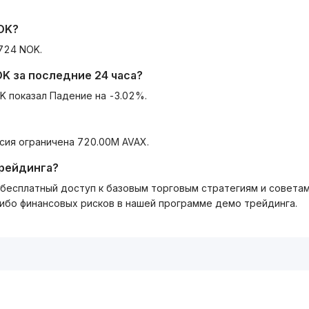
OK
?
724 NOK.
OK
за последние 24 часа?
K показал Падение на -3.02%.
сия ограничена 720.00M AVAX.
трейдинга?
ть бесплатный доступ к базовым торговым стратегиям и совета
либо финансовых рисков в нашей программе демо трейдинга.