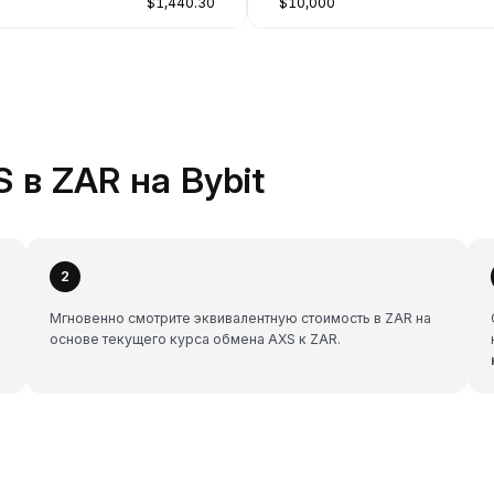
$1,440.30
$10,000
 в ZAR на Bybit
2
ь
Мгновенно смотрите эквивалентную стоимость в ZAR на
основе текущего курса обмена AXS к ZAR.