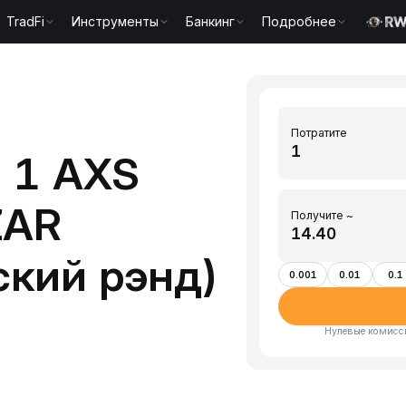
TradFi
Инструменты
Банкинг
Подробнее
Потратите
 1 AXS
 ZAR
Получите ~
кий рэнд)
0.001
0.01
0.1
Нулевые комисси
)