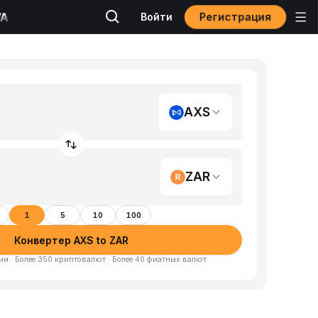
Регистрация
Войти
AXS
ZAR
1
5
10
100
Конвертер AXS to ZAR
и · Более 350 криптовалют · Более 40 фиатных валют