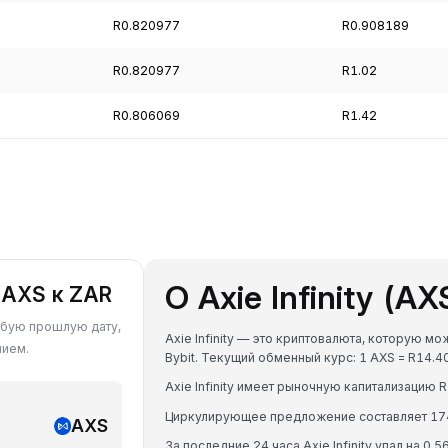
R0.820977
R0.908189
R0.820977
R1.02
R0.806069
R1.42
О Axie Infinity (AX
 AXS к ZAR
 любую прошлую дату,
Axie Infinity — это криптовалюта, которую 
нием.
Bybit. Текущий обменный курс: 1 AXS = R14
Axie Infinity имеет рыночную капитализацию
Циркулирующее предложение составляет 17
AXS
За последние 24 часа Axie Infinity упал на 0.5