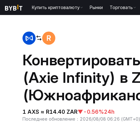
Купить криптовалюту
Рынки
Торговать
Главная
AXS to ZAR
Конвертировать
(Axie Infinity) в
(Южноафриканс
1 AXS ≈ R14.40 ZAR
▼
-0.56%
24h
Последнее обновление
：
2026/08/08 06:26
(
GMT+0