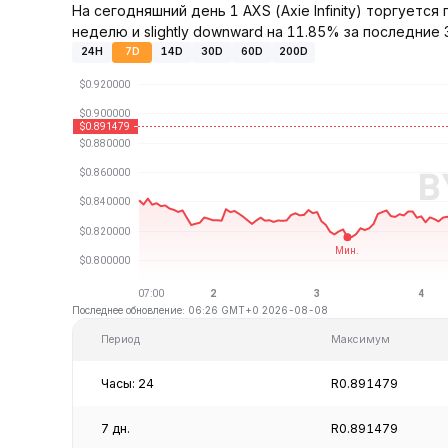
На сегодняшний день 1 AXS (Axie Infinity) торгуетс
неделю и slightly downward на 11.85% за последние 
24H
7D
14D
30D
60D
200D
Последнее обновление: 06:26 GMT+0 2026-08-08
Период
Максимум
Часы: 24
R0.891479
7 дн.
R0.891479