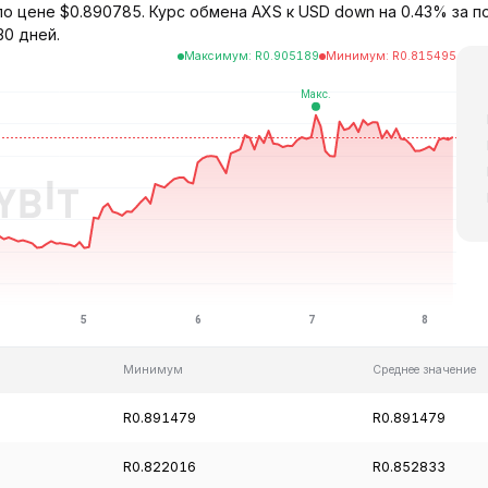
я по цене $0.890785. Курс обмена AXS к USD down на 0.43% за 
30 дней.
Максимум
:
R
0.905189
Минимум
:
R
0.815495
Минимум
Среднее значение
R0.891479
R0.891479
R0.822016
R0.852833