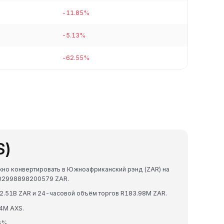
-11.85%
-5.13%
-62.55%
S)
можно конвертировать в Южноафриканский рэнд (ZAR) на
.402998898200579 ZAR.
 R2.51B ZAR и 24-часовой объём торгов R183.98M ZAR.
4M AXS.
6%.