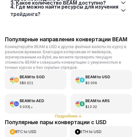
3. Какое количество BEAM доступно?
4. Где можно найти ресурсы для изучения
трейдинга?
Популярные направления конвертации BEAM
Конвертируйте BEAM в USD и другие фиатные валюты по курсу в
реальном времени. Благодаря котировкам от мейкеров,
агрегированным на Bybit, вы можете проверить текущую
стоимость BEAM и совершить конвертацию с уверенностью в
точных курсах и без скрытых спредов.
BEAM
to
SGD
BEAM
to
USD
S$0.011
$0.009
BEAM
to
AED
BEAM
to
ARS
د.إ0.033
$13.32
Подробнее
↓
Популярные пары конвертации с USD
BTC
to
USD
ETH
to
USD