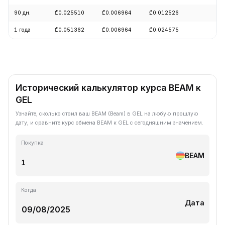
90 дн.
₾0.025510
₾0.006964
₾0.012526
-4
1 года
₾0.051362
₾0.006964
₾0.024575
-7
Исторический калькулятор курса BEAM к
GEL
Узнайте, сколько стоил ваш BEAM (Beam) в GEL на любую прошлую
дату, и сравните курс обмена BEAM к GEL с сегодняшним значением.
Покупка
BEAM
Когда
Дата