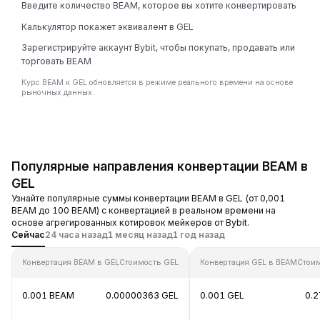
Введите количество BEAM, которое вы хотите конвертировать
Калькулятор покажет эквивалент в GEL
Зарегистрируйте аккаунт Bybit, чтобы покупать, продавать или
торговать BEAM
Курс BEAM к GEL обновляется в режиме реального времени на основе
рыночных данных.
Популярные направления конвертации BEAM в
GEL
Узнайте популярные суммы конвертации BEAM в GEL (от 0,001
BEAM до 100 BEAM) с конвертацией в реальном времени на
основе агрегированных котировок мейкеров от Bybit.
Сейчас
24 часа назад
1 месяц назад
1 год назад
Конвертация BEAM в GEL
Стоимость GEL
Конвертация GEL в BEAM
Стои
0.001 BEAM
0.00000363 GEL
0.001 GEL
0.