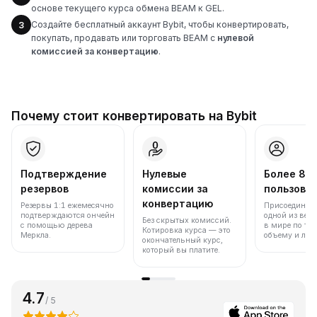
основе текущего курса обмена BEAM к GEL.
Создайте бесплатный аккаунт Bybit, чтобы конвертировать,
3
покупать, продавать или торговать BEAM с
нулевой
комиссией за конвертацию
.
Почему стоит конвертировать на Bybit
Подтверждение
Нулевые
Более 86
резервов
комиссии за
пользова
конвертацию
Резервы 1:1 ежемесячно
Присоединяйт
подтверждаются ончейн
одной из вед
Без скрытых комиссий.
с помощью дерева
в мире по то
Котировка курса — это
Меркла.
объему и лик
окончательный курс,
который вы платите.
4.7
/ 5