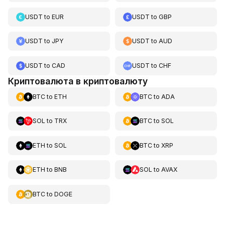
USDT
to
EUR
USDT
to
GBP
USDT
to
JPY
USDT
to
AUD
USDT
to
CAD
USDT
to
CHF
Криптовалюта в криптовалюту
BTC
to
ETH
BTC
to
ADA
SOL
to
TRX
BTC
to
SOL
ETH
to
SOL
BTC
to
XRP
ETH
to
BNB
SOL
to
AVAX
BTC
to
DOGE