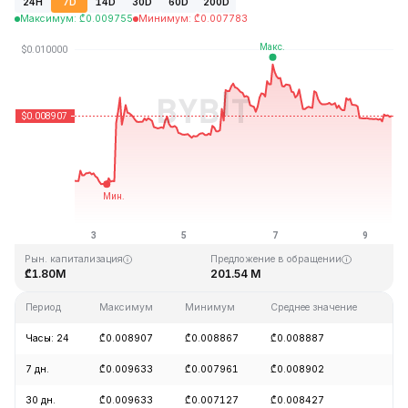
24H
7D
14D
30D
60D
200D
Максимум
:
₾
0.009755
Минимум
:
₾
0.007783
Последнее обновление: 13:46 GMT+0 2026-08-09
Исторический максимум
Исторический минимум
₾4.28
₾0.006168
Рын. капитализация
Предложение в обращении
₾1.80M
201.54 M
Период
Максимум
Минимум
Среднее значение
Из
Часы: 24
₾0.008907
₾0.008867
₾0.008887
-1
7 дн.
₾0.009633
₾0.007961
₾0.008902
+1
30 дн.
₾0.009633
₾0.007127
₾0.008427
+1