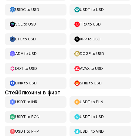
USDC
to
USD
USDT
to
USD
SOL
to
USD
TRX
to
USD
LTC
to
USD
XRP
to
USD
ADA
to
USD
DOGE
to
USD
DOT
to
USD
AVAX
to
USD
LINK
to
USD
SHIB
to
USD
Стейблкоины в фиат
USDT
to
INR
USDT
to
PLN
USDT
to
RON
USDT
to
USD
USDT
to
PHP
USDT
to
VND