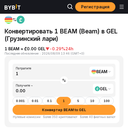
Регистрация
Главная
BEAM to GEL
Конвертировать 1 BEAM (Beam) в GEL
(Грузинский лари)
1 BEAM ≈ ₾0.00 GEL
▼
-0.29%
24h
Последнее обновление
：
2026/08/09 13:46
(
GMT+0
)
Потратите
BEAM
Получите ~
GEL
0.001
0.01
0.1
1
5
10
100
Конвертер BEAM to GEL
Нулевые комиссии · Более 350 криптовалют · Более 40 фиатных валют