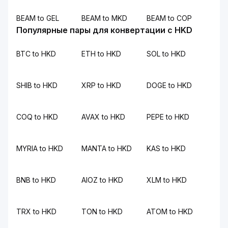
BEAM to GEL
BEAM to MKD
BEAM to COP
Популярные пары для конвертации с HKD
BTC to HKD
ETH to HKD
SOL to HKD
SHIB to HKD
XRP to HKD
DOGE to HKD
COQ to HKD
AVAX to HKD
PEPE to HKD
MYRIA to HKD
MANTA to HKD
KAS to HKD
BNB to HKD
AIOZ to HKD
XLM to HKD
TRX to HKD
TON to HKD
ATOM to HKD