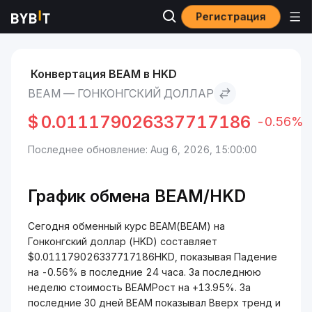
Регистрация
Рынки
Курс BEAM BEAM
BEAM to Гонконгский доллар
Конвертация BEAM в HKD
BEAM — ГОНКОНГСКИЙ ДОЛЛАР
$
0.011179026337717186
-0.56%
Последнее обновление: Aug 6, 2026, 15:00:00
График обмена BEAM/HKD
Сегодня обменный курс BEAM(BEAM) на
Гонконгский доллар (HKD) составляет
$0.011179026337717186HKD, показывая Падение
на -0.56% в последние 24 часа. За последнюю
неделю стоимость BEAMРост на +13.95%. За
последние 30 дней BEAM показывал Вверх тренд и