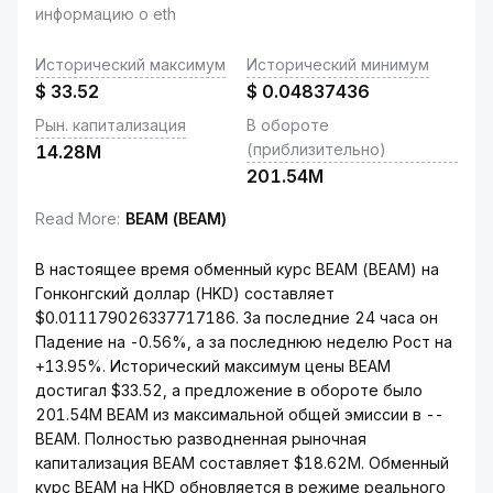
информацию о eth
Исторический максимум
Исторический минимум
$
33.52
$
0.04837436
Рын. капитализация
В обороте
(приблизительно)
14.28M
201.54M
Read More
:
BEAM (BEAM)
В настоящее время обменный курс BEAM (BEAM) на
Гонконгский доллар (HKD) составляет
$0.011179026337717186. За последние 24 часа он
Падение на -0.56%, а за последнюю неделю Рост на
+13.95%. Исторический максимум цены BEAM
достигал $33.52, а предложение в обороте было
201.54M BEAM из максимальной общей эмиссии в --
BEAM. Полностью разводненная рыночная
капитализация BEAM составляет $18.62M. Обменный
курс BEAM на HKD обновляется в режиме реального