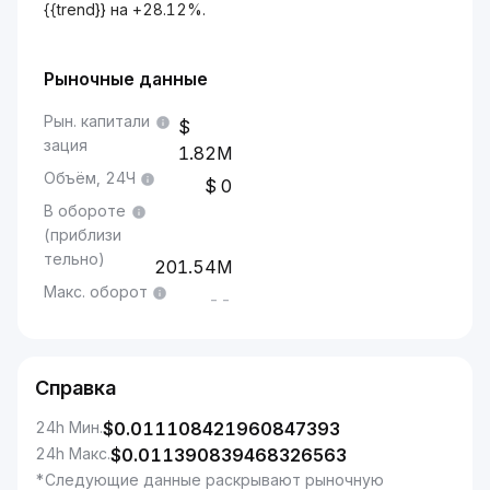
{{trend}} на +28.12%.
Рыночные данные
Рын. капитали
зация
1.82M
Объём, 24Ч
0
В обороте
(приблизи
тельно)
201.54M
Макс. оборот
--
Справка
24h Мин.
$
0.011108421960847393
24h Макс.
$
0.011390839468326563
*Следующие данные раскрывают рыночную