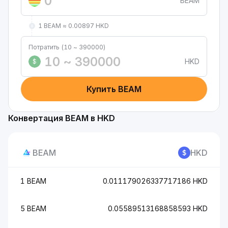
BEAM
1 BEAM ≈ 0.00897 HKD
Потратить (10 ~ 390000)
HKD
$
Купить BEAM
Конвертация BEAM в HKD
BEAM
HKD
1 BEAM
0.011179026337717186 HKD
5 BEAM
0.05589513168858593 HKD