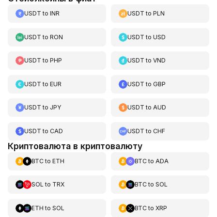
USDT
to
INR
USDT
to
PLN
USDT
to
RON
USDT
to
USD
USDT
to
PHP
USDT
to
VND
USDT
to
EUR
USDT
to
GBP
USDT
to
JPY
USDT
to
AUD
USDT
to
CAD
USDT
to
CHF
Криптовалюта в криптовалюту
BTC
to
ETH
BTC
to
ADA
SOL
to
TRX
BTC
to
SOL
ETH
to
SOL
BTC
to
XRP