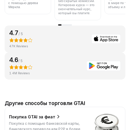
Без скрытых комиссий.
с помощью дерева
в мире по то
Котировка курса — это
Меркла.
объему и лик
окончательный курс,
который вы платите.
4.7
/ 5
47K Reviews
4.6
/ 5
1.4M Reviews
Другие способы торговли GTAI
Покупка GTAI за фиат
Покупка с помощью банковской карты,
банковского перевода или P2P в более