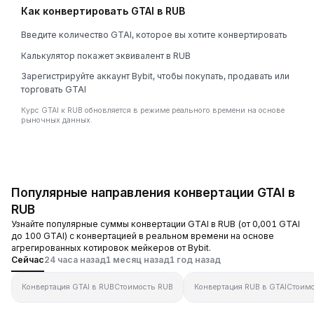
Как конвертировать GTAI в RUB
Введите количество GTAI, которое вы хотите конвертировать
Калькулятор покажет эквивалент в RUB
Зарегистрируйте аккаунт Bybit, чтобы покупать, продавать или
торговать GTAI
Курс GTAI к RUB обновляется в режиме реального времени на основе
рыночных данных.
Популярные направления конвертации GTAI в
RUB
Узнайте популярные суммы конвертации GTAI в RUB (от 0,001 GTAI
до 100 GTAI) с конвертацией в реальном времени на основе
агрегированных котировок мейкеров от Bybit.
Сейчас
24 часа назад
1 месяц назад
1 год назад
Конвертация GTAI в RUB
Стоимость RUB
Конвертация RUB в GTAI
Стоимо