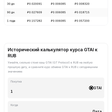
30 дн.
₽0.020091
₽0.006085
₽0.008320
-6
90 дн.
₽0.027609
₽0.006085
₽0.018715
-6
1 года
₽0.157282
₽0.006085
₽0.057200
-9
Исторический калькулятор курса GTAI к
RUB
Узнайте, сколько стоил ваш GTAI (GT Protocol) в RUB на любую
прошлую дату, и сравните курс обмена GTAI к RUB с сегодняшним
значением.
Покупка
GTAI
Когда
Дата