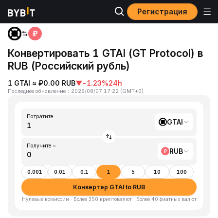
Регистрация
Главная
GTAI to RUB
Конвертировать 1 GTAI (GT Protocol) в
RUB (Российский рубль)
1 GTAI ≈ ₽0.00 RUB
▼
-1.23%
24h
Последнее обновление
：
2026/08/07 17:22
(
GMT+0
)
Потратите
GTAI
Получите ~
RUB
0.001
0.01
0.1
1
5
10
100
Конвертер GTAI to RUB
Нулевые комиссии · Более 350 криптовалют · Более 40 фиатных валют