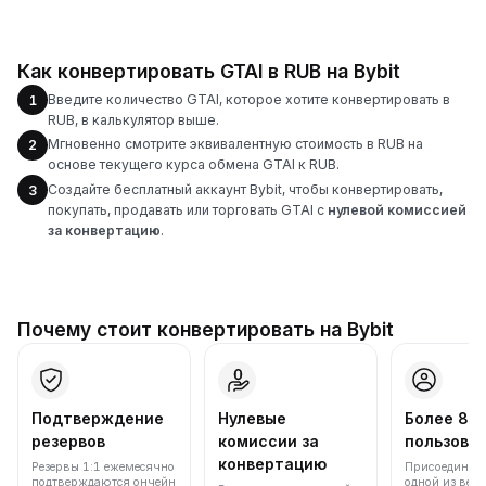
Как конвертировать GTAI в RUB на Bybit
Введите количество GTAI, которое хотите конвертировать в
1
RUB, в калькулятор выше.
Мгновенно смотрите эквивалентную стоимость в RUB на
2
основе текущего курса обмена GTAI к RUB.
Создайте бесплатный аккаунт Bybit, чтобы конвертировать,
3
покупать, продавать или торговать GTAI с
нулевой комиссией
за конвертацию
.
Почему стоит конвертировать на Bybit
Подтверждение
Нулевые
Более 86
резервов
комиссии за
пользова
конвертацию
Резервы 1:1 ежемесячно
Присоединяйт
подтверждаются ончейн
одной из вед