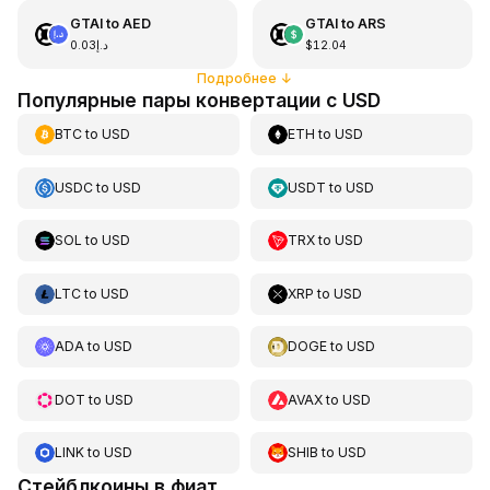
GTAI
to
AED
GTAI
to
ARS
د.إ0.03
$12.04
Подробнее
↓
Популярные пары конвертации с USD
BTC
to
USD
ETH
to
USD
USDC
to
USD
USDT
to
USD
SOL
to
USD
TRX
to
USD
LTC
to
USD
XRP
to
USD
ADA
to
USD
DOGE
to
USD
DOT
to
USD
AVAX
to
USD
LINK
to
USD
SHIB
to
USD
Стейблкоины в фиат