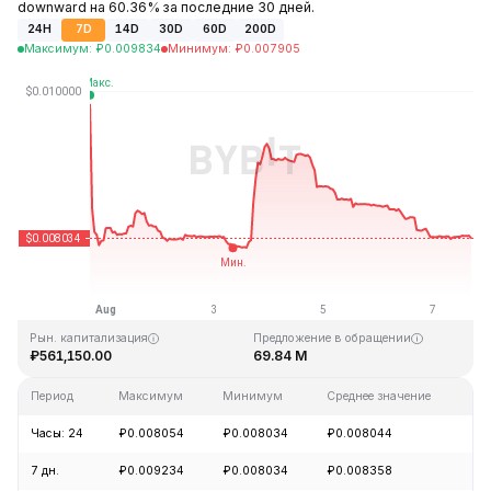
downward на 60.36% за последние 30 дней.
24H
7D
14D
30D
60D
200D
Максимум
:
₽
0.009834
Минимум
:
₽
0.007905
Последнее обновление: 17:22 GMT+0 2026-08-07
Исторический максимум
Исторический минимум
₽5.46
₽0.006047
Рын. капитализация
Предложение в обращении
₽561,150.00
69.84 M
Период
Максимум
Минимум
Среднее значение
Из
Часы: 24
₽0.008054
₽0.008034
₽0.008044
-1
7 дн.
₽0.009234
₽0.008034
₽0.008358
-1