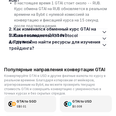
RUB?
В настоящее время 1 GTAI стоит около -- RUB.
Курс обмена GTAI на RUB обновляется в реальном
времени на Bybit с нулевой комиссией за
конвертацию и фиксацией курса на 15 секунд
после подтверждения.
2. Как изменялся обменный курс GTAI на
RUB за последние 24 часа?
3. Какое количество GT Protocol
доступно?
4. Где можно найти ресурсы для изучения
трейдинга?
Популярные направления конвертации GTAI
Конвертируйте GTAI в USD и другие фиатные валюты по курсу в
реальном времени. Благодаря котировкам от мейкеров,
агрегированным на Bybit, вы можете проверить текущую
стоимость GTAI и совершить конвертацию с уверенностью в
точных курсах и без скрытых спредов.
GTAI
to
SGD
GTAI
to
USD
S$0.01
$0.008