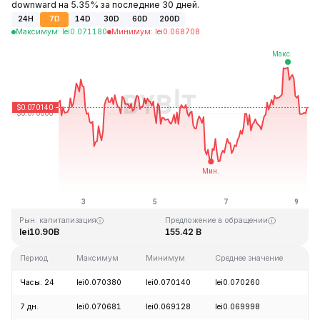
downward на 5.35% за последние 30 дней.
24H
7D
14D
30D
60D
200D
Максимум
:
lei
0.071180
Минимум
:
lei
0.068708
Последнее обновление: 06:49 GMT+0 2026-08-09
Исторический максимум
Исторический минимум
lei0.731578
lei0.000087
Рын. капитализация
Предложение в обращении
lei10.90B
155.42 B
Период
Максимум
Минимум
Среднее значение
И
Часы: 24
lei0.070380
lei0.070140
lei0.070260
-
7 дн.
lei0.070681
lei0.069128
lei0.069998
-