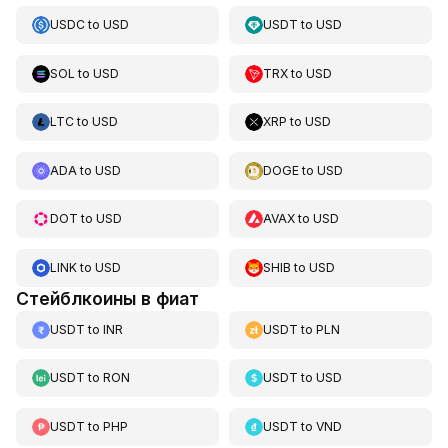
USDC
to
USD
USDT
to
USD
SOL
to
USD
TRX
to
USD
LTC
to
USD
XRP
to
USD
ADA
to
USD
DOGE
to
USD
DOT
to
USD
AVAX
to
USD
LINK
to
USD
SHIB
to
USD
Стейблкоины в фиат
USDT
to
INR
USDT
to
PLN
USDT
to
RON
USDT
to
USD
USDT
to
PHP
USDT
to
VND