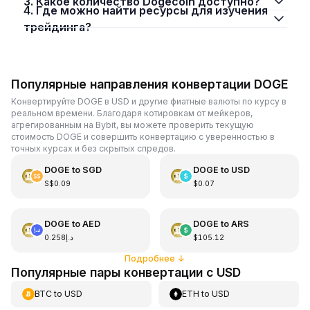
3. Какое количество Dogecoin доступно?
4. Где можно найти ресурсы для изучения
трейдинга?
Популярные направления конвертации DOGE
Конвертируйте DOGE в USD и другие фиатные валюты по курсу в
реальном времени. Благодаря котировкам от мейкеров,
агрегированным на Bybit, вы можете проверить текущую
стоимость DOGE и совершить конвертацию с уверенностью в
точных курсах и без скрытых спредов.
DOGE
to
SGD
DOGE
to
USD
S$0.09
$0.07
DOGE
to
AED
DOGE
to
ARS
د.إ0.258
$105.12
Подробнее
↓
Популярные пары конвертации с USD
BTC
to
USD
ETH
to
USD