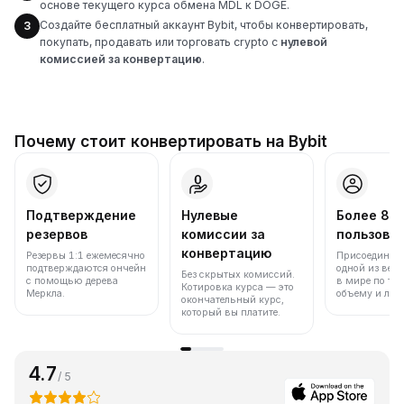
основе текущего курса обмена MDL к DOGE.
Создайте бесплатный аккаунт Bybit, чтобы конвертировать,
3
покупать, продавать или торговать crypto с
нулевой
комиссией за конвертацию
.
Почему стоит конвертировать на Bybit
Подтверждение
Нулевые
Более 86
резервов
комиссии за
пользова
конвертацию
Резервы 1:1 ежемесячно
Присоединяйт
подтверждаются ончейн
одной из вед
Без скрытых комиссий.
с помощью дерева
в мире по то
Котировка курса — это
Меркла.
объему и лик
окончательный курс,
который вы платите.
4.7
/ 5