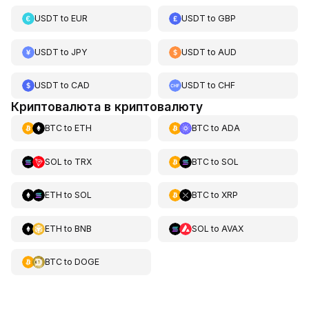
USDT
to
EUR
USDT
to
GBP
USDT
to
JPY
USDT
to
AUD
USDT
to
CAD
USDT
to
CHF
Криптовалюта в криптовалюту
BTC
to
ETH
BTC
to
ADA
SOL
to
TRX
BTC
to
SOL
ETH
to
SOL
BTC
to
XRP
ETH
to
BNB
SOL
to
AVAX
BTC
to
DOGE