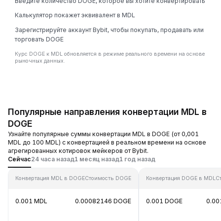
Введите количество DOGE, которое вы хотите конвертировать
Калькулятор покажет эквивалент в MDL
Зарегистрируйте аккаунт Bybit, чтобы покупать, продавать или
торговать DOGE
Курс DOGE к MDL обновляется в режиме реального времени на основе
рыночных данных.
Популярные направления конвертации MDL в
DOGE
Узнайте популярные суммы конвертации MDL в DOGE (от 0,001
MDL до 100 MDL) с конвертацией в реальном времени на основе
агрегированных котировок мейкеров от Bybit.
Сейчас
24 часа назад
1 месяц назад
1 год назад
Конвертация MDL в DOGE
Стоимость DOGE
Конвертация DOGE в MDL
С
0.001 MDL
0.00082146 DOGE
0.001 DOGE
0.00