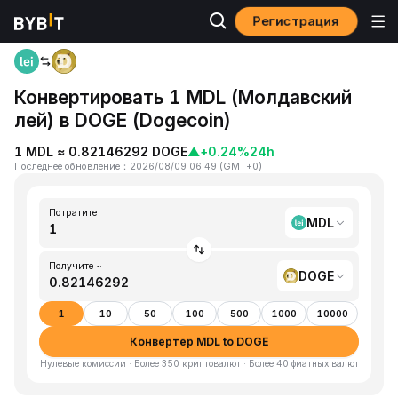
Регистрация
Главная
MDL to DOGE
Конвертировать 1 MDL (Молдавский
лей) в DOGE (Dogecoin)
1 MDL ≈ 0.82146292 DOGE
▲
+0.24%
24h
Последнее обновление
：
2026/08/09 06:49
(
GMT+0
)
Потратите
MDL
Получите ~
DOGE
1
10
50
100
500
1000
10000
Конвертер MDL to DOGE
Нулевые комиссии · Более 350 криптовалют · Более 40 фиатных валют