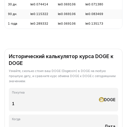
30 дн.
lei0.074414
lei0.069106
lei0.071380
-
90 дн.
lei0.115322
lei0.069106
lei0.083469
-
1 года
lei0.289332
lei0.069106
lei0.135173
-
Исторический калькулятор курса DOGE к
DOGE
Узнайте, сколько стоил ваш DOGE (Dogecoin) в DOGE на любую
прошлую дату, и сравните курс обмена DOGE к DOGE с сегодняшним
значением.
Покупка
DOGE
Когда
Дата