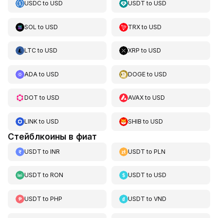
USDC
to
USD
USDT
to
USD
SOL
to
USD
TRX
to
USD
LTC
to
USD
XRP
to
USD
ADA
to
USD
DOGE
to
USD
DOT
to
USD
AVAX
to
USD
LINK
to
USD
SHIB
to
USD
Стейблкоины в фиат
USDT
to
INR
USDT
to
PLN
USDT
to
RON
USDT
to
USD
USDT
to
PHP
USDT
to
VND