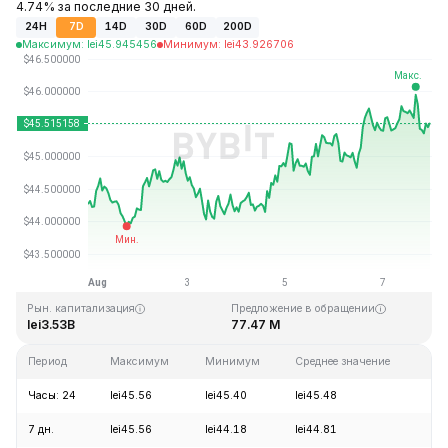
4.74% за последние 30 дней.
24H
7D
14D
30D
60D
200D
Максимум
:
lei
45.945456
Минимум
:
lei
43.926706
Последнее обновление: 22:19 GMT+0 2026-08-07
Исторический максимум
Исторический минимум
lei410.26
lei1.15
Рын. капитализация
Предложение в обращении
lei3.53B
77.47 M
Период
Максимум
Минимум
Среднее значение
Из
Часы: 24
lei45.56
lei45.40
lei45.48
+0
7 дн.
lei45.56
lei44.18
lei44.81
+2