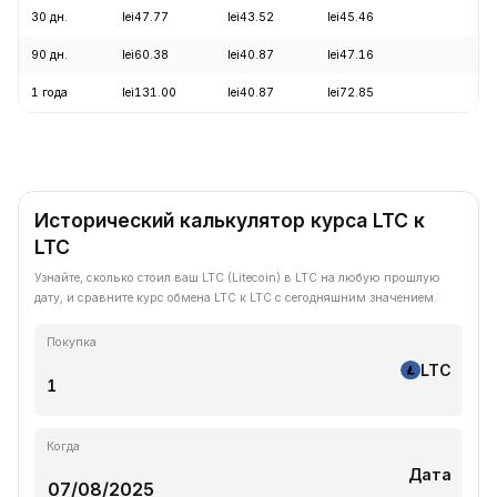
30 дн.
lei47.77
lei43.52
lei45.46
+4
90 дн.
lei60.38
lei40.87
lei47.16
+4
1 года
lei131.00
lei40.87
lei72.85
-6
Исторический калькулятор курса LTC к
LTC
Узнайте, сколько стоил ваш LTC (Litecoin) в LTC на любую прошлую
дату, и сравните курс обмена LTC к LTC с сегодняшним значением.
Покупка
LTC
Когда
Дата