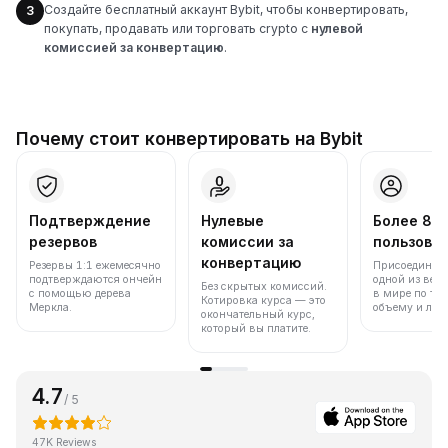
Создайте бесплатный аккаунт Bybit, чтобы конвертировать,
3
покупать, продавать или торговать crypto с
нулевой
комиссией за конвертацию
.
Почему стоит конвертировать на Bybit
Подтверждение
Нулевые
Более 86
резервов
комиссии за
пользова
конвертацию
Резервы 1:1 ежемесячно
Присоединяйт
подтверждаются ончейн
одной из вед
Без скрытых комиссий.
с помощью дерева
в мире по то
Котировка курса — это
Меркла.
объему и лик
окончательный курс,
который вы платите.
4.7
/ 5
47K Reviews