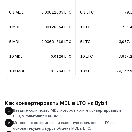
0.1 MDL
0.00012635 LTC
0.1 LTC
79.
1 MDL
0.00126354 LTC
1 LTC
791.
5 MDL
0.00631768 LTC
5 LTC
3,957.
10 MDL
0.0126 LTC
10 LTC
7,914.
100 MDL
0.1264 LTC
100 LTC
79,142.
Как конвертировать MDL в LTC на Bybit
Введите количество MDL, которое хотите конвертировать в
1
LTC, в калькулятор выше.
Мгновенно смотрите эквивалентную стоимость в LTC на
2
основе текущего курса обмена MDL к LTC.