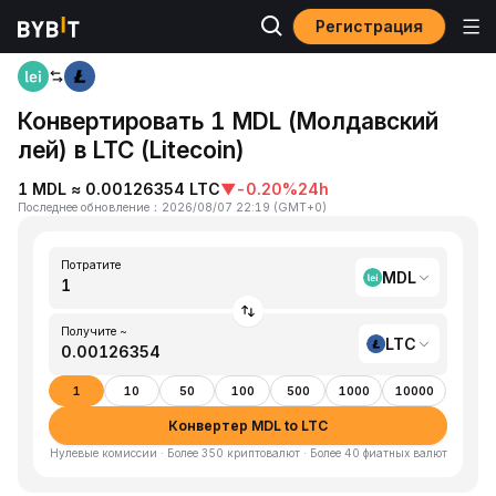
Регистрация
Главная
MDL to LTC
Конвертировать 1 MDL (Молдавский
лей) в LTC (Litecoin)
1 MDL ≈ 0.00126354 LTC
▼
-0.20%
24h
Последнее обновление
：
2026/08/07 22:19
(
GMT+0
)
Потратите
MDL
Получите ~
LTC
1
10
50
100
500
1000
10000
Конвертер MDL to LTC
Нулевые комиссии · Более 350 криптовалют · Более 40 фиатных валют