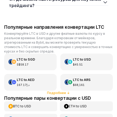
трейдинга?
Популярные направления конвертации LTC
Конвертируйте LTC в USD и другие фиатные валюты по курсу в
реальном времени. Благодаря котировкам от мейкеров,
агрегированным на Bybit, вы можете проверить текущую
стоимость LTC и совершить конвертацию с уверенностью в точных
курсах и без скрытых спредов.
LTC
to
SGD
LTC
to
USD
S$58.17
$45.51
LTC
to
AED
LTC
to
ARS
د.إ167.17
$68,161
Подробнее
↓
Популярные пары конвертации с USD
BTC
to
USD
ETH
to
USD