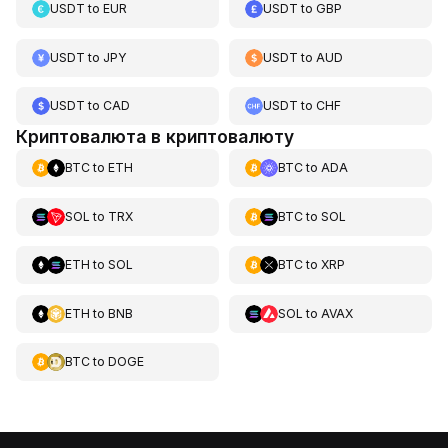
USDT
to
EUR
USDT
to
GBP
USDT
to
JPY
USDT
to
AUD
USDT
to
CAD
USDT
to
CHF
Криптовалюта в криптовалюту
BTC
to
ETH
BTC
to
ADA
SOL
to
TRX
BTC
to
SOL
ETH
to
SOL
BTC
to
XRP
ETH
to
BNB
SOL
to
AVAX
BTC
to
DOGE