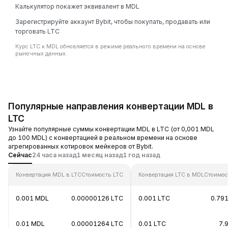
Калькулятор покажет эквивалент в MDL
Зарегистрируйте аккаунт Bybit, чтобы покупать, продавать или
торговать LTC
Курс LTC к MDL обновляется в режиме реального времени на основе
рыночных данных.
Популярные направления конвертации MDL в
LTC
Узнайте популярные суммы конвертации MDL в LTC (от 0,001 MDL
до 100 MDL) с конвертацией в реальном времени на основе
агрегированных котировок мейкеров от Bybit.
Сейчас
24 часа назад
1 месяц назад
1 год назад
Конвертация MDL в LTC
Стоимость LTC
Конвертация LTC в MDL
Стоимос
0.001 MDL
0.00000126 LTC
0.001 LTC
0.79
0.01 MDL
0.00001264 LTC
0.01 LTC
7.