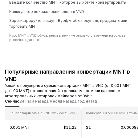
Введите количество MNT, которое вы хотите конвертировать
Калькулятор покажет эквивалент в VND
Зарегистрируйте аккаунт Bybit, чтобы покупать, продавать или
торговать MNT
Курс MNT к VND обновляется в режиме реального времени на основе
рыночных данных.
Популярные направления конвертации MNT в
VND
Узнайте популярные суммы конвертации MNT в VND (от 0,001 MNT
до 100 MNT) с конвертацией в реальном времени на основе
агрегированных котировок мейкеров от Bybit.
Сейчас
24 часа назад
1 месяц назад
1 год назад
Конвертация MNT в VND
Стоимость VND
Конвертация VND в MNT
Стоим
0.001 MNT
$11.22
$1
0.00008