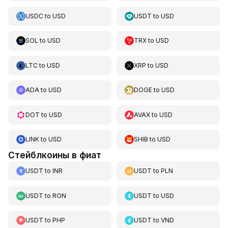
USDC
to
USD
USDT
to
USD
SOL
to
USD
TRX
to
USD
LTC
to
USD
XRP
to
USD
ADA
to
USD
DOGE
to
USD
DOT
to
USD
AVAX
to
USD
LINK
to
USD
SHIB
to
USD
Стейблкоины в фиат
USDT
to
INR
USDT
to
PLN
USDT
to
RON
USDT
to
USD
USDT
to
PHP
USDT
to
VND