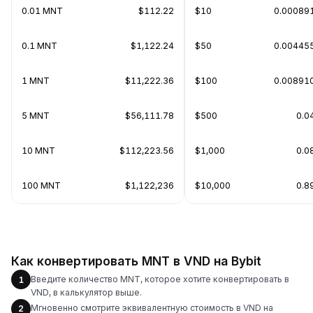
0.01 MNT
$112.22
$10
0.00089
0.1 MNT
$1,122.24
$50
0.00445
1 MNT
$11,222.36
$100
0.00891
5 MNT
$56,111.78
$500
0.0
10 MNT
$112,223.56
$1,000
0.0
100 MNT
$1,122,236
$10,000
0.8
Как конвертировать MNT в VND на Bybit
Введите количество MNT, которое хотите конвертировать в
1
VND, в калькулятор выше.
Мгновенно смотрите эквивалентную стоимость в VND на
2