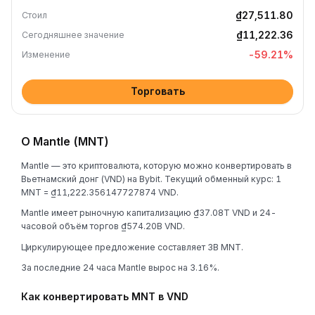
₫27,511.80
Стоил
₫11,222.36
Сегодняшнее значение
-59.21
%
Изменение
Торговать
О Mantle (MNT)
Mantle — это криптовалюта, которую можно конвертировать в
Вьетнамский донг (VND) на Bybit. Текущий обменный курс: 1
MNT = ₫11,222.356147727874 VND.
Mantle имеет рыночную капитализацию ₫37.08T VND и 24-
часовой объём торгов ₫574.20B VND.
Циркулирующее предложение составляет 3B MNT.
За последние 24 часа Mantle вырос на 3.16%.
Как конвертировать MNT в VND