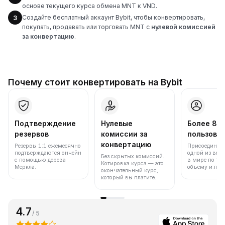
основе текущего курса обмена MNT к VND.
Создайте бесплатный аккаунт Bybit, чтобы конвертировать,
3
покупать, продавать или торговать MNT с
нулевой комиссией
за конвертацию
.
Почему стоит конвертировать на Bybit
Подтверждение
Нулевые
Более 86
резервов
комиссии за
пользова
конвертацию
Резервы 1:1 ежемесячно
Присоединяйт
подтверждаются ончейн
одной из вед
Без скрытых комиссий.
с помощью дерева
в мире по то
Котировка курса — это
Меркла.
объему и лик
окончательный курс,
который вы платите.
4.7
/ 5