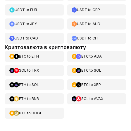
USDT
to
EUR
USDT
to
GBP
USDT
to
JPY
USDT
to
AUD
USDT
to
CAD
USDT
to
CHF
Криптовалюта в криптовалюту
BTC
to
ETH
BTC
to
ADA
SOL
to
TRX
BTC
to
SOL
ETH
to
SOL
BTC
to
XRP
ETH
to
BNB
SOL
to
AVAX
BTC
to
DOGE