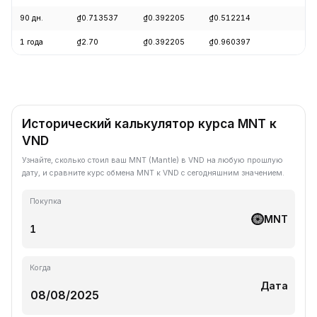
90 дн.
₫0.713537
₫0.392205
₫0.512214
-2
1 года
₫2.70
₫0.392205
₫0.960397
-5
Исторический калькулятор курса MNT к
VND
Узнайте, сколько стоил ваш MNT (Mantle) в VND на любую прошлую
дату, и сравните курс обмена MNT к VND с сегодняшним значением.
Покупка
MNT
Когда
Дата