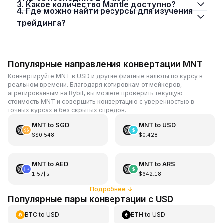
3. Какое количество Mantle доступно?
4. Где можно найти ресурсы для изучения
трейдинга?
Популярные направления конвертации MNT
Конвертируйте MNT в USD и другие фиатные валюты по курсу в
реальном времени. Благодаря котировкам от мейкеров,
агрегированным на Bybit, вы можете проверить текущую
стоимость MNT и совершить конвертацию с уверенностью в
точных курсах и без скрытых спредов.
MNT
to
SGD
MNT
to
USD
S$0.548
$0.428
MNT
to
AED
MNT
to
ARS
د.إ1.57
$642.18
Подробнее
↓
Популярные пары конвертации с USD
BTC
to
USD
ETH
to
USD