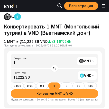
Регистрация
Главная
MNT to VND
Конвертировать 1 MNT (Монгольский
тугрик) в VND (Вьетнамский донг)
1 MNT ≈ ₫11,222.36 VND
▲
+3.16%
24h
Последнее обновление
：
2026/08/08 11:20
(
GMT+0
)
Потратите
MNT
Получите ~
VND
0.001
0.01
0.1
1
5
10
100
Конвертер MNT to VND
Нулевые комиссии · Более 350 криптовалют · Более 40 фиатных валют