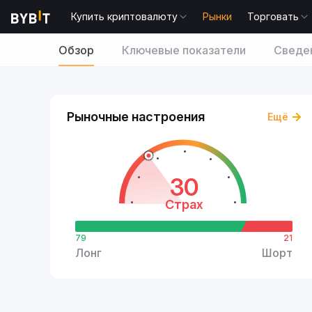
Купить криптовалюту
Рынки
Торговать
Обзор
Ключевые показатели
Сведен
Рыночные настроения
Ещё
30
Страх
79
21
Лонг
Шорт