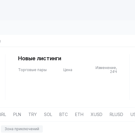
ы
Новые листинги
Изменение,
Торговые пары
Цена
24Ч
BRL
PLN
TRY
SOL
BTC
ETH
XUSD
RLUSD
U
Зона приключений