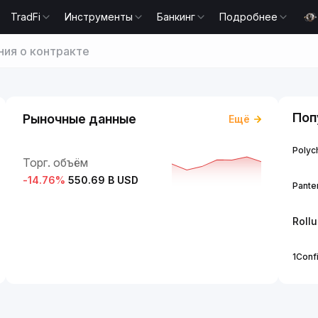
TradFi
Инструменты
Банкинг
Подробнее
ия о контракте
Поп
Рыночные данные
Ещё
Polych
Торг. объём
-14.76
%
550.69 B USD
Panter
Roll