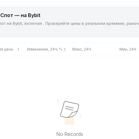
Спот — на Bybit
от на Bybit, включая . Проверяйте цены в реальном времени, рыно
я цена
Изменение, 24Ч, %
Макс, 24Ч
Мин, 24Ч
No Records