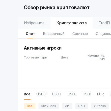
Обзор рынка криптовалют
Избранное
Криптовалюта
TradFi
Спот
Бессрочный
Срочные
Опцион
Активные игроки
Изменение,
Торговые пары
Цена
24Ч
Все
USDC
USDT
USDE
USD1
EUR
Все
50% Fees
ИИ
DeFi
xStocks