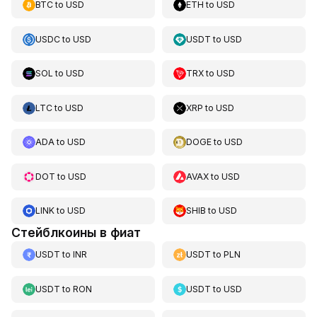
BTC
to
USD
ETH
to
USD
USDC
to
USD
USDT
to
USD
SOL
to
USD
TRX
to
USD
LTC
to
USD
XRP
to
USD
ADA
to
USD
DOGE
to
USD
DOT
to
USD
AVAX
to
USD
LINK
to
USD
SHIB
to
USD
Стейблкоины в фиат
USDT
to
INR
USDT
to
PLN
USDT
to
RON
USDT
to
USD