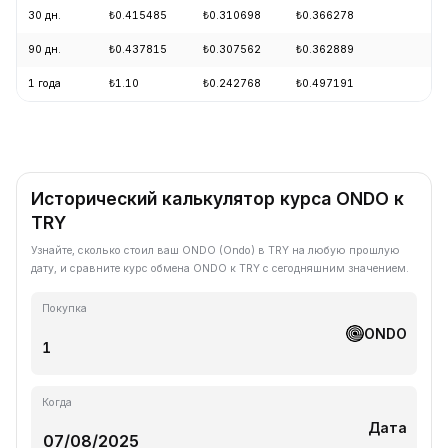
30 дн.
₺0.415485
₺0.310698
₺0.366278
+1
90 дн.
₺0.437815
₺0.307562
₺0.362889
-6
1 года
₺1.10
₺0.242768
₺0.497191
-6
Исторический калькулятор курса ONDO к
TRY
Узнайте, сколько стоил ваш ONDO (Ondo) в TRY на любую прошлую
дату, и сравните курс обмена ONDO к TRY с сегодняшним значением.
Покупка
ONDO
Когда
Дата