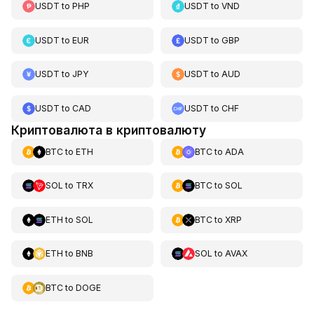
USDT
to
PHP
USDT
to
VND
USDT
to
EUR
USDT
to
GBP
USDT
to
JPY
USDT
to
AUD
USDT
to
CAD
USDT
to
CHF
Криптовалюта в криптовалюту
BTC
to
ETH
BTC
to
ADA
SOL
to
TRX
BTC
to
SOL
ETH
to
SOL
BTC
to
XRP
ETH
to
BNB
SOL
to
AVAX
BTC
to
DOGE