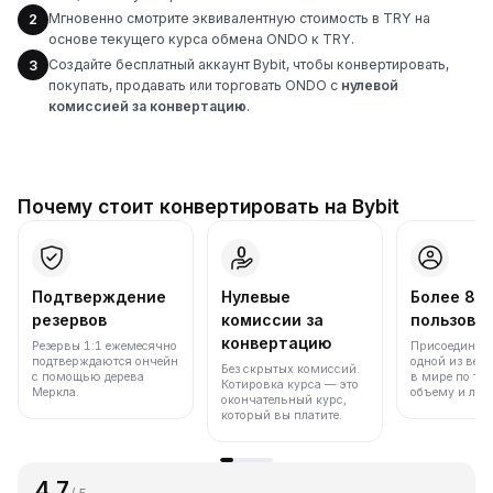
Мгновенно смотрите эквивалентную стоимость в TRY на
2
основе текущего курса обмена ONDO к TRY.
Создайте бесплатный аккаунт Bybit, чтобы конвертировать,
3
покупать, продавать или торговать ONDO с
нулевой
комиссией за конвертацию
.
Почему стоит конвертировать на Bybit
Подтверждение
Нулевые
Более 86
резервов
комиссии за
пользова
конвертацию
Резервы 1:1 ежемесячно
Присоединяйт
подтверждаются ончейн
одной из вед
Без скрытых комиссий.
с помощью дерева
в мире по то
Котировка курса — это
Меркла.
объему и лик
окончательный курс,
который вы платите.
4.7