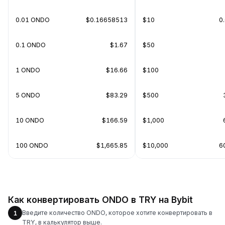
0.01 ONDO
$0.16658513
$10
0
0.1 ONDO
$1.67
$50
1 ONDO
$16.66
$100
5 ONDO
$83.29
$500
10 ONDO
$166.59
$1,000
100 ONDO
$1,665.85
$10,000
6
Как конвертировать ONDO в TRY на Bybit
Введите количество ONDO, которое хотите конвертировать в
1
TRY, в калькулятор выше.