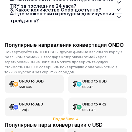
TRY за последние 24 часа?
3. Какое количество Ondo доступно?
4. Где можно найти ресурсы для изучения
трейдинга?
Популярные направления конвертации ONDO
Конвертируйте ONDO в USD и другие фиатные валюты по курсу в
реальном времени. Благодаря котировкам от мейкеров,
агрегированным на Bybit, вы можете проверить текущую
стоимость ONDO и совершить конвертацию с уверенностью в
точных курсах и без скрытых спредов.
ONDO
to
SGD
ONDO
to
USD
S$0.445
$0.348
ONDO
to
AED
ONDO
to
ARS
د.إ1.28
$521.45
Подробнее
↓
Популярные пары конвертации с USD