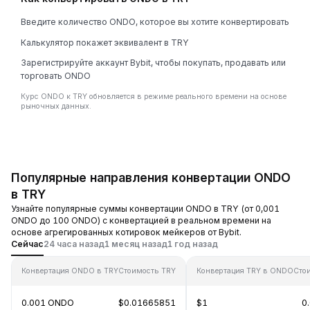
Введите количество ONDO, которое вы хотите конвертировать
Калькулятор покажет эквивалент в TRY
Зарегистрируйте аккаунт Bybit, чтобы покупать, продавать или
торговать ONDO
Курс ONDO к TRY обновляется в режиме реального времени на основе
рыночных данных.
Популярные направления конвертации ONDO
в TRY
Узнайте популярные суммы конвертации ONDO в TRY (от 0,001
ONDO до 100 ONDO) с конвертацией в реальном времени на
основе агрегированных котировок мейкеров от Bybit.
Сейчас
24 часа назад
1 месяц назад
1 год назад
Конвертация ONDO в TRY
Стоимость TRY
Конвертация TRY в ONDO
Сто
0.001 ONDO
$0.01665851
$1
0