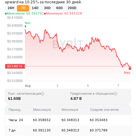
upward на 10.25% за последние 30 дней.
24H
7D
14D
30D
60D
200D
Максимум
:
₺
0.395791
Минимум
:
₺
0.345328
Последнее обновление: 19:21 GMT+0 2026-08-07
Исторический максимум
Исторический минимум
₺2.14
₺0.082171
Рын. капитализация
Предложение в обращении
₺1.69B
4.87 B
Период
Максимум
Минимум
Среднее значение
Из
Часы: 24
₺0.358652
₺0.348313
₺0.353483
-5
7 дн.
₺0.391130
₺0.348313
₺0.371789
-1