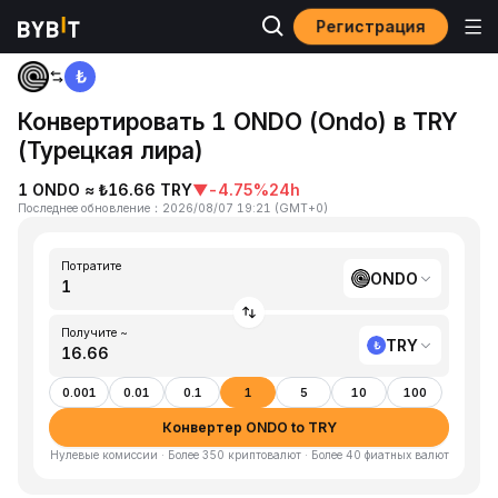
Регистрация
Главная
ONDO to TRY
Конвертировать 1 ONDO (Ondo) в TRY
(Турецкая лира)
1 ONDO ≈ ₺16.66 TRY
▼
-4.75%
24h
Последнее обновление
：
2026/08/07 19:21
(
GMT+0
)
Потратите
ONDO
Получите ~
TRY
0.001
0.01
0.1
1
5
10
100
Конвертер ONDO to TRY
Нулевые комиссии · Более 350 криптовалют · Более 40 фиатных валют